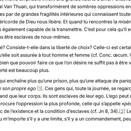
al Van Thuan, qui transformèrent de sombres oppressions en
s par de grandes fragilités intérieures qui connaissent toute
séricorde de Dieu nous libère. Et quand tu rencontres la misér
es également capable de la transmettre. C’est pour cela qu’il es
as être esclaves de nous-mêmes.
té? Consiste-t-elle dans la liberté de choix? Celle-ci est certa
’elle soit assurée à tout homme et femme (cf. Conc. œcum. Va
bien que pouvoir faire ce que l’on désire ne suffit pas à être 
erté est beaucoup plus.
e qui enchaîne plus qu’une prison, plus qu’une attaque de pani
e son propre ego
[1]
. Ces gens qui, toute la journée, se regar
rand que leur corps. Ils sont esclaves de leur ego. L’ego peut
 procure l’oppression la plus profonde, celle qui s’appelle «
pé
c de l’existence et la condition d’esclaves (cf. Jn 8, 34).
[2]
Le
eu m’importe s’il y a une limite, s’il y a un commandement, pe