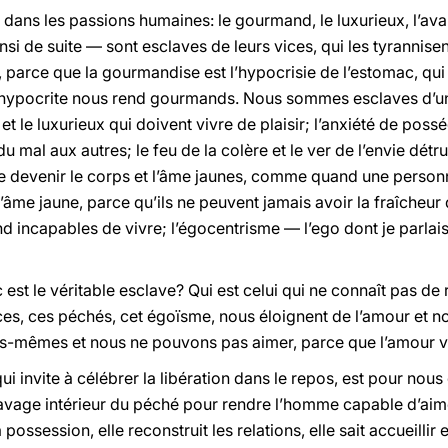
dans les passions humaines: le gourmand, le luxurieux, l’avare
nsi de suite — sont esclaves de leurs vices, qui les tyrannisent
parce que la gourmandise est l’hypocrisie de l’estomac, qui e
ac hypocrite nous rend gourmands. Nous sommes esclaves d’un 
 le luxurieux qui doivent vivre de plaisir; l’anxiété de posséd
du mal aux autres; le feu de la colère et le ver de l’envie détru
ire devenir le corps et l’âme jaunes, comme quand une personne
’âme jaune, parce qu’ils ne peuvent jamais avoir la fraîcheur d
rend incapables de vivre; l’égocentrisme — l’ego dont je parla
est le véritable esclave? Qui est celui qui ne connaît pas de 
ces, ces péchés, cet égoïsme, nous éloignent de l’amour et n
mêmes et nous ne pouvons pas aimer, parce que l’amour va 
invite à célébrer la libération dans le repos, est pour nous
lavage intérieur du péché pour rendre l’homme capable d’aime
possession, elle reconstruit les relations, elle sait accueillir e