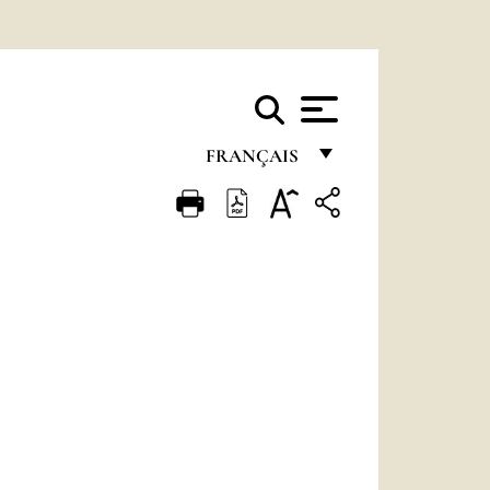
FRANÇAIS
FRANÇAIS
ENGLISH
ITALIANO
PORTUGUÊS
ESPAÑOL
DEUTSCH
POLSKI