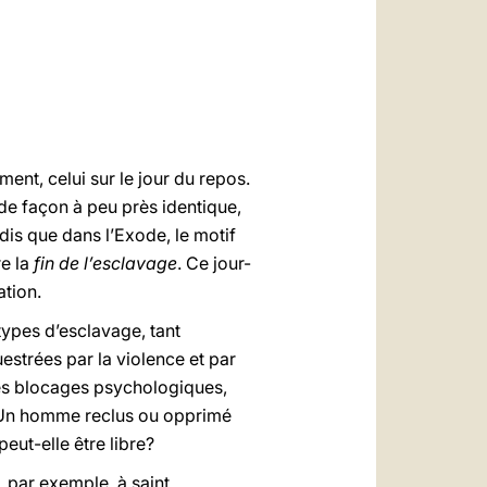
العربيّة
中文
LATINE
nt, celui sur le jour du repos.
de façon à peu près identique,
dis que dans l’Exode, le motif
e la
fin de l’esclavage
. Ce jour-
ation.
types d’esclavage, tant
uestrées par la violence et par
 les blocages psychologiques,
s? Un homme reclus ou opprimé
eut-elle être libre?
, par exemple, à saint