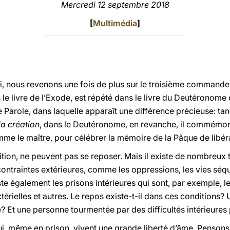
Mercredi 12 septembre 2018
[
Multimédia
]
, nous revenons une fois de plus sur le troisième commandeme
e livre de l’Exode, est répété dans le livre du Deutéronome 
e Parole, dans laquelle apparaît une différence précieuse: tan
la création
, dans le Deutéronome, en revanche, il commémor
omme le maître, pour célébrer la mémoire de la Pâque de libér
inition, ne peuvent pas se reposer. Mais il existe de nombreux 
es contraintes extérieures, comme les oppressions, les vies séq
existe également les prisons intérieures qui sont, par exemple,
ctérielles et autres. Le repos existe-t-il dans ces condition
? Et une personne tourmentée par des difficultés intérieures p
qui, même en prison, vivent une grande liberté d’âme. Pensons