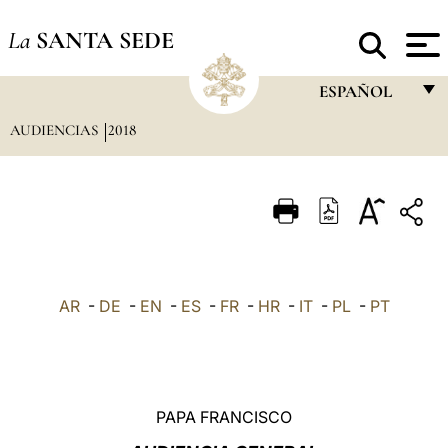
La
SANTA SEDE
ESPAÑOL
AUDIENCIAS
2018
FRANÇAIS
ENGLISH
ITALIANO
PORTUGUÊS
ESPAÑOL
AR
-
DE
-
EN
-
ES
-
FR
-
HR
-
IT
-
PL
-
PT
DEUTSCH
POLSKI
العربيّة
PAPA FRANCISCO
中文