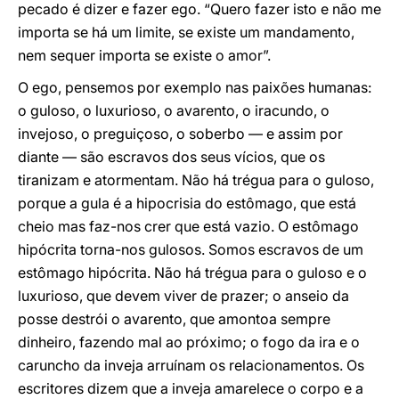
pecado é dizer e fazer ego. “Quero fazer isto e não me
importa se há um limite, se existe um mandamento,
nem sequer importa se existe o amor”.
O ego, pensemos por exemplo nas paixões humanas:
o guloso, o luxurioso, o avarento, o iracundo, o
invejoso, o preguiçoso, o soberbo — e assim por
diante — são escravos dos seus vícios, que os
tiranizam e atormentam. Não há trégua para o guloso,
porque a gula é a hipocrisia do estômago, que está
cheio mas faz-nos crer que está vazio. O estômago
hipócrita torna-nos gulosos. Somos escravos de um
estômago hipócrita. Não há trégua para o guloso e o
luxurioso, que devem viver de prazer; o anseio da
posse destrói o avarento, que amontoa sempre
dinheiro, fazendo mal ao próximo; o fogo da ira e o
caruncho da inveja arruínam os relacionamentos. Os
escritores dizem que a inveja amarelece o corpo e a