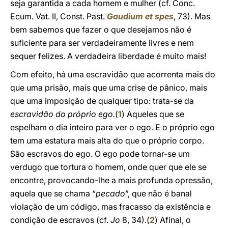
seja garantida a cada homem e mulher (cf. Conc.
Ecum. Vat. II, Const. Past.
Gaudium et spes
, 73). Mas
bem sabemos que fazer o que desejamos não é
suficiente para ser verdadeiramente livres e nem
sequer felizes. A verdadeira liberdade é muito mais!
Com efeito, há uma escravidão que acorrenta mais do
que uma prisão, mais que uma crise de pânico, mais
que uma imposição de qualquer tipo: trata-se da
escravidão do próprio ego.
(
1
) Aqueles que se
espelham o dia inteiro para ver o ego. E o próprio ego
tem uma estatura mais alta do que o próprio corpo.
São escravos do ego. O ego pode tornar-se um
verdugo que tortura o homem, onde quer que ele se
encontre, provocando-lhe a mais profunda opressão,
aquela que se chama “
pecado
”, que não é banal
violação de um código, mas fracasso da existência e
condição de escravos (cf.
Jo
8, 34).(
2
) Afinal, o