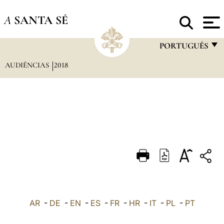
A
SANTA SÉ
PORTUGUÊS
AUDIÊNCIAS
2018
FRANÇAIS
ENGLISH
ITALIANO
PORTUGUÊS
ESPAÑOL
DEUTSCH
POLSKI
العربيّة
AR
-
DE
-
EN
-
ES
-
FR
-
HR
-
IT
-
PL
-
PT
中文