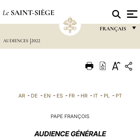
Le
SAINT-SIÈGE
FRANÇAIS
AUDIENCES
2022
FRANÇAIS
ENGLISH
ITALIANO
PORTUGUÊS
ESPAÑOL
AR
-
DE
-
EN
-
ES
-
FR
-
HR
-
IT
-
PL
-
PT
DEUTSCH
POLSKI
PAPE FRANÇOIS
العربيّة
AUDIENCE GÉNÉRALE
中文