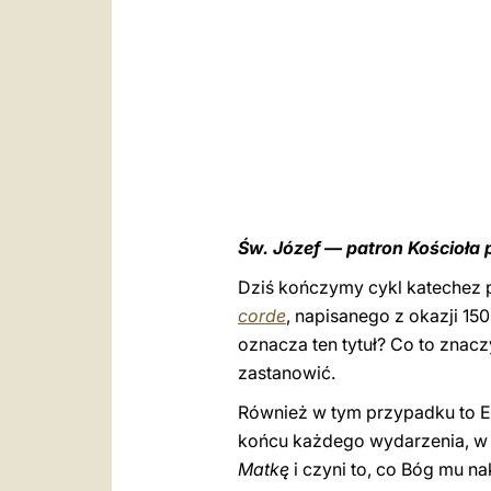
Św. Józef — patron Kościoł
Dziś kończymy cykl katechez p
corde
, napisanego z okazji 15
oznacza ten tytuł? Co to znacz
zastanowić.
Również w tym przypadku to Ew
końcu każdego wydarzenia, w 
Matkę
i czyni to, co Bóg mu na