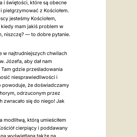
 i świętości, które są obecne
a i pielgrzymować z Kościołem.
zyscy jesteśmy Kościołem,
y kiedy mam jakiś problem w
m, niszczę? — to dobre pytanie.
e w najtrudniejszych chwilach
w. Józefa, aby dał nam
. Tam gdzie prześladowania
nosić niesprawiedliwości i
, co powoduje, że doświadczamy
 chorym, odrzuconym przez
h zwracało się do niego! Jak
a modlitwą, którą umieściłem
Kościół cierpiący i poddawany
ona wyświetlana także na