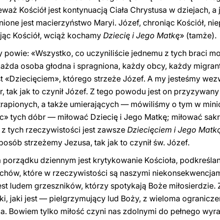
waż Kościół jest kontynuacją Ciała Chrystusa w dziejach, a
ione jest macierzyństwo Maryi. Józef, chroniąc Kościół, ni
ając Kościół, wciąż kochamy
Dziecię i Jego Matkę
» (tamże).
y powie: «Wszystko, co uczyniliście jednemu z tych braci m
 każda osoba głodna i spragniona, każdy obcy, każdy migran
st «Dziecięciem», którego strzeże Józef. A my jesteśmy wez
str, tak jak to czynił Józef. Z tego powodu jest on przyzywa
rapionych, a także umierających — mówiliśmy o tym w mini
zec» tych dóbr — miłować Dziecię i Jego Matkę; miłować sak
 z tych rzeczywistości jest zawsze
Dziecięciem i Jego Matk
osób strzeżemy Jezusa, tak jak to czynił św. Józef.
 porządku dziennym jest krytykowanie Kościoła, podkreśla
echów, które w rzeczywistości są naszymi niekonsekwencja
st ludem grzeszników, którzy spotykają Boże miłosierdzie. Z
ki, jaki jest — pielgrzymujący lud Boży, z wieloma ogranicze
ga. Bowiem tylko miłość czyni nas zdolnymi do pełnego wyr