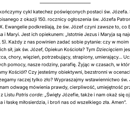
_________________________
aj kończymy cykl katechez poświęconych postaci św. Józefa.
apisanego z okazji 150. rocznicy ogłoszenia św. Józefa Patr
X. Ewangelie podkreślają, że św. Józef czyni zawsze to, co
a i Maryi. Jest ich opiekunem: „Istotnie Jezus i Maryja są n
, 5). Każdy z nas powinien zadać sobie pytanie: czy w moim 
ch sił, jak św. Józef, Opiekun Kościoła? Tym
Dziecięciem
jes
a, chory, więzień, potrzebujący, strapiony, umierający… Uc
ch pomocy, nasze rodziny, parafię. Żyjąc w czasach, w któ
hamy Kościół? Czy jesteśmy obiektywni, bezstronni w ocena
rzegamy raczej tylko zło? Wypraszajmy wstawiennictwo św.
nam odwagę mówienia prawdy, cierpliwość, umiejętność prz
z Listu
Patris corde
: „Święty Józefie, także i nam okaż się
i łaskę miłosierdzia, i broń nas od wszelkiego zła. Amen”.