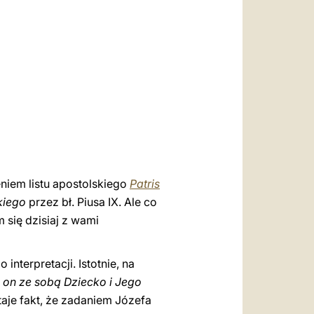
العربيّة
中文
LATINE
niem listu apostolskiego
Patris
kiego
przez bł. Piusa IX. Ale co
 się dzisiaj z wami
terpretacji. Istotnie, na
 on ze sobą Dziecko i Jego
staje fakt, że zadaniem Józefa