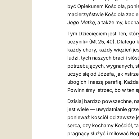
być Opiekunem Kościoła, ponie
macierzyństwie Kościoła zacien
Jego Matkę
, a także my, koch
Tym Dziecięciem jest Ten, któr
uczynili» (Mt 25, 40). Dlatego
każdy chory, każdy więzień je
ludzi, tych naszych braci i sió
potrzebujących, wygnanych, st
uczyć się od Józefa, jak «str
ubogich i naszą parafię. Każda
Powinniśmy strzec, bo w ten sp
Dzisiaj bardzo powszechne, na
jest wiele — uwydatnianie grz
ponieważ Kościół od zawsze je
serca, czy kochamy Kościół, ta
pragnący służyć i miłować Bo