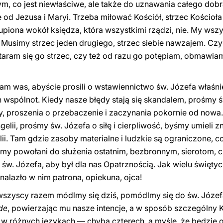
, co jest niewłaściwe, ale także do uznawania całego dobra
 od Jezusa i Maryi. Trzeba miłować Kościół, strzec Kościoł
skupiona wokół księdza, która wszystkimi rządzi, nie. My ws
Musimy strzec jeden drugiego, strzec siebie nawzajem. Cz
staram się go strzec, czy też od razu go potępiam, obmawia
cam was, abyście prosili o wstawiennictwo św. Józefa właśni
 wspólnot. Kiedy nasze błędy stają się skandalem, prośmy ś
proszenia o przebaczenie i zaczynania pokornie od nowa
elii, prośmy św. Józefa o siłę i cierpliwość, byśmy umieli z
elii. Tam gdzie zasoby materialne i ludzkie są ograniczone
śmy powołani do służenia ostatnim, bezbronnym, sierotom,
w. Józefa, aby był dla nas Opatrznością. Jak wielu świętyc
 znalazło w nim patrona, opiekuna, ojca!
o wszyscy razem módlmy się dziś, pomódlmy się do św. Józef
de
, powierzając mu nasze intencje, a w sposób szczególny 
 w różnych językach — chyba czterech, a myślę, że będzie 