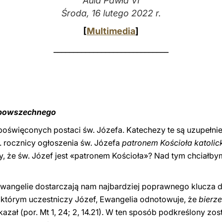
Aula Pawła VI
Środa, 16 lutego 2022 r.
[
Multimedia
]
_____________________________
a powszechnego
oświęconych postaci św. Józefa. Katechezy te są uzupełnie
0. rocznicy ogłoszenia św. Józefa
patronem Kościoła katolic
y, że św. Józef jest «patronem Kościoła»? Nad tym chciałbym
angelie dostarczają nam najbardziej poprawnego klucza do in
którym uczestniczy Józef, Ewangelia odnotowuje, że
bierze
kazał (por. Mt 1, 24; 2, 14.21). W ten sposób podkreślony zo