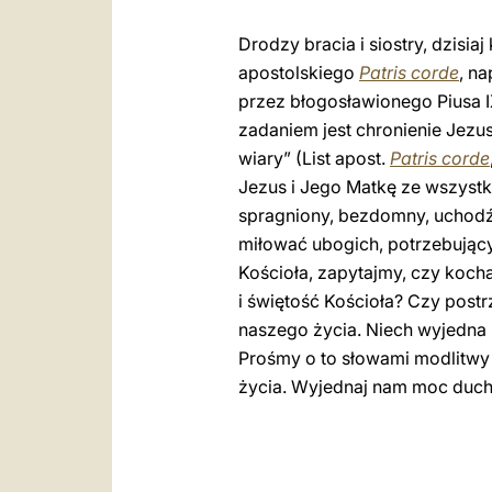
Drodzy bracia i siostry, dzisi
apostolskiego
Patris corde
, n
przez błogosławionego Piusa I
zadaniem jest chronienie Jezus
wiary” (List apost.
Patris corde
Jezus i Jego Matkę ze wszystki
spragniony, bezdomny, uchodźc
miłować ubogich, potrzebujący
Kościoła, zapytajmy, czy koc
i świętość Kościoła? Czy post
naszego życia. Niech wyjedna 
Prośmy o to słowami modlitwy 
życia. Wyjednaj nam moc ducha 