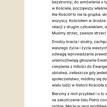
bezstronny; do wmówienia o tym
w Kościele, począwszy właśnie
Ale Kościół to nie ta grupka, 
wszyscy. Kościołem w drodze. 
relacji z drugim człowiekiem, 
Musimy strzec, zawsze strzec!
Drodzy bracia i siostry, zachę
waszego życia i życia waszych
odwagę wprowadzania prawdy, 
uniemożliwiają głoszenie Ewang
cierpienia z miłości do Ewang
ubóstwa, zwłaszcza gdy jeste
społeczeństwo, módlmy się do ś
wielu ludzi w historii Kościoła
Bierzmy z nich przykład i o t
na zakończenie listu
Patris cor
próbie. Macie w ręce modlitwę