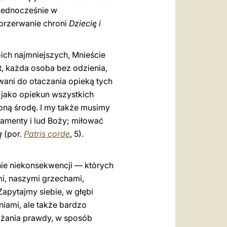
 jednocześnie w
eprzerwanie chroni
Dziecię i
oich najmniejszych, Mnieście
t, każda osoba bez odzienia,
wani do otaczania opieką tych
ny jako opiekun wszystkich
oną środę. I my także musimy
ramenty i lud Boży; miłować
ą
(por.
Patris corde
, 5).
nie niekonsekwencji — których
mi, naszymi grzechami,
apytajmy siebie, w głębi
niami, ale także bardzo
ażania prawdy, w sposób