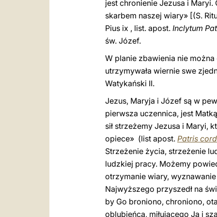
jest chronienie Jezusa i Maryi
skarbem naszej wiary» [(S. Ri
Pius ix , list. apost.
Inclytum Pa
św. Józef.
W planie zbawienia nie można 
utrzymywała wiernie swe zjed
Watykański II.
Jezus, Maryja i Józef są w pe
pierwsza uczennica, jest Matk
sił strzeżemy Jezusa i Maryi, 
opiece» (list apost.
Patris cor
Strzeżenie życia, strzeżenie l
ludzkiej pracy. Możemy powiedz
otrzymanie wiary, wyznawanie w
Najwyższego przyszedł na świat
by Go broniono, chroniono, ota
oblubieńca, miłującego Ją i sz