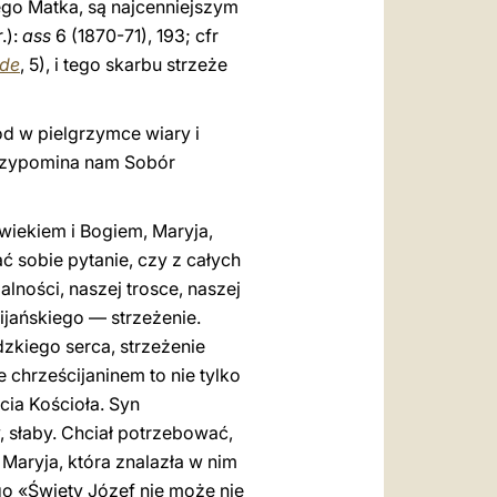
Jego Matka, są najcenniejszym
.):
ass
6 (1870-71), 193; cfr
rde
, 5), i tego skarbu strzeże
ód w pielgrzymce wiary i
 przypomina nam Sobór
wiekiem i Bogiem, Maryja,
 sobie pytanie, czy z całych
lności, naszej trosce, naszej
ijańskiego — strzeżenie.
dzkiego serca, strzeżenie
e chrześcijaninem to nie tylko
cia Kościoła. Syn
, słaby. Chciał potrzebować,
 Maryja, która znalazła w nim
go «Święty Józef nie może nie