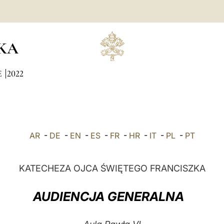
KA
E
2022
AR
-
DE
-
EN
-
ES
-
FR
-
HR
-
IT
-
PL
-
PT
KATECHEZA OJCA ŚWIĘTEGO FRANCISZKA
AUDIENCJA GENERALNA