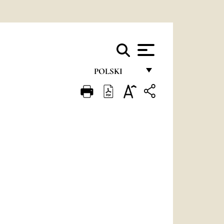
POLSKI
FRANÇAIS
ENGLISH
ITALIANO
PORTUGUÊS
ESPAÑOL
DEUTSCH
POLSKI