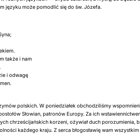
im języku może pomodlić się do św. Józefa.
Syna;
iekiem.
em także i nam
.
zie i odwagę
Amen.
zymów polskich. W poniedziałek obchodziliśmy wspomnienie
apostołów Słowian, patronów Europy. Za ich wstawiennictw
ch chrześcijańskich korzeni, ożywiał duch porozumienia, bra
olności każdego kraju. Z serca błogosławię wam wszystkim 