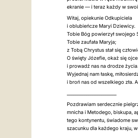
ekranie — i teraz każdy w swo
Witaj, opiekunie Odkupiciela
i oblubieńcze Maryi Dziewicy.
Tobie Bóg powierzył swojego 
Tobie zaufała Maryja;
z Tobą Chrystus stał się człow
O święty Józefie, okaż się ojc
i prowadź nas na drodze życia
Wyjednaj nam łaskę, miłosierd
i broń nas od wszelkiego zła. 
_______________________
Pozdrawiam serdecznie pielgr
mnicha i Metodego, biskupa, 
tego kontynentu, świadome swy
szacunku dla każdego kraju, w