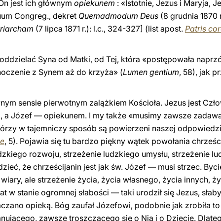
. On jest ich głównym
opiekunem
: «Istotnie, Jezus i Maryja, 
tuum Congreg., dekret
Quemadmodum Deus
(8 grudnia 1870 r
triarcham
(7 lipca 1871 r.): l.c., 324-327] (list apost.
Patris co
oddzielać Syna od Matki, od Tej, która «postępowała naprz
noczenie z Synem aż do krzyża» (
Lumen gentium
, 58), jak
wnym sensie pierwotnym zalążkiem Kościoła. Jezus jest Czło
ą, a Józef — opiekunem. I my także «musimy zawsze zadawać
którzy w tajemniczy sposób są powierzeni naszej odpowiedzia
de
, 5). Pojawia się tu bardzo piękny wątek powołania chrześc
udzkiego rozwoju, strzeżenie ludzkiego umysłu, strzeżenie lu
ieć, że chrześcijanin jest jak św. Józef — musi strzec. Byci
iary, ale strzeżenie życia, życia własnego, życia innych, ży
 w stanie ogromnej słabości — taki urodził się Jezus, słaby
czano opieką. Bóg zaufał Józefowi, podobnie jak zrobiła to
anującego, zawsze troszczącego się o Nią i o Dziecię. Dlate