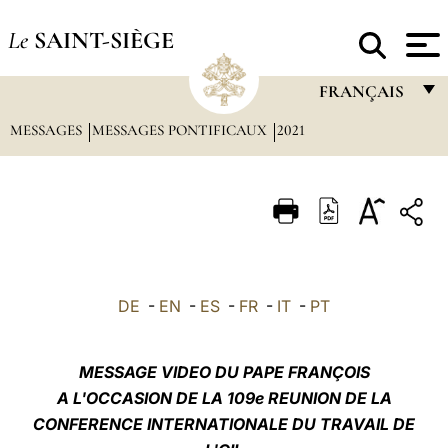
Le
SAINT-SIÈGE
FRANÇAIS
MESSAGES
MESSAGES PONTIFICAUX
2021
FRANÇAIS
ENGLISH
ITALIANO
PORTUGUÊS
ESPAÑOL
DE
-
EN
-
ES
-
FR
-
IT
-
PT
DEUTSCH
POLSKI
MESSAGE VIDEO DU PAPE FRANÇOIS
A L'OCCASION DE LA 109e REUNION DE LA
العربيّة
CONFERENCE INTERNATIONALE DU TRAVAIL DE
中文