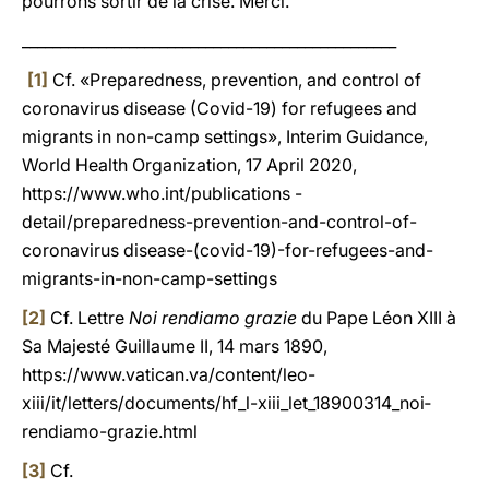
pourrons sortir de la crise. Merci.
_________________________________________________
[1]
Cf. «Preparedness, prevention, and control of
coronavirus disease (Covid-19) for refugees and
migrants in non-camp settings», Interim Guidance,
World Health Organization, 17 April 2020,
https://www.who.int/publications -
detail/preparedness-prevention-and-control-of-
coronavirus disease-(covid-19)-for-refugees-and-
migrants-in-non-camp-settings
[2]
Cf. Lettre
Noi rendiamo grazie
du Pape Léon XIII à
Sa Majesté Guillaume II, 14 mars 1890,
https://www.vatican.va/content/leo-
xiii/it/letters/documents/hf_l-xiii_let_18900314_noi­
rendiamo-grazie.html
[3]
Cf.