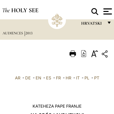
The
HOLY SEE
HRVATSKI
AUDIENCES
2013
FRANÇAIS
ENGLISH
ITALIANO
PORTUGUÊS
ESPAÑOL
AR
-
DE
-
EN
-
ES
-
FR
-
HR
-
IT
-
PL
-
PT
DEUTSCH
POLSKI
العربيّة
KATEHEZA PAPE FRANJE
中文