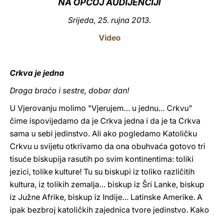
NA OPĆOJ AUDIJENCIJI
LATINE
Srijeda, 25. rujna 2013.
Video
Crkva je jedna
Draga braćo i sestre, dobar dan!
U Vjerovanju molimo "Vjerujem… u jednu… Crkvu"
čime ispovijedamo da je Crkva jedna i da je ta Crkva
sama u sebi jedinstvo. Ali ako pogledamo Katoličku
Crkvu u svijetu otkrivamo da ona obuhvaća gotovo tri
tisuće biskupija rasutih po svim kontinentima: toliki
jezici, tolike kulture! Tu su biskupi iz toliko različitih
kultura, iz tolikih zemalja… biskup iz Šri Lanke, biskup
iz Južne Afrike, biskup iz Indije… Latinske Amerike. A
ipak bezbroj katoličkih zajednica tvore jedinstvo. Kako