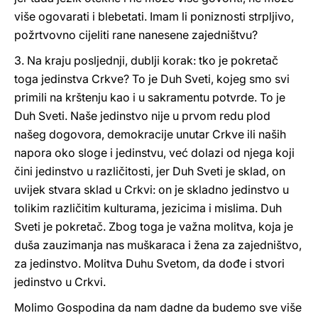
više ogovarati i blebetati. Imam li poniznosti strpljivo,
požrtvovno cijeliti rane nanesene zajedništvu?
3. Na kraju posljednji, dublji korak: tko je pokretač
toga jedinstva Crkve? To je Duh Sveti, kojeg smo svi
primili na krštenju kao i u sakramentu potvrde. To je
Duh Sveti. Naše jedinstvo nije u prvom redu plod
našeg dogovora, demokracije unutar Crkve ili naših
napora oko sloge i jedinstvu, već dolazi od njega koji
čini jedinstvo u različitosti, jer Duh Sveti je sklad, on
uvijek stvara sklad u Crkvi: on je skladno jedinstvo u
tolikim različitim kulturama, jezicima i mislima. Duh
Sveti je pokretač. Zbog toga je važna molitva, koja je
duša zauzimanja nas muškaraca i žena za zajedništvo,
za jedinstvo. Molitva Duhu Svetom, da dođe i stvori
jedinstvo u Crkvi.
Molimo Gospodina da nam dadne da budemo sve više