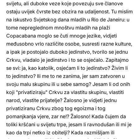
svijetu, ali duboke veze koje povezuju sve članove
ostaju uvijek čvrste bez obzira na udaljenost. Tu mislim
na iskustvo Svjetskog dana mladih u Rio de Janeiru: u
tome nepreglednom mnoštvu mladih na plaži
Copacabana moglo se čuti mnoge jezike, vidjeti
međusobno vrlo različite osobe, susresti razne kulture,
a ipak je postojalo duboko jedinstvo, tvorilo se jednu
Crkvu, vladalo je jedinstvo i to se osjećalo. Zapitajmo
se svi: ja, kao katolik, osjećam li to jedinstvo? Živim li
to jedinstvo? Ili me to ne zanima, jer sam zatvoren u
svoju malu skupinu ili u sebe samog? Jesam li od onih
koji "privatiziraju" Crkvu za vlastitu skupinu, vlastiti
narod, vlastite prijatelje? Žalosno je vidjeti jednu
privatiziranu Crkvu zbog tog egoizma i tog
pomanjkanja vjere, zar ne!? Žalosno! Kada čujem da
toliki kršćani u svijetu trpe, jesam li ravnodušan ili mi je
kao da trpi netko iz obitelji? Kada razmišljam ili