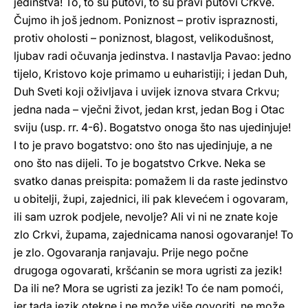
jedinstva! To, to su putovi, to su pravi putovi Crkve.
Čujmo ih još jednom. Poniznost – protiv ispraznosti,
protiv oholosti – poniznost, blagost, velikodušnost,
ljubav radi očuvanja jedinstva. I nastavlja Pavao: jedno
tijelo, Kristovo koje primamo u euharistiji; i jedan Duh,
Duh Sveti koji oživljava i uvijek iznova stvara Crkvu;
jedna nada – vječni život, jedan krst, jedan Bog i Otac
sviju (usp. rr. 4-6). Bogatstvo onoga što nas ujedinjuje!
I to je pravo bogatstvo: ono što nas ujedinjuje, a ne
ono što nas dijeli. To je bogatstvo Crkve. Neka se
svatko danas preispita: pomažem li da raste jedinstvo
u obitelji, župi, zajednici, ili pak klevećem i ogovaram,
ili sam uzrok podjele, nevolje? Ali vi ni ne znate koje
zlo Crkvi, župama, zajednicama nanosi ogovaranje! To
je zlo. Ogovaranja ranjavaju. Prije nego počne
drugoga ogovarati, kršćanin se mora ugristi za jezik!
Da ili ne? Mora se ugristi za jezik! To će nam pomoći,
jer tada jezik otekne i ne može više govoriti, ne može