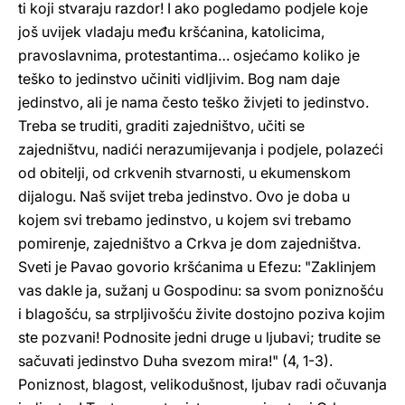
ti koji stvaraju razdor! I ako pogledamo podjele koje
još uvijek vladaju među kršćanina, katolicima,
pravoslavnima, protestantima… osjećamo koliko je
teško to jedinstvo učiniti vidljivim. Bog nam daje
jedinstvo, ali je nama često teško živjeti to jedinstvo.
Treba se truditi, graditi zajedništvo, učiti se
zajedništvu, nadići nerazumijevanja i podjele, polazeći
od obitelji, od crkvenih stvarnosti, u ekumenskom
dijalogu. Naš svijet treba jedinstvo. Ovo je doba u
kojem svi trebamo jedinstvo, u kojem svi trebamo
pomirenje, zajedništvo a Crkva je dom zajedništva.
Sveti je Pavao govorio kršćanima u Efezu: "Zaklinjem
vas dakle ja, sužanj u Gospodinu: sa svom poniznošću
i blagošću, sa strpljivošću živite dostojno poziva kojim
ste pozvani! Podnosite jedni druge u ljubavi; trudite se
sačuvati jedinstvo Duha svezom mira!" (4, 1-3).
Poniznost, blagost, velikodušnost, ljubav radi očuvanja