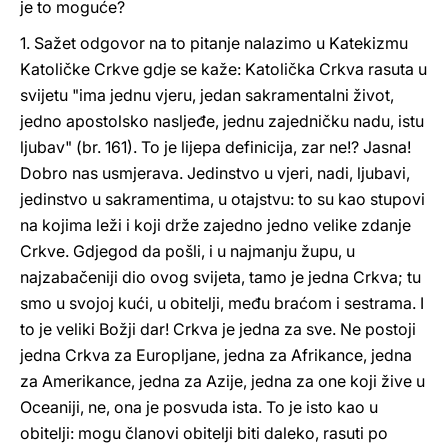
je to moguće?
1. Sažet odgovor na to pitanje nalazimo u Katekizmu
Katoličke Crkve gdje se kaže: Katolička Crkva rasuta u
svijetu "ima jednu vjeru, jedan sakramentalni život,
jedno apostolsko nasljeđe, jednu zajedničku nadu, istu
ljubav" (br. 161). To je lijepa definicija, zar ne!? Jasna!
Dobro nas usmjerava. Jedinstvo u vjeri, nadi, ljubavi,
jedinstvo u sakramentima, u otajstvu: to su kao stupovi
na kojima leži i koji drže zajedno jedno velike zdanje
Crkve. Gdjegod da pošli, i u najmanju župu, u
najzabačeniji dio ovog svijeta, tamo je jedna Crkva; tu
smo u svojoj kući, u obitelji, među braćom i sestrama. I
to je veliki Božji dar! Crkva je jedna za sve. Ne postoji
jedna Crkva za Europljane, jedna za Afrikance, jedna
za Amerikance, jedna za Azije, jedna za one koji žive u
Oceaniji, ne, ona je posvuda ista. To je isto kao u
obitelji: mogu članovi obitelji biti daleko, rasuti po