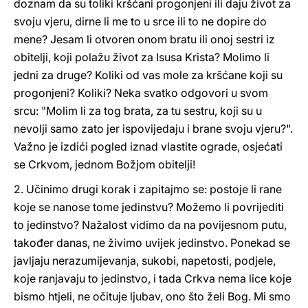
doznam da su toliki kršćani progonjeni ili daju život za
svoju vjeru, dirne li me to u srce ili to ne dopire do
mene? Jesam li otvoren onom bratu ili onoj sestri iz
obitelji, koji polažu život za Isusa Krista? Molimo li
jedni za druge? Koliki od vas mole za kršćane koji su
progonjeni? Koliki? Neka svatko odgovori u svom
srcu: "Molim li za tog brata, za tu sestru, koji su u
nevolji samo zato jer ispovijedaju i brane svoju vjeru?".
Važno je izdići pogled iznad vlastite ograde, osjećati
se Crkvom, jednom Božjom obitelji!
2. Učinimo drugi korak i zapitajmo se: postoje li rane
koje se nanose tome jedinstvu? Možemo li povrijediti
to jedinstvo? Nažalost vidimo da na povijesnom putu,
također danas, ne živimo uvijek jedinstvo. Ponekad se
javljaju nerazumijevanja, sukobi, napetosti, podjele,
koje ranjavaju to jedinstvo, i tada Crkva nema lice koje
bismo htjeli, ne očituje ljubav, ono što želi Bog. Mi smo