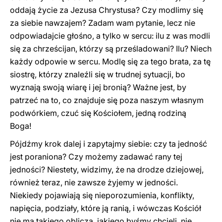
oddają życie za Jezusa Chrystusa? Czy modlimy się
za siebie nawzajem? Zadam wam pytanie, lecz nie
odpowiadajcie głośno, a tylko w sercu: ilu z was modli
się za chrześcijan, którzy są prześladowani? Ilu? Niech
każdy odpowie w sercu. Modlę się za tego brata, za tę
siostrę, którzy znaleźli się w trudnej sytuacji, bo
wyznają swoją wiarę i jej bronią? Ważne jest, by
patrzeć na to, co znajduje się poza naszym własnym
podwórkiem, czuć się Kościołem, jedną rodziną
Boga!
Pójdźmy krok dalej i zapytajmy siebie: czy ta jedność
jest poraniona? Czy możemy zadawać rany tej
jedności? Niestety, widzimy, że na drodze dziejowej,
również teraz, nie zawsze żyjemy w jedności.
Niekiedy pojawiają się nieporozumienia, konflikty,
napięcia, podziały, które ją ranią, i wówczas Kościół
nie ma takiego oblicza, jakiego byśmy chcieli, nie