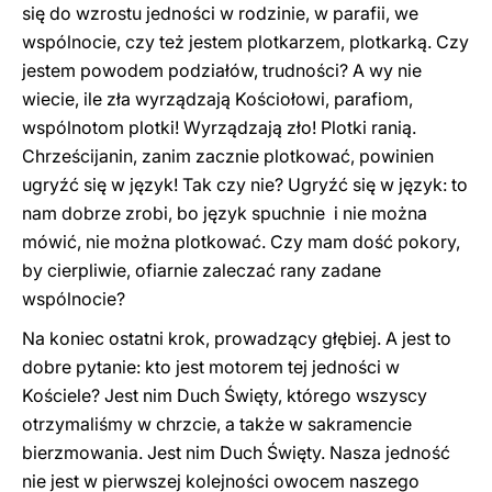
się do wzrostu jedności w rodzinie, w parafii, we
wspólnocie, czy też jestem plotkarzem, plotkarką. Czy
jestem powodem podziałów, trudności? A wy nie
wiecie, ile zła wyrządzają Kościołowi, parafiom,
wspólnotom plotki! Wyrządzają zło! Plotki ranią.
Chrześcijanin, zanim zacznie plotkować, powinien
ugryźć się w język! Tak czy nie? Ugryźć się w język: to
nam dobrze zrobi, bo język spuchnie i nie można
mówić, nie można plotkować. Czy mam dość pokory,
by cierpliwie, ofiarnie zaleczać rany zadane
wspólnocie?
Na koniec ostatni krok, prowadzący głębiej. A jest to
dobre pytanie: kto jest motorem tej jedności w
Kościele? Jest nim Duch Święty, którego wszyscy
otrzymaliśmy w chrzcie, a także w sakramencie
bierzmowania. Jest nim Duch Święty. Nasza jedność
nie jest w pierwszej kolejności owocem naszego