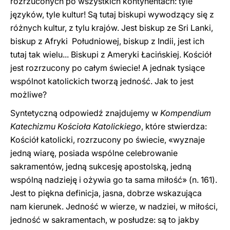
rozrzuconych po wszystkich kontynentach: tyle
języków, tyle kultur! Są tutaj biskupi wywodzący się z
różnych kultur, z tylu krajów. Jest biskup ze Sri Lanki,
biskup z Afryki Południowej, biskup z Indii, jest ich
tutaj tak wielu... Biskupi z Ameryki Łacińskiej. Kościół
jest rozrzucony po całym świecie! A jednak tysiące
wspólnot katolickich tworzą jedność. Jak to jest
możliwe?
Syntetyczną odpowiedź znajdujemy w
Kompendium
Katechizmu Kościoła Katolickiego
, które stwierdza:
Kościół katolicki, rozrzucony po świecie, «wyznaje
jedną wiarę, posiada wspólne celebrowanie
sakramentów, jedną sukcesję apostolską, jedną
wspólną nadzieję i ożywia go ta sama miłość» (n. 161).
Jest to piękna definicja, jasna, dobrze wskazująca
nam kierunek. Jedność w wierze, w nadziei, w miłości,
jedność w sakramentach, w posłudze: są to jakby