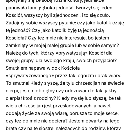
spotykały się ze sobą różne kultury, jednakże
panowała tam głęboka jedność, tworzył się jeden
Kościół, wszyscy byli zjednoczeni, i to się czuło.
Zadajmy sobie wszyscy pytanie: czy jako katolik czuję
tę jedność? Czy jako katolik żyję tą jednością
Kościoła? Czy też mnie nie interesuje, bo jestem
zamknięty w mojej małej grupie lub w sobie samym?
Należę do tych, którzy «prywatyzują» Kościół dla
swojej grupy, dla swojego kraju, swoich przyjaciół?
Smutkiem napawa widok Kościoła
«sprywatyzowanego» przez taki egoizm i brak wiary.
To smutne! Kiedy słyszę, że tylu chrześcijan na świecie
cierpi, jestem obojętny czy odczuwam to tak, jakby
cierpiał ktoś z rodziny? Kiedy myślę lub słyszę, że tak
wielu chrześcijan jest prześladowanych, a nawet
oddają życie za swoją wiarę, porusza to moje serce,
czy też do mnie nie dociera? Jestem otwarty na tego
brata czy na tę siostrę, należących do rodziny, którzy