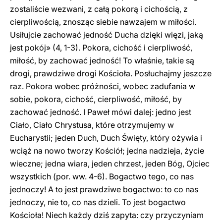
zostaliście wezwani, z całą pokorą i cichością, z
cierpliwością, znosząc siebie nawzajem w miłości.
Usiłujcie zachować jedność Ducha dzięki więzi, jaką
jest pokój» (4, 1-3). Pokora, cichość i cierpliwość,
miłość, by zachować jedność! To właśnie, takie są
drogi, prawdziwe drogi Kościoła. Posłuchajmy jeszcze
raz. Pokora wobec próżności, wobec zadufania w
sobie, pokora, cichość, cierpliwość, miłość, by
zachować jedność. I Paweł mówi dalej: jedno jest
Ciało, Ciało Chrystusa, które otrzymujemy w
Eucharystii; jeden Duch, Duch Święty, który ożywia i
wciąż na nowo tworzy Kościół; jedna nadzieja, życie
wieczne; jedna wiara, jeden chrzest, jeden Bóg, Ojciec
wszystkich (por. ww. 4-6). Bogactwo tego, co nas
jednoczy! A to jest prawdziwe bogactwo: to co nas
jednoczy, nie to, co nas dzieli. To jest bogactwo
Kościoła! Niech każdy dziś zapyta: czy przyczyniam