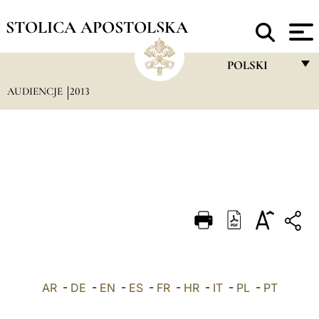
STOLICA APOSTOLSKA
POLSKI
AUDIENCJE
2013
FRANÇAIS
ENGLISH
ITALIANO
PORTUGUÊS
ESPAÑOL
DEUTSCH
POLSKI
AR
-
DE
-
EN
-
ES
-
FR
-
HR
-
IT
-
العربيّة
PL
-
PT
中文