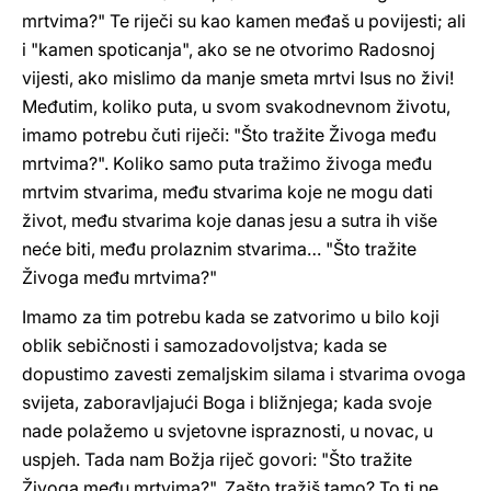
mrtvima?" Te riječi su kao kamen međaš u povijesti; ali
i "kamen spoticanja", ako se ne otvorimo Radosnoj
vijesti, ako mislimo da manje smeta mrtvi Isus no živi!
Međutim, koliko puta, u svom svakodnevnom životu,
imamo potrebu čuti riječi: "Što tražite Živoga među
mrtvima?". Koliko samo puta tražimo živoga među
mrtvim stvarima, među stvarima koje ne mogu dati
život, među stvarima koje danas jesu a sutra ih više
neće biti, među prolaznim stvarima… "Što tražite
Živoga među mrtvima?"
Imamo za tim potrebu kada se zatvorimo u bilo koji
oblik sebičnosti i samozadovoljstva; kada se
dopustimo zavesti zemaljskim silama i stvarima ovoga
svijeta, zaboravljajući Boga i bližnjega; kada svoje
nade polažemo u svjetovne ispraznosti, u novac, u
uspjeh. Tada nam Božja riječ govori: "Što tražite
Živoga među mrtvima?". Zašto tražiš tamo? To ti ne