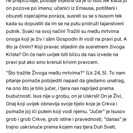
ne prepoznaje, postaje svjesna da je to Isus tek kada ju
on pozove po imenu; učenici iz Emausa, potišteni i
obuzeti osjećajima poraza, susreli su se s Isusom tek
kada su dopustili da im se na putu pridruži tajanstveni
putnik. Svaki na svoj način! Tražili su među mrtvima
onoga koji je živ i sâm Gospodin ih vodi na pravi put. A
što ja činim? Koji pravac slijedim da susretnem živoga
Krista? On će nam uvijek biti blizu da nas izvede na
pravi put ako smo krenuli krivim pravcem.
"Što tražite Živoga među mrtvima?" (Lk 24, 5). To nam
pitanje pomaže pobijediti napast da gledamo unatrag,
na ono što je bilo jučer, i tjera nas naprijed prema
budućnosti. Isus nije u grobu, on je Uskrsli! On je Živi,
Onaj koji uvijek obnavlja svoje tijelo koje je Crkva i
pomaže joj ići putem koji vodi njemu. "Jučer" je Isusov
grob i grob Crkve, grob istine i pravednosti; "danas" je
trajno uskrsnuće prema kojem nas tjera Duh Sveti,