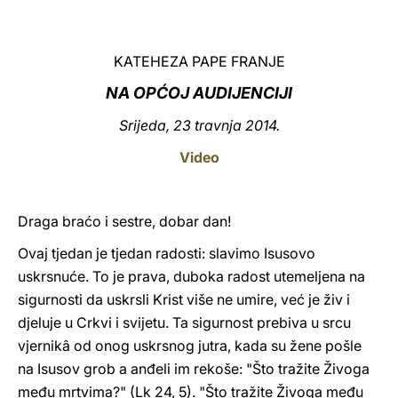
LATINE
KATEHEZA PAPE FRANJE
NA OPĆOJ AUDIJENCIJI
Srijeda, 23 travnja 2014.
Video
Draga braćo i sestre, dobar dan!
Ovaj tjedan je tjedan radosti: slavimo Isusovo
uskrsnuće. To je prava, duboka radost utemeljena na
sigurnosti da uskrsli Krist više ne umire, već je živ i
djeluje u Crkvi i svijetu. Ta sigurnost prebiva u srcu
vjernikâ od onog uskrsnog jutra, kada su žene pošle
na Isusov grob a anđeli im rekoše: "Što tražite Živoga
među mrtvima?" (Lk 24, 5). "Što tražite Živoga među