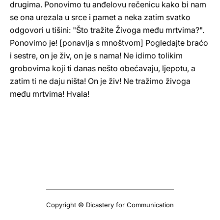
drugima. Ponovimo tu anđelovu rečenicu kako bi nam
se ona urezala u srce i pamet a neka zatim svatko
odgovori u tišini: "Što tražite Živoga među mrtvima?".
Ponovimo je! [ponavlja s mnoštvom] Pogledajte braćo
i sestre, on je živ, on je s nama! Ne idimo tolikim
grobovima koji ti danas nešto obećavaju, ljepotu, a
zatim ti ne daju ništa! On je živ! Ne tražimo živoga
među mrtvima! Hvala!
Copyright © Dicastery for Communication