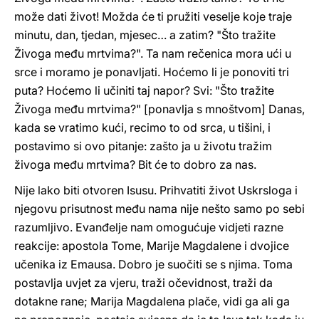
može dati život! Možda će ti pružiti veselje koje traje
minutu, dan, tjedan, mjesec… a zatim? "Što tražite
Živoga među mrtvima?". Ta nam rečenica mora ući u
srce i moramo je ponavljati. Hoćemo li je ponoviti tri
puta? Hoćemo li učiniti taj napor? Svi: "Što tražite
Živoga među mrtvima?" [ponavlja s mnoštvom] Danas,
kada se vratimo kući, recimo to od srca, u tišini, i
postavimo si ovo pitanje: zašto ja u životu tražim
živoga među mrtvima? Bit će to dobro za nas.
Nije lako biti otvoren Isusu. Prihvatiti život Uskrsloga i
njegovu prisutnost među nama nije nešto samo po sebi
razumljivo. Evanđelje nam omogućuje vidjeti razne
reakcije: apostola Tome, Marije Magdalene i dvojice
učenika iz Emausa. Dobro je suočiti se s njima. Toma
postavlja uvjet za vjeru, traži očevidnost, traži da
dotakne rane; Marija Magdalena plače, vidi ga ali ga