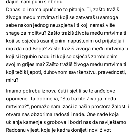
dajući nam punu slobodu.
Danas je i nama upućeno to pitanje. Ti, zašto tražiš
živoga među mrtvima ti koji se zatvaraš u samoga
sebe nakon jednog neuspjeha i ti koji nemaš više
snage za molitvu? Zašto tražiš života među mrtvima ti
koji se osjećaš usamljenim, napuštenim od prijatelja i
možda i od Boga? Zašto tražiš živoga među mrtvima ti
koji si izgubio nadu i ti koji se osjećaš zarobljenim
svojim grijesima? Zašto tražiš živoga među mrtvima ti
koji težiš ljepoti, duhovnom savršenstvu, pravednosti,
miru?
Imamo potrebu iznova čuti i sjetiti se te anđelove
opomene! Ta opomena, "Što tražite Živoga među
mrtvima?", pomaže nam izaći iz naših prostora žalosti i
otvara nas obzorima radosti i nade. One nade koja
uklanja kamenje s grobova i bodri nas da naviještamo
Radosnu vijest, koja je kadra donijeti novi život