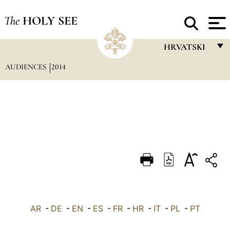
The
HOLY SEE
HRVATSKI
AUDIENCES
2014
FRANÇAIS
ENGLISH
ITALIANO
PORTUGUÊS
ESPAÑOL
DEUTSCH
POLSKI
العربيّة
AR
-
DE
-
EN
-
ES
-
FR
-
HR
-
IT
-
PL
-
PT
中文