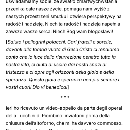
uświadamiamy sobie, że światło zmartwychwstania
przenika całe nasze życie, pomaga nam wyjść z
naszych przestrzeni smutku i otwiera perspektywy na
radość i nadzieję. Niech ta radość i nadzieja napełnia
zawsze wasze serca! Niech Bóg wam błogosławi!
[
Saluto i pellegrini polacchi. Cari fratelli e sorelle,
davanti alla tomba vuota di Gesù Cristo ci rendiamo
conto che la luce della risurrezione penetra tutta la
nostra vita, ci aiuta di uscire dai nostri spazi di
tristezza e ci apre agli orizzonti della gioia e della
speranza. Questa gioia e speranza riempia sempre i
vostri cuori! Dio vi benedica!
]
* * *
Ieri ho ricevuto un video-appello da parte degli operai
della Lucchini di Piombino, inviatomi prima della
chiusura dell’altoforno, che mi ha davvero commosso.