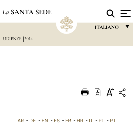
La
SANTA SEDE
ITALIANO
UDIENZE
2014
FRANÇAIS
ENGLISH
ITALIANO
PORTUGUÊS
ESPAÑOL
DEUTSCH
POLSKI
العربيّة
AR
-
DE
-
EN
-
ES
-
FR
-
HR
-
IT
-
PL
-
PT
中文