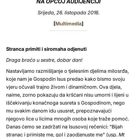
NA OPĆOJ AUDIJENCIJI
LATINE
Srijeda, 26. listopada 2016.
[
Multimedia
]
Stranca primiti i siromaha odjenuti
Draga braćo u sestre, dobar dan!
Nastavljamo razmišljanje o tjelesnim djelima milosrđa,
koje nam je Gospodin Isus predao kako bismo svoju
vjeru očuvali trajno živom i dinamičnom. Ova djela,
naime, zorno pokazuju da kršćani nisu umorni i lijeni u
iščekivanju konačnoga susreta s Gospodinom, nego
mu svakim danom idu ususret, prepoznavajući
njegovo lice u licima mnogih osoba koje traže pomoć.
Danas ćemo se zadržati na Isusovoj rečenici: "Bijah
stranac i primiste me, gol i zaodjenuste me" (usp.
Mt