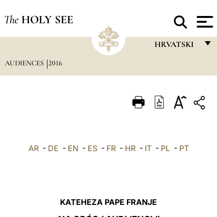
The
HOLY SEE
HRVATSKI
AUDIENCES
2016
FRANÇAIS
ENGLISH
ITALIANO
PORTUGUÊS
ESPAÑOL
AR
-
DE
-
EN
-
ES
-
FR
-
HR
-
IT
-
PL
-
PT
DEUTSCH
POLSKI
العربيّة
KATEHEZA PAPE FRANJE
中文