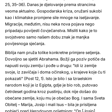
25, 35–36). Danas je djelovanje prema strancima
veoma aktualno. Gospodarska kriza, oružani sukobi
kao i klimatske promjene sile mnoge na iseljavanje.
Migracije, međutim, nisu neka nova pojava nego
pripadaju povijesti čovječanstva. Misliti kako je to
svojstveno samo našem dobu znak je manjka
povijesnoga sjećanja.
Biblija nam pruža tolike konkretne primjere seljenja.
Dovoljno se sjetiti Abrahama. Božji ga poziv potiče da
napusti svoju zemlju i pođe u drugu: "Idi iz zemlje
svoje, iz zavičaja i doma očinskog, u krajeve koje ću ti
pokazati" (Post 12, 1). Isto je bilo i sa Izraelskim
narodom koji je iz Egipta, gdje je bio rob, putovao
četrdeset godina kroz pustinju, dok nije došao do
obećane zemlje, koju mu je obećao Bog. I sama Sveta
Obitelj – Marija, Josip i mali Isus – bila je prisiljena
pobjeći pred Herodovom prijetnjom: "On [Josip]