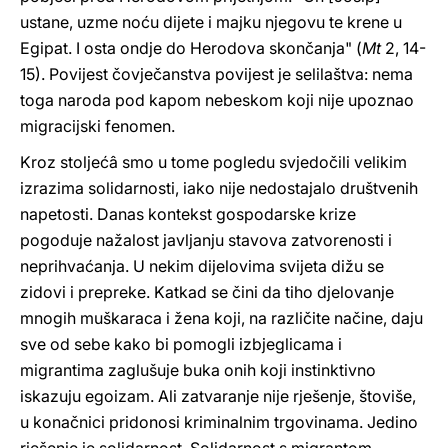
ustane, uzme noću dijete i majku njegovu te krene u
Egipat. I osta ondje do Herodova skončanja" (
Mt
2, 14-
15). Povijest čovječanstva povijest je selilaštva: nema
toga naroda pod kapom nebeskom koji nije upoznao
migracijski fenomen.
Kroz stoljećâ smo u tome pogledu svjedočili velikim
izrazima solidarnosti, iako nije nedostajalo društvenih
napetosti. Danas kontekst gospodarske krize
pogoduje nažalost javljanju stavova zatvorenosti i
neprihvaćanja. U nekim dijelovima svijeta dižu se
zidovi i prepreke. Katkad se čini da tiho djelovanje
mnogih muškaraca i žena koji, na različite načine, daju
sve od sebe kako bi pomogli izbjeglicama i
migrantima zaglušuje buka onih koji instinktivno
iskazuju egoizam. Ali zatvaranje nije rješenje, štoviše,
u konačnici pridonosi kriminalnim trgovinama. Jedino