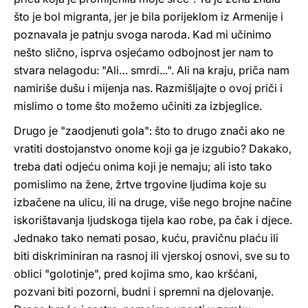
što je bol migranta, jer je bila porijeklom iz Armenije i
poznavala je patnju svoga naroda. Kad mi učinimo
nešto slično, isprva osjećamo odbojnost jer nam to
stvara nelagodu: "Ali… smrdi...". Ali na kraju, priča nam
namiriše dušu i mijenja nas. Razmišljajte o ovoj priči i
mislimo o tome što možemo učiniti za izbjeglice.
Drugo je "zaodjenuti gola": što to drugo znači ako ne
vratiti dostojanstvo onome koji ga je izgubio? Dakako,
treba dati odjeću onima koji je nemaju; ali isto tako
pomislimo na žene, žrtve trgovine ljudima koje su
izbačene na ulicu, ili na druge, više nego brojne načine
iskorištavanja ljudskoga tijela kao robe, pa čak i djece.
Jednako tako nemati posao, kuću, pravičnu plaću ili
biti diskriminiran na rasnoj ili vjerskoj osnovi, sve su to
oblici "golotinje", pred kojima smo, kao kršćani,
pozvani biti pozorni, budni i spremni na djelovanje.