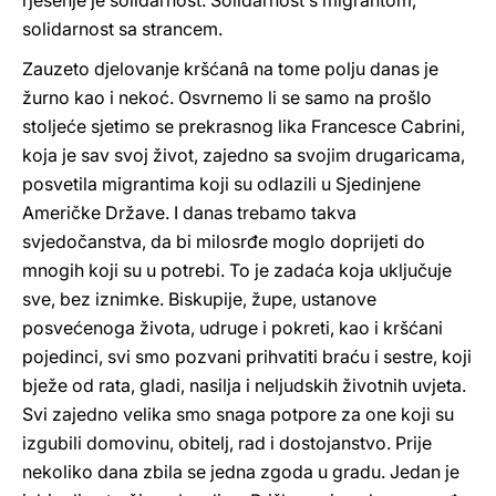
rješenje je solidarnost. Solidarnost s migrantom,
solidarnost sa strancem.
Zauzeto djelovanje kršćanâ na tome polju danas je
žurno kao i nekoć. Osvrnemo li se samo na prošlo
stoljeće sjetimo se prekrasnog lika Francesce Cabrini,
koja je sav svoj život, zajedno sa svojim drugaricama,
posvetila migrantima koji su odlazili u Sjedinjene
Američke Države. I danas trebamo takva
svjedočanstva, da bi milosrđe moglo doprijeti do
mnogih koji su u potrebi. To je zadaća koja uključuje
sve, bez iznimke. Biskupije, župe, ustanove
posvećenoga života, udruge i pokreti, kao i kršćani
pojedinci, svi smo pozvani prihvatiti braću i sestre, koji
bježe od rata, gladi, nasilja i neljudskih životnih uvjeta.
Svi zajedno velika smo snaga potpore za one koji su
izgubili domovinu, obitelj, rad i dostojanstvo. Prije
nekoliko dana zbila se jedna zgoda u gradu. Jedan je