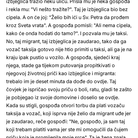
izbjeglica tražio neku ulicu. Prišla mu je neka gospođa
i rekla mu: "Vi nešto tražite?". Taj je izbjeglica bio bez
cipela. A on će joj: "Želio bih ići u Sv. Petra da prođem
kroz Sveta vrata". A gospođa pomisli: "Ali nema cipela,
kako će onda hodati do tamo?". I pozvala mu je taksi.
No, taj migrant, taj izbjeglica je zaudarao, tako da ga
vozač taksija gotovo nije htio primiti u taksi, ali ga je na
kraju ipak pustio u vozilo. A gospođa, sjedeći kraj
njega, stade ga tijekom putovanja propitkivati o
njegovoj životnoj priči kao izbjeglice i migranta:
trebalo im je deset minuta da dođe do ovdje. Taj
čovjek je ispričao svoju priču o boli, ratu, gladi te zašto
je pobjegao iz svoje domovine i doselio se ovdje.
Kada su stigli, gospođa otvori torbu da plati vozaču
taksija a vozač, koji isprva nije želio da migrant uđe jer
je zaudarao, reče gospođi: "Ne, gospođo, ja sam taj
koji trebam platiti vama jer ste mi omogućili da čujem
priču koja je promijenila moje srce". Ta je žena znala