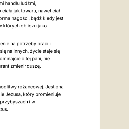
mi handlu ludźmi,
iała jak towaru, nawet ciał
 forma nagości, bądź kiedy jest
 których obliczu jako
enie na potrzeby braci i
ę na innych, życie staje się
inajcie o tej pani, nie
rant zmienił duszę.
modlitwy różańcowej. Jest ona
e Jezusa, który promieniuje
 przybyszach i w
tus.