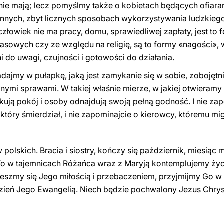
 nie mają; lecz pomyślmy także o kobietach będących ofiara
innych, zbyt licznych sposobach wykorzystywania ludzkiego c
y człowiek nie ma pracy, domu, sprawiedliwej zapłaty, jest to
wych czy ze względu na religię, są to formy «nagości», w
 do uwagi, czujności i gotowości do działania.
adajmy w pułapkę, jaką jest zamykanie się w sobie, zobojętni
ymi sprawami. W takiej właśnie mierze, w jakiej otwieramy si
ą pokój i osoby odnajdują swoją pełną godność. I nie zapom
który śmierdział, i nie zapominajcie o kierowcy, któremu mig
olskich. Bracia i siostry, kończy się październik, miesiąc 
To w tajemnicach Różańca wraz z Maryją kontemplujemy życi
eszmy się Jego miłością i przebaczeniem, przyjmijmy Go w
zień Jego Ewangelią. Niech będzie pochwalony Jezus Chrys