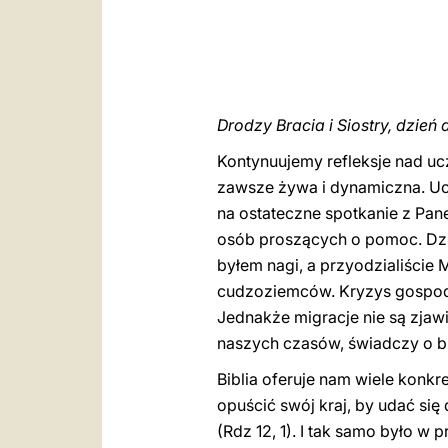
Drodzy Bracia i Siostry, dzień 
Kontynuujemy refleksje nad uc
zawsze żywa i dynamiczna. Ucz
na ostateczne spotkanie z Pan
osób proszących o pomoc. Dziś
byłem nagi, a przyodzialiście
cudzoziemców. Kryzys gospodar
Jednakże migracje nie są zjawi
naszych czasów, świadczy o br
Biblia oferuje nam wiele kon
opuścić swój kraj, by udać się
(Rdz 12, 1). I tak samo było w 