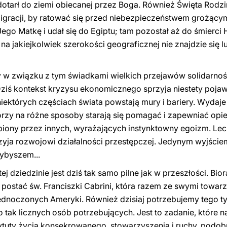
ż dotarł do ziemi obiecanej przez Boga. Również Święta Rodz
gracji, by ratować się przed niebezpieczeństwem grożącym
Jego Matkę i udał się do Egiptu; tam pozostał aż do śmierci H
i: na jakiejkolwiek szerokości geograficznej nie znajdzie się 
 w związku z tym świadkami wielkich przejawów solidarnoś
ziś kontekst kryzysu ekonomicznego sprzyja niestety pojawi
ektórych częściach świata powstają mury i bariery. Wydaje s
tórzy na różne sposoby starają się pomagać i zapewniać op
obiony przez innych, wyrażających instynktowny egoizm. Lecz
zyja rozwojowi działalności przestępczej. Jedynym wyjściem
zybyszem...
j dziedzinie jest dziś tak samo pilne jak w przeszłości. Bio
postać św. Franciszki Cabrini, która razem ze swymi towar
ednoczonych Ameryki. Również dzisiaj potrzebujemy tego t
 tak licznych osób potrzebujących. Jest to zadanie, które n
stytuty życia konsekrowanego, stowarzyszenia i ruchy, podo