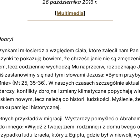
26 października 2016 r.
[
Multimedia
]
dobry!
zynkami miłosierdzia względem ciała, które zalecił nam Pan 
ynki te pokazują bowiem, że chrześcijanie nie są zmęczeni 
em, lecz codziennie wychodzą Mu naprzeciw, rozpoznając J
 zastanowimy się nad tymi słowami Jezusa: «Byłem przybys
 Mnie» (Mt 25, 35-36). W naszych czasach szczególnie aktua
czy, konflikty zbrojne i zmiany klimatyczne popychają wie
skiem nowym, lecz należą do historii ludzkości. Myślenie, ż
aku pamięci historycznej.
kretnych przykładów migracji. Wystarczy pomyśleć o Abrah
 do innego: «Wyjdź z twojej ziemi rodzinnej i z domu twego o
przypadku ludu Izraela, który z Egiptu, gdzie był w niewoli, 