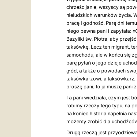
chrześcijanie, wszyscy są powo
nieludzkich warunków życia. Ws
pracę i godność. Parę dni temu
niego pewna pani i zapytała: 
Bazyliki św. Piotra, aby przej
taksówkę. Lecz ten migrant, te
samochodu, ale w końcu się zgo
parę pytań o jego dzieje uchodź
głód, a także o powodach swojej
taksówkarzowi, a taksówkarz, k
proszę pani, to ja muszę pani z
Ta pani wiedziała, czym jest bó
robimy rzeczy tego typu, na po
na koniec historia napełnia na
możemy zrobić dla uchodźców
Drugą rzeczą jest przyodziewani