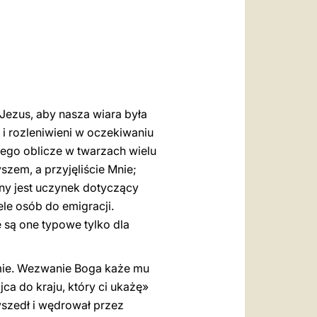
العربيّة
中文
LATINE
Jezus, aby nasza wiara była
i rozleniwieni w oczekiwaniu
ego oblicze w twarzach wielu
zem, a przyjęliście Mnie;
lny jest uczynek dotyczący
le osób do emigracji.
e są one typowe tylko dla
amie. Wezwanie Boga każe mu
jca do kraju, który ci ukażę»
wyszedł i wędrował przez