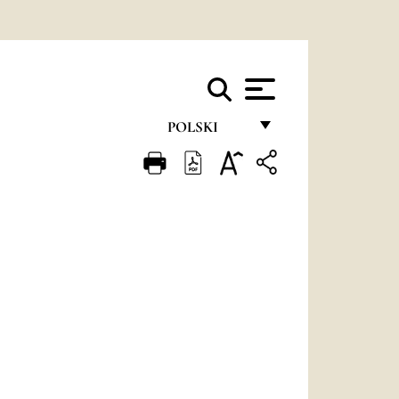
POLSKI
FRANÇAIS
ENGLISH
ITALIANO
PORTUGUÊS
ESPAÑOL
DEUTSCH
POLSKI