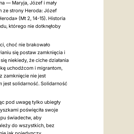
ina — Maryja, Józef i mały
 ze strony Heroda: Józef
eroda» (Mt 2, 14-15). Historia
ludu, którego nie dotknęłoby
ci, choć nie brakowało
aniu się postaw zamknięcia i
ię niekiedy, że ciche działania
iekę uchodźcom i migrantom,
 zamknięcie nie jest
 jest solidarność. Solidarność
rąc pod uwagę tylko ubiegły
zyszkami poświęciła swoje
ypu świadectw, aby
ależy do wszystkich, bez
bnie jak pojedynczy