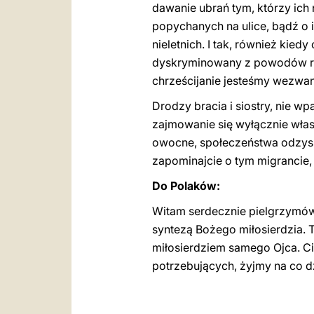
dawanie ubrań tym, którzy ich
popychanych na ulice, bądź o 
nieletnich. I tak, również kied
dyskryminowany z powodów raso
chrześcijanie jesteśmy wezwani
Drodzy bracia i siostry, nie wp
zajmowanie się wyłącznie własn
owocne, społeczeństwa odzyskuj
zapominajcie o tym migrancie, 
Do Polaków:
Witam serdecznie pielgrzymów p
syntezą Bożego miłosierdzia. 
miłosierdziem samego Ojca. Ci
potrzebujących, żyjmy na co d