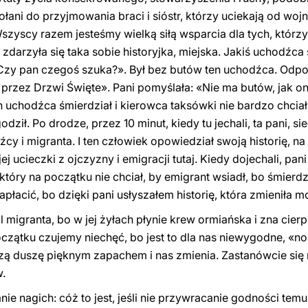
łani do przyjmowania braci i sióstr, którzy uciekają od woj
zyscy razem jesteśmy wielką siłą wsparcia dla tych, którzy s
 zdarzyła się taka sobie historyjka, miejska. Jakiś uchodźca
«Czy pan czegoś szuka?». Był bez butów ten uchodźca. Odp
ść przez Drzwi Święte». Pani pomyślała: «Nie ma butów, jak o
n uchodźca śmierdział i kierowca taksówki nie bardzo chciał
dził. Po drodze, przez 10 minut, kiedy tu jechali, ta pani, 
cy i migranta. I ten człowiek opowiedział swoją historię, na k
 ucieczki z ojczyzny i emigracji tutaj. Kiedy dojechali, pani
tóry na początku nie chciał, by emigrant wsiadł, bo śmierdzia
apłacić, bo dzięki pani usłyszałem historię, która zmieniła m
l migranta, bo w jej żyłach płynie krew ormiańska i zna cier
czątku czujemy niechęć, bo jest to dla nas niewygodne, «no p
szą duszę pięknym zapachem i nas zmienia. Zastanówcie się n
.
e nagich: cóż to jest, jeśli nie przywracanie godności temu,