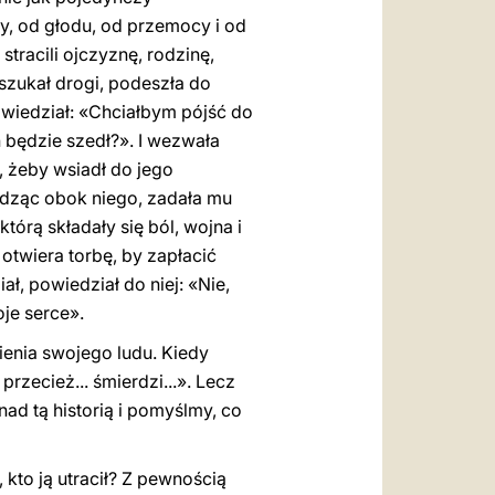
ny, od głodu, od przemocy i od
tracili ojczyznę, rodzinę,
 szukał drogi, podeszła do
owiedział: «Chciałbym pójść do
n będzie szedł?». I wezwała
, żeby wsiadł do jego
siedząc obok niego, zadała mu
tórą składały się ból, wojna i
 otwiera torbę, by zapłacić
ł, powiedział do niej: «Nie,
oje serce».
pienia swojego ludu. Kiedy
rzecież... śmierdzi...». Lecz
ad tą historią i pomyślmy, co
 kto ją utracił? Z pewnością