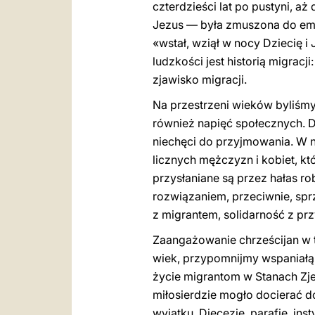
czterdzieści lat po pustyni, a
Jezus — była zmuszona do emi
«wstał, wziął w nocy Dziecię i 
ludzkości jest historią migracj
zjawisko migracji.
Na przestrzeni wieków byliśmy
również napięć społecznych. D
niechęci do przyjmowania. W ni
licznych mężczyzn i kobiet, k
przysłaniane są przez hałas r
rozwiązaniem, przeciwnie, spr
z migrantem, solidarność z pr
Zaangażowanie chrześcijan w te
wiek, przypomnijmy wspaniałą 
życie migrantom w Stanach Zj
miłosierdzie mogło docierać do
wyjątku. Diecezje, parafie, in