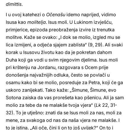
dimittis
.
I u ovoj katehezi o
Očenašu
idemo naprijed, vidimo
Isusa kao
molitelja
. Isus moli. U Lukinom izvješću,
primjerice, epizoda preobraženja izvire iz trenutka
molitve. Kaže se ovako: „I dok se molio, izgled mu se
lica izmijeni, a odjeća sjajem zablista“ (9, 29). Ali svaki
korak u Isusovu životu kao da je pokretan dahom
Duha koji ga vodi u svim njegovim djelima. Isus moli
pri krštenju na Jordanu, razgovara s Ocem prije
donošenja najvažnijih odluka, često se povlači u
osamu kako bi se molio, posreduje za Petra, koji će ga
uskoro zanijekati. Tako kaže: „Šimune, Šimune, evo
Sotona zaiska da vas prorešeta kao pšenicu. Ali ja sam
molio za tebe da ne malakše tvoja vjera“ (
Lk
22, 31-
32). To je utješno: znati da se Isus moli za nas, moli za
mene, za svakoga od nas da naša vjera ne malakše. I
to je istina. „Ali oče, čini li on to još uvijek?“ On to i