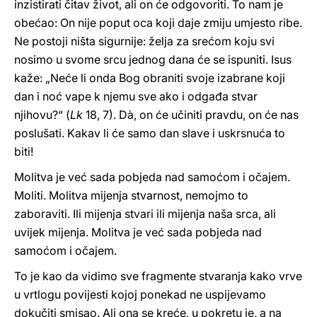
inzistirati čitav život, ali on će odgovoriti. To nam je
obećao: On nije poput oca koji daje zmiju umjesto ribe.
Ne postoji ništa sigurnije: želja za srećom koju svi
nosimo u svome srcu jednog dana će se ispuniti. Isus
kaže: „Neće li onda Bog obraniti svoje izabrane koji
dan i noć vape k njemu sve ako i odgađa stvar
njihovu?“ (
Lk
18, 7). Dà, on će učiniti pravdu, on će nas
poslušati. Kakav li će samo dan slave i uskrsnuća to
biti!
Molitva je već sada pobjeda nad samoćom i očajem.
Moliti. Molitva mijenja stvarnost, nemojmo to
zaboraviti. Ili mijenja stvari ili mijenja naša srca, ali
uvijek mijenja. Molitva je već sada pobjeda nad
samoćom i očajem.
To je kao da vidimo sve fragmente stvaranja kako vrve
u vrtlogu povijesti kojoj ponekad ne uspijevamo
dokučiti smisao. Ali ona se kreće, u pokretu je, a na