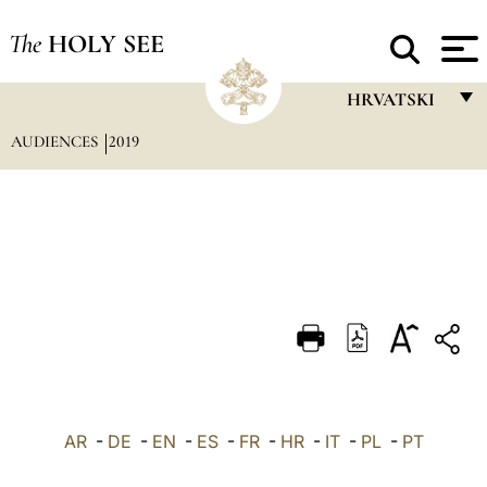
The
HOLY SEE
HRVATSKI
AUDIENCES
2019
FRANÇAIS
ENGLISH
ITALIANO
PORTUGUÊS
ESPAÑOL
DEUTSCH
POLSKI
العربيّة
AR
-
DE
-
EN
-
ES
-
FR
-
HR
-
IT
-
PL
-
PT
中文