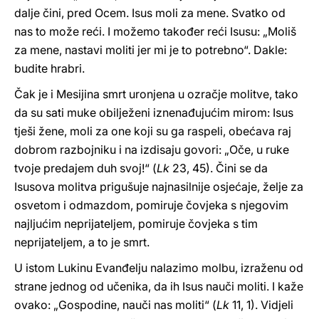
dalje čini, pred Ocem. Isus moli za mene. Svatko od
nas to može reći. I možemo također reći Isusu: „Moliš
za mene, nastavi moliti jer mi je to potrebno“. Dakle:
budite hrabri.
Čak je i Mesijina smrt uronjena u ozračje molitve, tako
da su sati muke obilježeni iznenađujućim mirom: Isus
tješi žene, moli za one koji su ga raspeli, obećava raj
dobrom razbojniku i na izdisaju govori: „Oče, u ruke
tvoje predajem duh svoj!“ (
Lk
23, 45). Čini se da
Isusova molitva prigušuje najnasilnije osjećaje, želje za
osvetom i odmazdom, pomiruje čovjeka s njegovim
najljućim neprijateljem, pomiruje čovjeka s tim
neprijateljem, a to je smrt.
U istom Lukinu Evanđelju nalazimo molbu, izraženu od
strane jednog od učenika, da ih Isus nauči moliti. I kaže
ovako: „Gospodine, nauči nas moliti“ (
Lk
11, 1). Vidjeli