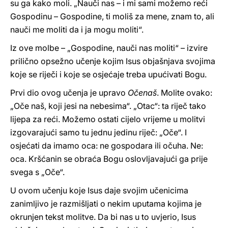
su ga kako moli. „Nauči nas – i mi sami možemo reći
Gospodinu – Gospodine, ti moliš za mene, znam to, ali
nauči me moliti da i ja mogu moliti“.
Iz ove molbe – „Gospodine, nauči nas moliti“ – izvire
prilično opsežno učenje kojim Isus objašnjava svojima
koje se riječi i koje se osjećaje treba upućivati Bogu.
Prvi dio ovog učenja je upravo
Očenaš
. Molite ovako:
„Oče naš, koji jesi na nebesima“. „Otac“: ta riječ tako
lijepa za reći. Možemo ostati cijelo vrijeme u molitvi
izgovarajući samo tu jednu jedinu riječ: „Oče“. I
osjećati da imamo oca: ne gospodara ili očuha. Ne:
oca. Kršćanin se obraća Bogu oslovljavajući ga prije
svega s „Oče“.
U ovom učenju koje Isus daje svojim učenicima
zanimljivo je razmišljati o nekim uputama kojima je
okrunjen tekst molitve. Da bi nas u to uvjerio, Isus