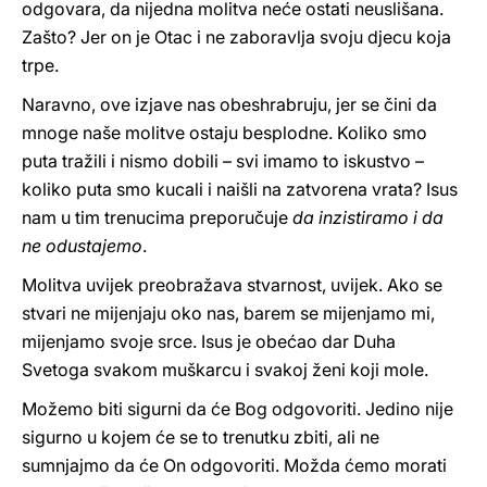
odgovara, da nijedna molitva neće ostati neuslišana.
Zašto? Jer on je Otac i ne zaboravlja svoju djecu koja
trpe.
Naravno, ove izjave nas obeshrabruju, jer se čini da
mnoge naše molitve ostaju besplodne. Koliko smo
puta tražili i nismo dobili – svi imamo to iskustvo –
koliko puta smo kucali i naišli na zatvorena vrata? Isus
nam u tim trenucima preporučuje
da inzistiramo i da
ne odustajemo
.
Molitva uvijek preobražava stvarnost, uvijek. Ako se
stvari ne mijenjaju oko nas, barem se mijenjamo mi,
mijenjamo svoje srce. Isus je obećao dar Duha
Svetoga svakom muškarcu i svakoj ženi koji mole.
Možemo biti sigurni da će Bog odgovoriti. Jedino nije
sigurno u kojem će se to trenutku zbiti, ali ne
sumnjajmo da će On odgovoriti. Možda ćemo morati