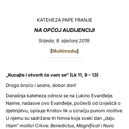
LATINE
KATEHEZA PAPE FRANJE
NA OPĆOJ AUDIJENCIJI
Srijeda, 9. siječanj 2019.
[
Multimedia
]
„Kucajte i otvorit će vam se“ (Lk 11, 9 – 13)
Draga braćo i sestre, dobar dan!
Današnja kateheza odnosi se na Lukino Evanđelje.
Naime, nadasve ovo Evanđelje, počevši od izvješćâ o
djetinjstvu, opisuje Kristov lik u ozračju punom molitve.
U njemu su sadržana tri himna koja svaki dan „daju
ritam“ molitvi Crkve:
Benedictus
,
Magnificat
i
Nunc