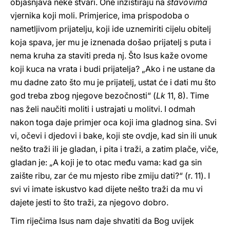
objašnjava neke stvari. One inzistiraju na
stavovima
vjernika koji moli. Primjerice, ima prispodoba o
nametljivom prijatelju, koji ide uznemiriti cijelu obitelj
koja spava, jer mu je iznenada došao prijatelj s puta i
nema kruha za staviti preda nj. Što Isus kaže ovome
koji kuca na vrata i budi prijatelja? „Ako i ne ustane da
mu dadne zato što mu je prijatelj, ustat će i dati mu što
god treba zbog njegove bezočnosti“ (
Lk
11, 8). Time
nas želi naučiti moliti i ustrajati u molitvi. I odmah
nakon toga daje primjer oca koji ima gladnog sina. Svi
vi, očevi i djedovi i bake, koji ste ovdje, kad sin ili unuk
nešto traži ili je gladan, i pita i traži, a zatim plače, viče,
gladan je: „A koji je to otac među vama: kad ga sin
zaište ribu, zar će mu mjesto ribe zmiju dati?“ (r. 11). I
svi vi imate iskustvo kad dijete nešto traži da mu vi
dajete jesti to što traži, za njegovo dobro.
Tim riječima Isus nam daje shvatiti da Bog uvijek