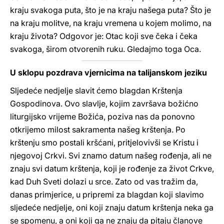
kraju svakoga puta, što je na kraju našega puta? Što je
na kraju molitve, na kraju vremena u kojem molimo, na
kraju života? Odgovor je: Otac koji sve čeka i čeka
svakoga, širom otvorenih ruku. Gledajmo toga Oca.
U sklopu pozdrava vjernicima na talijanskom jeziku
Sljedeće nedjelje slavit ćemo blagdan Krštenja
Gospodinova. Ovo slavlje, kojim završava božićno
liturgijsko vrijeme Božića, poziva nas da ponovno
otkrijemo milost sakramenta našeg krštenja. Po
krštenju smo postali kršćani, pritjelovivši se Kristu i
njegovoj Crkvi. Svi znamo datum našeg rođenja, ali ne
znaju svi datum krštenja, koji je rođenje za život Crkve,
kad Duh Sveti dolazi u srce. Zato od vas tražim da,
danas primjerice, u pripremi za blagdan koji slavimo
sljedeće nedjelje, oni koji znaju datum krštenja neka ga
se spomenu, a oni koji ga ne znaju da pitaju članove