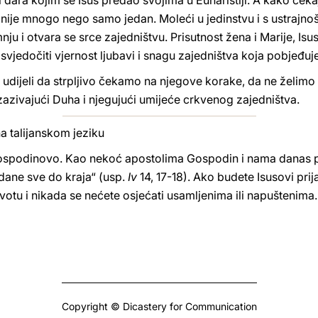
ci dara kojim se Isus predao svojima u Euharistiji. A kako ček
h nije mnogo nego samo jedan. Moleći u jedinstvu i s ustrajn
u i otvara se srce zajedništvu. Prisutnost žena i Marije, Isu
svjedočiti vjernost ljubavi i snagu zajedništva koja pobjeđuje
dijeli da strpljivo čekamo na njegove korake, da ne želimo m
zazivajući Duha i njegujući umijeće crkvenog zajedništva.
a talijanskom jeziku
ospodinovo. Kao nekoć apostolima Gospodin i nama danas po
 dane sve do kraja“ (usp.
Iv
14, 17-18). Ako budete Isusovi prij
otu i nikada se nećete osjećati usamljenima ili napuštenima.
Copyright © Dicastery for Communication