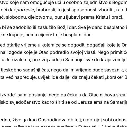
stvo koje nam omogućuje ući u osobno zajedništvo s Bogom i
teći dar
parresie
, hrabrosti, to jest sposobnosti zboriti „kao 
eč, slobodnu, djelotvornu, punu ljubavi prema Kristu i braći.
 bi se zadobilo ili zaslužilo Božji dar. Sve je dano besplatno
 ne kupuje, nema cijenu: to je besplatni dar.
ed otkrije vrijeme u kojem će se dogoditi događaji koje je O
ena i zgode koje je Otac podredio svojoj vlasti. Nego primit 
i u Jeruzalemu, po svoj Judeji i Samariji i sve do kraja zemlje“
 tjeskobno sadašnji čas, nego da im vrijeme bude saveznik, d
nuta već napreduje, uvijek ide dalje; da znaju čekati „korake
oizvode“ sami poslanje, nego da čekaju da Otac njihova src
ijsko svjedočanstvo kadro širiti se od Jeruzalema na Samariju 
jedno, žive ga kao Gospodinova obitelj, u gornjoj sobi odnos