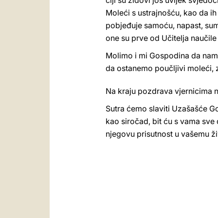
čiji su zidovi još uvijek svjedo
Moleći s ustrajnošću, kao da i
pobjeđuje samoću, napast, sumnj
one su prve od Učitelja naučile 
Molimo i mi Gospodina da nam u
da ostanemo poučljivi moleći, 
Na kraju pozdrava vjernicima n
Sutra ćemo slaviti Uzašašće G
kao siročad, bit ću s vama sve
njegovu prisutnost u vašemu živ