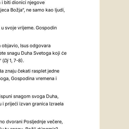
 biti dionici njegove
djeca Božja“, ne samo kao ljudi,
 i u svoje vrijeme. Gospodin
n objavio, Isus odgovara
ćete snagu Duha Svetoga koji će
 (
Dj
1, 7-8).
a znaju čekati rasplet jedne
“ Boga, Gospodina vremena i
a ispuni snagom svoga Duha,
i prijeći izvan granica Izraela
no dvorani Posljednje večere,