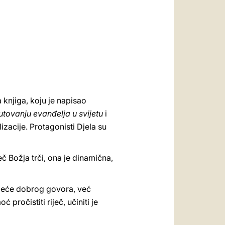
العربيّة
中文
LATINE
 knjiga, koju je napisao
utovanju evanđelja u svijetu
i
acije. Protagonisti Djela su
eč Božja trči, ona je dinamična,
mijeće dobrog govora, već
pročistiti riječ, učiniti je