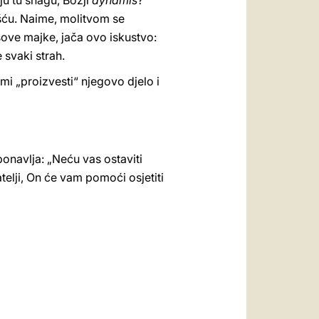
aju tu snagu, Božji
dýnamis
?
ošću. Naime, molitvom se
sove majke, jača ovo iskustvo:
 svaki strah.
i „proizvesti“ njegovo djelo i
navlja: „Neću vas ostaviti
atelji, On će vam pomoći osjetiti