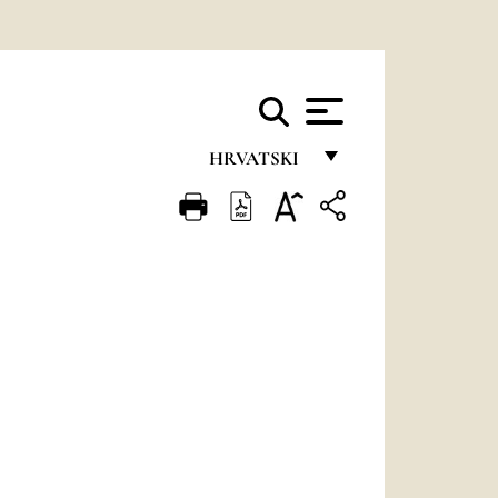
HRVATSKI
FRANÇAIS
ENGLISH
ITALIANO
PORTUGUÊS
ESPAÑOL
DEUTSCH
POLSKI