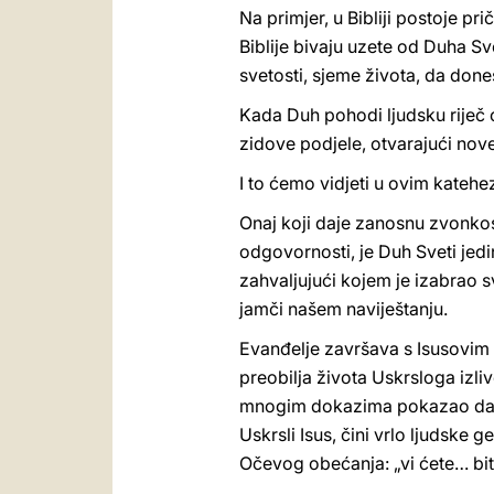
Na primjer, u Bibliji postoje prič
Biblije bivaju uzete od Duha S
svetosti, sjeme života, da done
Kada Duh pohodi ljudsku riječ o
zidove podjele, otvarajući nove
I to ćemo vidjeti u ovim katehe
Onaj koji daje zanosnu zvonkost 
odgovornosti, je Duh Sveti jed
zahvaljujući kojem je izabrao sv
jamči našem naviještanju.
Evanđelje završava s Isusovim 
preobilja života Uskrsloga izl
mnogim dokazima pokazao da je
Uskrsli Isus, čini vrlo ljudske 
Očevog obećanja: „vi ćete… bit