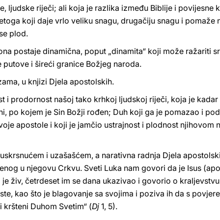
e, ljudske riječi; ali koja je razlika između Biblije i povijesne k
vetoga koji daje vrlo veliku snagu, drugačiju snagu i pomaže 
se plod.
na postaje dinamična, poput „dinamita“ koji može ražariti src
 putove i šireći granice Božjeg naroda.
zama, u knjizi Djela apostolskih.
i prodornost našoj tako krhkoj ljudskoj riječi, koja je kadar č
ini, po kojem je Sin Božji rođen; Duh koji ga je pomazao i po
oje apostole i koji je jamčio ustrajnost i plodnost njihovom n
uskrsnućem i uzašašćem, a narativna radnja Djela apostolski
ivenog u njegovu Crkvu. Sveti Luka nam govori da je Isus (ap
 živ, četrdeset im se dana ukazivao i govorio o kraljevstv
geste, kao što je blagovanje sa svojima i poziva ih da s povje
i kršteni Duhom Svetim“ (
Dj
1, 5).