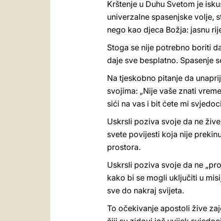
Krštenje u Duhu Svetom je isku
univerzalne spasenjske volje, s
nego kao djeca Božja: jasnu rij
Stoga se nije potrebno boriti da
daje sve besplatno. Spasenje se
Na tjeskobno pitanje da unaprij
svojima: „Nije vaše znati vrem
sići na vas i bit ćete mi svjedoc
Uskrsli poziva svoje da ne žive
svete povijesti koja nije preki
prostora.
Uskrsli poziva svoje da ne „pr
kako bi se mogli uključiti u mis
sve do nakraj svijeta.
To očekivanje apostoli žive za