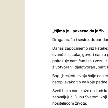
„Njima je...pokazao da je živ.
Draga braćo i sestre, dobar da
Danas započinjemo niz kateheza 
evanđelist Luka, govori nam o
pokazuje nam čudesnu vezu izme
životvoran i djelotvoran „par“: 
Bog „besjedu svoju šalje na zeml
natopi svako tlo na koje padne.
Sveti Luka nam kaže da ljudska 
zahvaljujući Duhu Svetom, koji 
nositeljicom života.