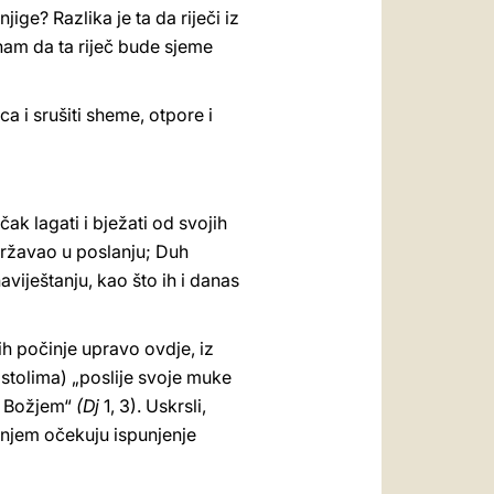
njige? Razlika je ta da riječi iz
nam da ta riječ bude sjeme
a i srušiti sheme, otpore i
ak lagati i bježati od svojih
državao u poslanju; Duh
aviještanju, kao što ih i danas
h počinje upravo ovdje, iz
ostolima) „poslije svoje muke
u Božjem“
(Dj
1, 3). Uskrsli,
renjem očekuju ispunjenje