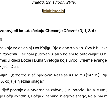
Srijeda, 29. svibanj 2019.
[
Multimedia
]
..zapovjedi im...da čekaju Obećanje Očevo“ (Dj 1, 3.4)
n!
koje se oslanjaju na Knjigu Djela apostolskih. Ova biblijska
putovanju
– jednom putovanju: ali o kojem to putovanju? O
p
đu Riječi Božje i Duha Svetoga koja uvodi vrijeme evangeliz
Riječ i Duh.
ju“ i „brzo trči riječ njegova“, kaže se u Psalmu (147, 15). Rij
 A koja je njezina snaga?
riječ postaje djelotvorna ne zahvaljujući retorici, koja je u
je Božji
dýnamis
, Božja dinamika, njegova snaga, koja ima moć 