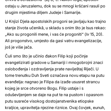
ostaju u Jeruzalemu, dok su se mnogi kršćani rasuli po
drugim mjestima diljem Judeje i Samarije.
U Knjizi Djela apostolskih progoni se javljaju kao trajno
stanje života učenikâ, u skladu s onim što je Isus rekao:
„Ako su progonili mene, i vas će progoniti“ (
Iv
15, 20).
Ali progonstvo, umjesto da gasi vatru evangelizacije,
još je više jača.
Čuli smo što je učinio đakon Filip koji počinje
evangelizirati gradove u Samariji i mnogobrojni znaci
oslobođenja i ozdravljenja prate naviještaj Riječi. U
tome trenutku Duh Sveti označava novu etapu na putu
evanđelja: nagnao je Filipa da izađe ususret strancu
kojeg je srce otvoreno Bogu. Filip ustaje i s
oduševljenjem se daje na put te na pustom i opasnom
putu susreće visokog dostojanstvenika etiopske
kraljice, upravitelja njezine riznice. Ovaj čovjek, eunuh,