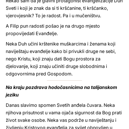
Rekao sam da je glavni protagonist evangelizacije Duh
Sveti i koji je znak da si ti kršćanine, ti kršćanko,
vjerovjesnik? To je radost. Pa i u mučeništvu.
A Filip pun radosti pošao je na drugo mjesto
propovijedati Evanđelje.
Neka Duh učini krštenike muškarcima i ženama koji
naviještaju evanđelje kako bi privukli druge ne sebi,
nego Kristu, koji znaju dati Bogu prostora za
djelovanje, koji znaju učiniti druge slobodnima i
odgovornima pred Gospodom.
Na kraju pozdrava hodočasnicima na talijanskom
jeziku
Danas slavimo spomen Svetih anđela čuvara. Neka
njihova prisutnost u vama ojača sigurnost da Bog prati
život svake osobe. Neka vas podrže u naviještanju i
življenju Kristovog evanđelja za svijet obnovljen u