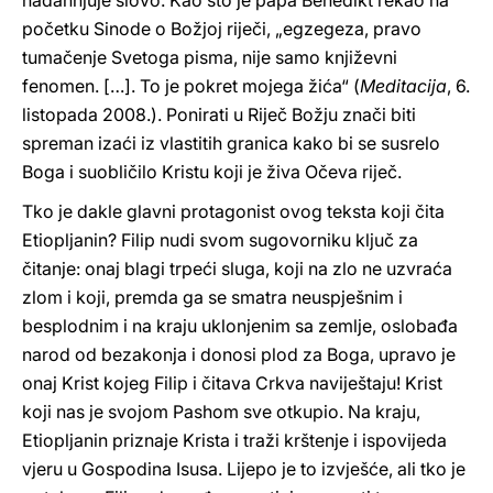
nadahnjuje slovo. Kao što je papa Benedikt rekao na
početku Sinode o Božjoj riječi, „egzegeza, pravo
tumačenje Svetoga pisma, nije samo književni
fenomen. […]. To je pokret mojega žića“ (
Meditacija
, 6.
listopada 2008.). Ponirati u Riječ Božju znači biti
spreman izaći iz vlastitih granica kako bi se susrelo
Boga i suobličilo Kristu koji je živa Očeva riječ.
Tko je dakle glavni protagonist ovog teksta koji čita
Etiopljanin? Filip nudi svom sugovorniku ključ za
čitanje: onaj blagi trpeći sluga, koji na zlo ne uzvraća
zlom i koji, premda ga se smatra neuspješnim i
besplodnim i na kraju uklonjenim sa zemlje, oslobađa
narod od bezakonja i donosi plod za Boga, upravo je
onaj Krist kojeg Filip i čitava Crkva naviještaju! Krist
koji nas je svojom Pashom sve otkupio. Na kraju,
Etiopljanin priznaje Krista i traži krštenje i ispovijeda
vjeru u Gospodina Isusa. Lijepo je to izvješće, ali tko je