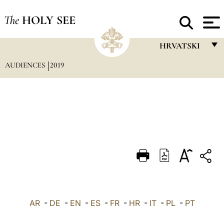
The
HOLY SEE
HRVATSKI
AUDIENCES
2019
FRANÇAIS
ENGLISH
ITALIANO
PORTUGUÊS
ESPAÑOL
DEUTSCH
POLSKI
العربيّة
AR
-
DE
-
EN
-
ES
-
FR
-
HR
-
IT
-
PL
-
PT
中文