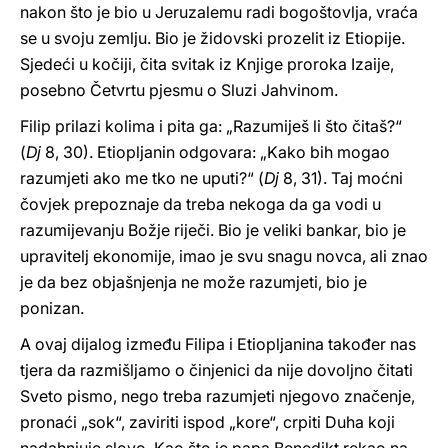
nakon što je bio u Jeruzalemu radi bogoštovlja, vraća
se u svoju zemlju. Bio je židovski prozelit iz Etiopije.
Sjedeći u kočiji, čita svitak iz Knjige proroka Izaije,
posebno Četvrtu pjesmu o Sluzi Jahvinom.
Filip prilazi kolima i pita ga: „Razumiješ li što čitaš?“
(
Dj
8, 30). Etiopljanin odgovara: „Kako bih mogao
razumjeti ako me tko ne uputi?“ (
Dj
8, 31). Taj moćni
čovjek prepoznaje da treba nekoga da ga vodi u
razumijevanju Božje riječi. Bio je veliki bankar, bio je
upravitelj ekonomije, imao je svu snagu novca, ali znao
je da bez objašnjenja ne može razumjeti, bio je
ponizan.
A ovaj dijalog između Filipa i Etiopljanina također nas
tjera da razmišljamo o činjenici da nije dovoljno čitati
Sveto pismo, nego treba razumjeti njegovo značenje,
pronaći „sok“, zaviriti ispod „kore“, crpiti Duha koji