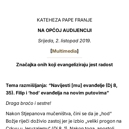
LATINE
KATEHEZA PAPE FRANJE
NA OPĆOJ AUDIJENCIJI
Srijeda, 2. listopad 2019.
[
Multimedia
]
Značajka onih koji evangeliziraju jest radost
Tema razmišljanja:
“
Navijesti [mu] evanđelje (Dj 8,
35). Filip i ‘hod’ evanđelja na novim putovima”
Draga braćo i sestre!
Nakon Stjepanova mučeništva, čini se da je „hod“
Božje riječi doživio zastoj jer je izbio „veliki progon na
Crkvu u Jeruzalemu“ (
Dj
8, 1). Nakon toga, apostoli