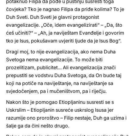
potaknuo Filipa da pođe u pustinju susresti toga
čovjeka? Tko je nagnao Filipa da priđe kolima? To je
Duh Sveti. Duh Sveti je glavni protagonist
evangelizacije. „Oče, idem evangelizirati“ – „Da, što
ćeš učiniti?“ – „Ah, ja naviještam Evanđelje i govorim
tko je Isus, pokušavam uvjeriti ljude da je Isus Bog“.
Dragi moj, to nije evangelizacija, ako nema Duha
Svetoga nema evangelizacije. To može biti
prozelitizam, publicitet… Ali evangelizacija znači
prepustiti se vodstvu Duha Svetoga, da On bude taj
koji na potiče na naviještanje, na naviještanje sa
svjedočenjem, pa i mučeništvom, pa i riječju.
Nakon što je pomogao Etiopljaninu susresti se s
Uskrslim – Etiopljanin susreće uskrslog Isusa jer
razumije ono proroštvo – Filip nestaje, Duh ga uzima i
šalje ga da čini nešto drugo.