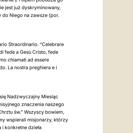
ie jest już dyskryminowany,
ży do Niego na zawsze (por.
onario Straordinario. “Celebrare
di fede a Gesù Cristo, fede
iamo chiamati ad essere
ndo. La nostra preghiera e i
 się Nadzwyczajny Miesiąc
isyjnego znaczenia naszego
 Chrztu św.” Wszyscy bowiem,
my wspierali misjonarzy, którzy
i konkretne dzieła