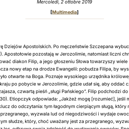
Mercoledì, 2 ottobre 2019
[
Multimedia
]
urę Dziejów Apostolskich. Po męczeństwie Szczepana wybuc
1). Apostołowie pozostają w Jerozolimie, natomiast liczni chr
ować diakon Filip, a jego głoszeniu Słowa towarzyszy wiele
za nowy etap na drodze Ewangelii: pobudza Filipa, by wys
ło otwarte na Boga. Poznaje wysokiego urzędnika królowej E
raju po pobycie w Jerozolimie, gdzie udał się, aby oddać 
ajasza, czwartą pieśń „sługi Pańskiego”. Filip podchodzi do
30). Etiopczyk odpowiada: „Jakżeż mogę [rozumieć], jeśli mi
lucz do odczytania: tym łagodnym cierpiącym sługą, który 
a przegranego, wyzwala lud od niegodziwości i wydaje owoc 
cym słudze, który, choć uważany jest za przegranego, wyzwa
z los, odkrywa swoją zdolność do wydawania owoców. Spot