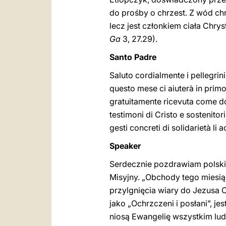
do prośby o chrzest. Z wód chr
lecz jest członkiem ciała Chry
Ga
3, 27.29).
Santo Padre
Saluto cordialmente i pellegrini 
questo mese ci aiuterà in primo
gratuitamente ricevuta come dono
testimoni di Cristo e sostenitor
gesti concreti di solidarietà l
Speaker
Serdecznie pozdrawiam polskic
Misyjny. „Obchody tego mies
przylgnięcia wiary do Jezusa 
jako „Ochrzczeni i posłani”, j
niosą Ewangelię wszystkim lud