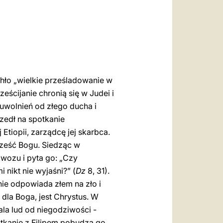
العربيّة
中文
LATINE
hło „wielkie prześladowanie w
ześcijanie chronią się w Judei i
 uwolnień od złego ducha i
zedł na spotkanie
tiopii, zarządcę jej skarbca.
cześć Bogu. Siedząc w
 wozu i pyta go: „Czy
 nikt nie wyjaśni?” (
Dz
8, 31).
nie odpowiada złem na zło i
dla Boga, jest Chrystus. W
la lud od niegodziwości -
kanie z Filipem pobudza go