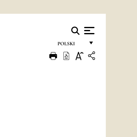
POLSKI
FRANÇAIS
ENGLISH
ITALIANO
PORTUGUÊS
ESPAÑOL
DEUTSCH
POLSKI