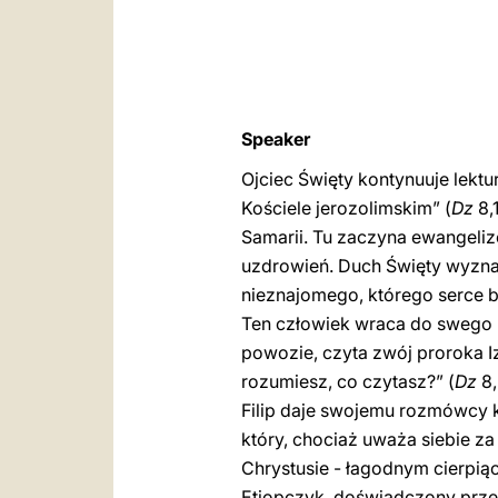
Speaker
Ojciec Święty kontynuuje lekt
Kościele jerozolimskim” (
Dz
8,
Samarii. Tu zaczyna ewangeliz
uzdrowień. Duch Święty wyznac
nieznajomego, którego serce by
Ten człowiek wraca do swego k
powozie, czyta zwój proroka Iz
rozumiesz, co czytasz?” (
Dz
8,
Filip daje swojemu rozmówcy k
który, chociaż uważa siebie z
Chrystusie - łagodnym cierpią
Etiopczyk, doświadczony prze