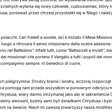
zcielnych wyłania się nowy człowiek, cudzoziemiec, który n
stusa, ponieważ przez chrzest przyoblekł się w Niego i nale
polacchi. Cari fratelli e sorelle, ieri è iniziato il Mese Missi
 luogo a ritrovare il senso missionario della nostra adesione 
 nel Battesimo”. Infatti tutti, come “Battezzati e inviati”, s
i dei missionari che portano il Vangelo a tutti i popoli del mo
i accompagnino sempre. Vi benedico di cuore.
h pielgrzymów. Drodzy bracia i siostry, wczoraj rozpoczął
iąca pomogą nam przede wszystkim w ponownym odkryciu m
Chrystusa, wiary darmo otrzymanej jako dar w sakramencie
esteśmy wezwani, byśmy sami byli świadkami Chrystusa i byś
om na świecie. Niech im zawsze towarzyszy nasza modlitwa 