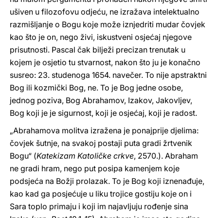
ušiven u filozofovu odjeću, ne izražava intelektualno
razmišljanje o Bogu koje može iznjedriti mudar čovjek
kao što je on, nego živi, iskustveni osjećaj njegove
prisutnosti. Pascal čak bilježi precizan trenutak u
kojem je osjetio tu stvarnost, nakon što ju je konačno
susreo: 23. studenoga 1654. navečer. To nije apstraktni
Bog ili kozmički Bog, ne. To je Bog jedne osobe,
jednog poziva, Bog Abrahamov, Izakov, Jakovljev,
Bog koji je je sigurnost, koji je osjećaj, koji je radost.
„Abrahamova molitva izražena je ponajprije djelima:
čovjek šutnje, na svakoj postaji puta gradi žrtvenik
Bogu“ (
Katekizam Katoličke crkve
, 2570.). Abraham
ne gradi hram, nego put posipa kamenjem koje
podsjeća na Božji prolazak. To je Bog koji iznenađuje,
kao kad ga posjećuje u liku trojice gostiju koje on i
Sara toplo primaju i koji im najavljuju rođenje sina