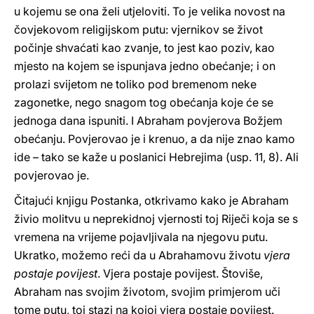
u kojemu se ona želi utjeloviti. To je velika novost na
čovjekovom religijskom putu: vjernikov se život
počinje shvaćati kao zvanje, to jest kao poziv, kao
mjesto na kojem se ispunjava jedno obećanje; i on
prolazi svijetom ne toliko pod bremenom neke
zagonetke, nego snagom tog obećanja koje će se
jednoga dana ispuniti. I Abraham povjerova Božjem
obećanju. Povjerovao je i krenuo, a da nije znao kamo
ide – tako se kaže u poslanici Hebrejima (usp. 11, 8). Ali
povjerovao je.
Čitajući knjigu Postanka, otkrivamo kako je Abraham
živio molitvu u neprekidnoj vjernosti toj Riječi koja se s
vremena na vrijeme pojavljivala na njegovu putu.
Ukratko, možemo reći da u Abrahamovu životu
vjera
postaje povijest
. Vjera postaje povijest. Štoviše,
Abraham nas svojim životom, svojim primjerom uči
tome putu, toj stazi na kojoj vjera postaje povijest.