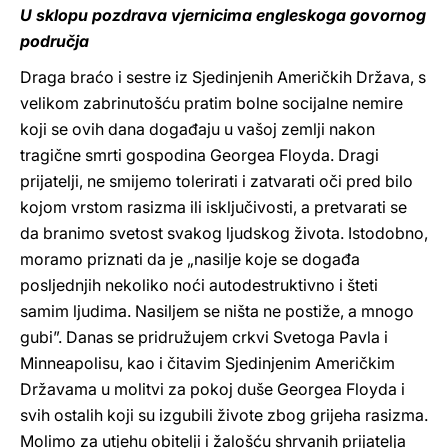
U sklopu pozdrava vjernicima engleskoga govornog
područja
Draga braćo i sestre iz Sjedinjenih Američkih Država, s
velikom zabrinutošću pratim bolne socijalne nemire
koji se ovih dana događaju u vašoj zemlji nakon
tragične smrti gospodina Georgea Floyda. Dragi
prijatelji, ne smijemo tolerirati i zatvarati oči pred bilo
kojom vrstom rasizma ili isključivosti, a pretvarati se
da branimo svetost svakog ljudskog života. Istodobno,
moramo priznati da je „nasilje koje se događa
posljednjih nekoliko noći autodestruktivno i šteti
samim ljudima. Nasiljem se ništa ne postiže, a mnogo
gubi”. Danas se pridružujem crkvi Svetoga Pavla i
Minneapolisu, kao i čitavim Sjedinjenim Američkim
Državama u molitvi za pokoj duše Georgea Floyda i
svih ostalih koji su izgubili živote zbog grijeha rasizma.
Molimo za utjehu obitelji i žalošću shrvanih prijatelja