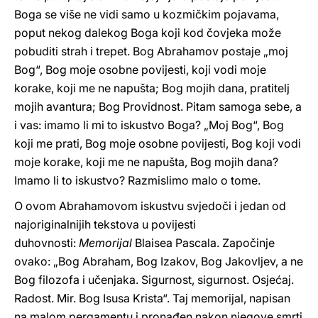
Boga se više ne vidi samo u kozmičkim pojavama,
poput nekog dalekog Boga koji kod čovjeka može
pobuditi strah i trepet. Bog Abrahamov postaje „moj
Bog“, Bog moje osobne povijesti, koji vodi moje
korake, koji me ne napušta; Bog mojih dana, pratitelj
mojih avantura; Bog Providnost. Pitam samoga sebe, a
i vas: imamo li mi to iskustvo Boga? „Moj Bog“, Bog
koji me prati, Bog moje osobne povijesti, Bog koji vodi
moje korake, koji me ne napušta, Bog mojih dana?
Imamo li to iskustvo? Razmislimo malo o tome.
O ovom Abrahamovom iskustvu svjedoči i jedan od
najoriginalnijih tekstova u povijesti
duhovnosti:
Memorijal
Blaisea Pascala. Započinje
ovako: „Bog Abraham, Bog Izakov, Bog Jakovljev, a ne
Bog filozofa i učenjaka. Sigurnost, sigurnost. Osjećaj.
Radost. Mir. Bog Isusa Krista“. Taj memorijal, napisan
na malom pergamentu i pronađen nakon njegove smrti