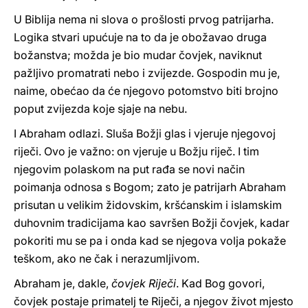
U Biblija nema ni slova o prošlosti prvog patrijarha.
Logika stvari upućuje na to da je obožavao druga
božanstva; možda je bio mudar čovjek, naviknut
pažljivo promatrati nebo i zvijezde. Gospodin mu je,
naime, obećao da će njegovo potomstvo biti brojno
poput zvijezda koje sjaje na nebu.
I Abraham odlazi. Sluša Božji glas i vjeruje njegovoj
riječi. Ovo je važno: on vjeruje u Božju riječ. I tim
njegovim polaskom na put rađa se novi način
poimanja odnosa s Bogom; zato je patrijarh Abraham
prisutan u velikim židovskim, kršćanskim i islamskim
duhovnim tradicijama kao savršen Božji čovjek, kadar
pokoriti mu se pa i onda kad se njegova volja pokaže
teškom, ako ne čak i nerazumljivom.
Abraham je, dakle,
čovjek Riječi
. Kad Bog govori,
čovjek postaje primatelj te Riječi, a njegov život mjesto