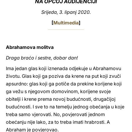
NA OPĆOJ AUDIJENCIJI
LATINE
Srijeda, 3. lipanj 2020.
[
Multimedia
]
Abrahamova molitva
Draga braćo i sestre, dobar dan!
Ima jedan glas koji iznenada odjekuje u Abrahamovu
životu. Glas koji ga poziva da krene na put koji zvuči
apsurdno: glas koji ga potiče da prekine korijene koji
ga vežu s njegovom domovinom, korijene svoje
obitelji i krene prema novoj budućnosti, drugačijoj
budućnosti. I sve to na temelju jednog obećanja u koje
treba samo vjerovati. No, povjerovati jednom
obećanju nije lako, za to treba imati hrabrosti. A
Abraham je povjerovao.