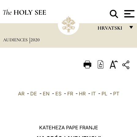
The
HOLY SEE
HRVATSKI
AUDIENCES
2020
FRANÇAIS
ENGLISH
ITALIANO
PORTUGUÊS
ESPAÑOL
AR
-
DE
-
EN
-
ES
-
FR
-
HR
-
IT
-
PL
-
PT
DEUTSCH
POLSKI
العربيّة
KATEHEZA PAPE FRANJE
中文