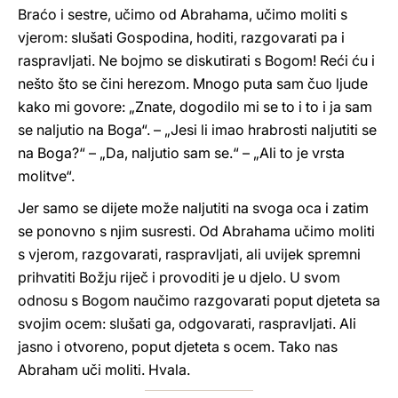
Braćo i sestre, učimo od Abrahama, učimo moliti s
vjerom: slušati Gospodina, hoditi, razgovarati pa i
raspravljati. Ne bojmo se diskutirati s Bogom! Reći ću i
nešto što se čini herezom. Mnogo puta sam čuo ljude
kako mi govore: „Znate, dogodilo mi se to i to i ja sam
se naljutio na Boga“. – „Jesi li imao hrabrosti naljutiti se
na Boga?“ – „Da, naljutio sam se.“ – „Ali to je vrsta
molitve“.
Jer samo se dijete može naljutiti na svoga oca i zatim
se ponovno s njim susresti. Od Abrahama učimo moliti
s vjerom, razgovarati, raspravljati, ali uvijek spremni
prihvatiti Božju riječ i provoditi je u djelo. U svom
odnosu s Bogom naučimo razgovarati poput djeteta sa
svojim ocem: slušati ga, odgovarati, raspravljati. Ali
jasno i otvoreno, poput djeteta s ocem. Tako nas
Abraham uči moliti. Hvala.