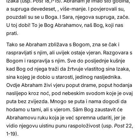
Izaka (usp.
Post
18,1-15). Abraham je imao sto godina,
a supruga devedeset, , više-manje. I povjerovali su,
pouzdali su se u Boga. I Sara, njegova supruga, zače.
U toj dobi! To je Bog Abrahamov, naš Bog, koji nas
prati.
Tako se Abraham zbližava s Bogom, zna se čak i
raspravljati s njim, ali uvijek ostaje vjeran. Razgovara s
Bogom i raspravlja s njim. Sve do posljednje kušnje
kad Bog od njega traži da žrtvuje vlastitog sina Izaka,
sina kojeg je dobio u starosti, jedinog nasljednika.
Ovdje Abraham živi vjeru poput drame, poput hodanja
naslijepo kroz noć, pod nebeskim svodom koje je ovaj
puta bez zvijezda. Mnogo se puta i nama dogodi da
hodamo u tami, ali s vjerom. Sâm Bog zaustavit će
Abrahamovu ruku koja je već spremna udariti, jer je
vidio njegovu uistinu punu raspoloživost (usp.
Post
22,
1-19).