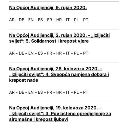
Na Općoj Audijenciji, 9. rujan 2020.
-
-
-
-
-
-
-
-
AR
DE
EN
ES
FR
HR
IT
PL
PT
Na Općoj Audijenciji, 2. rujan 2020. - „Izliječiti
svijet“: 5. Solidarnost i krepost vjere
-
-
-
-
-
-
-
-
AR
DE
EN
ES
FR
HR
IT
PL
PT
Na Općoj Audijenciji, 26. kolovoza 2020. -
„Izliječiti svijet“: 4. Sveopća namjena dobara i
krepost nade
-
-
-
-
-
-
-
-
AR
DE
EN
ES
FR
HR
IT
PL
PT
Na Općoj Audijenciji, 19. kolovoza 2020. -
„Izliječiti svijet“: 3. Povlašteno opredjeljenje za
siromašne i krepost ljubavi