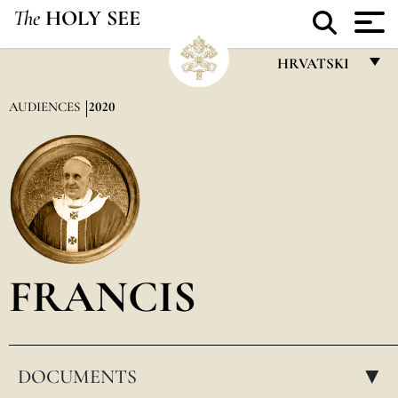
The
HOLY SEE
HRVATSKI
FRANÇAIS
AUDIENCES
2020
ENGLISH
ITALIANO
PORTUGUÊS
ESPAÑOL
DEUTSCH
FRANCIS
POLSKI
العربيّة
DOCUMENTS
中文
▸