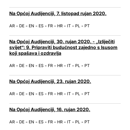
Na Općoj Audijenciji, 7. listopad rujan 2020.
-
-
-
-
-
-
-
-
AR
DE
EN
ES
FR
HR
IT
PL
PT
Na Općoj Audijenciji, 30. rujan 2020. - „Izliječiti
svijet“: 9. Pripraviti budućnost zajedno s Isusom
koji spašava i ozdravlja
-
-
-
-
-
-
-
-
AR
DE
EN
ES
FR
HR
IT
PL
PT
Na Općoj Audijenciji, 23. rujan 2020.
-
-
-
-
-
-
-
-
AR
DE
EN
ES
FR
HR
IT
PL
PT
Na Općoj Audijenciji, 16. rujan 2020.
-
-
-
-
-
-
-
-
AR
DE
EN
ES
FR
HR
IT
PL
PT