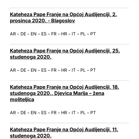
Kateheza Pape Franje na Općoj Audijenciji, 2.
prosinca 2020. - Blagoslov
-
-
-
-
-
-
-
-
AR
DE
EN
ES
FR
HR
IT
PL
PT
Kateheza Pape Franje na Općoj Audijenciji, 25.
studenoga 2020.
-
-
-
-
-
-
-
-
AR
DE
EN
ES
FR
HR
IT
PL
PT
Kateheza Pape Franje na Općoj Audijenciji, 18.
studenoga 2020., Djevica Marija – žena
moliteljica
-
-
-
-
-
-
-
-
AR
DE
EN
ES
FR
HR
IT
PL
PT
Kateheza Pape Franje na Općoj Audijenciji, 11.
studenoga 2020.