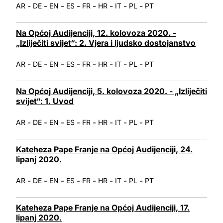
-
-
-
-
-
-
-
-
AR
DE
EN
ES
FR
HR
IT
PL
PT
Na Općoj Audijenciji, 12. kolovoza 2020. -
„Izliječiti svijet“: 2. Vjera i ljudsko dostojanstvo
-
-
-
-
-
-
-
-
AR
DE
EN
ES
FR
HR
IT
PL
PT
Na Općoj Audijenciji, 5. kolovoza 2020. - „Izliječiti
svijet“: 1. Uvod
-
-
-
-
-
-
-
-
AR
DE
EN
ES
FR
HR
IT
PL
PT
Kateheza Pape Franje na Općoj Audijenciji, 24.
lipanj 2020.
-
-
-
-
-
-
-
-
AR
DE
EN
ES
FR
HR
IT
PL
PT
Kateheza Pape Franje na Općoj Audijenciji, 17.
lipanj 2020.