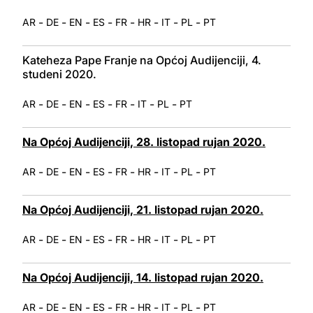
-
-
-
-
-
-
-
-
AR
DE
EN
ES
FR
HR
IT
PL
PT
Kateheza Pape Franje na Općoj Audijenciji, 4.
studeni 2020.
-
-
-
-
-
-
-
AR
DE
EN
ES
FR
IT
PL
PT
Na Općoj Audijenciji, 28. listopad rujan 2020.
-
-
-
-
-
-
-
-
AR
DE
EN
ES
FR
HR
IT
PL
PT
Na Općoj Audijenciji, 21. listopad rujan 2020.
-
-
-
-
-
-
-
-
AR
DE
EN
ES
FR
HR
IT
PL
PT
Na Općoj Audijenciji, 14. listopad rujan 2020.
-
-
-
-
-
-
-
-
AR
DE
EN
ES
FR
HR
IT
PL
PT