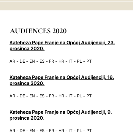
LATINE
AUDIENCES 2020
Kateheza Pape Franje na Općoj Audijenciji, 23.
prosinca 2020.
-
-
-
-
-
-
-
-
AR
DE
EN
ES
FR
HR
IT
PL
PT
Kateheza Pape Franje na Općoj Audijenciji, 16.
prosinca 2020.
-
-
-
-
-
-
-
-
AR
DE
EN
ES
FR
HR
IT
PL
PT
Kateheza Pape Franje na Općoj Audijenciji, 9.
prosinca 2020.
-
-
-
-
-
-
-
-
AR
DE
EN
ES
FR
HR
IT
PL
PT