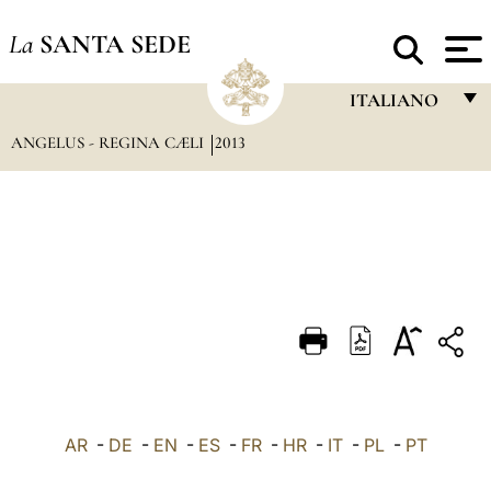
La
SANTA SEDE
ITALIANO
ANGELUS - REGINA CÆLI
2013
FRANÇAIS
ENGLISH
ITALIANO
PORTUGUÊS
ESPAÑOL
DEUTSCH
POLSKI
العربيّة
AR
-
DE
-
EN
-
ES
-
FR
-
HR
-
IT
-
PL
-
PT
中文