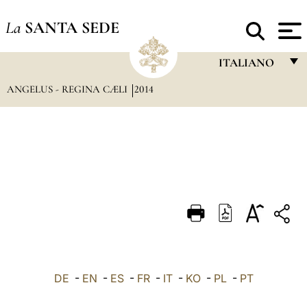
La
SANTA SEDE
ITALIANO
ANGELUS - REGINA CÆLI
2014
FRANÇAIS
ENGLISH
ITALIANO
PORTUGUÊS
ESPAÑOL
DEUTSCH
POLSKI
العربيّة
DE
-
EN
-
ES
-
FR
-
IT
-
KO
-
PL
-
PT
中文