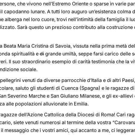
persone, che vivono nell’Estremo Oriente o sparse in varie part
il capodanno lunare. A tutti loro auguro un’esistenza colma di
he alberga nel loro cuore, trovi nell’intimità della famiglia il
lizzato. Sarà questo un prezioso contributo alla costruzione
ata Beata Maria Cristina di Savoia, vissuta nella prima metà d
onda spiritualità e
di
grande umiltà, seppe farsi carico delle 
i. Il suo straordinario esempio di carità testimonia che la v
ndizione sociale.
i pellegrini venuti da diverse parrocchie d’Italia e di altri Paes
ticolare, saluto gli studenti di Cuenca (Spagna) e le ragazze di
 San Severino Marche e San Giuliano Milanese, e gli ex-allievi 
a alle popolazioni alluvionate in Emilia.
ragazze dell’Azione Cattolica della Diocesi di Roma! Cari ra
rio, siete venuti numerosi al termine della vostra “Carovana 
 il messaggio che i vostri amici, qui accanto a me, ci leggera