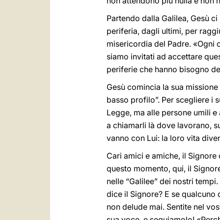
non attendono più nulla e non 
Partendo dalla Galilea, Gesù ci
periferia, dagli ultimi, per rag
misericordia del Padre. «Ogni c
siamo invitati ad accettare que
periferie che hanno bisogno del
Gesù comincia la sua missione 
basso profilo”. Per scegliere i s
Legge, ma alle persone umili
e
a chiamarli là dove lavorano, su
vanno con Lui: la loro vita dive
Cari amici e amiche, il Signore
questo momento, qui, il Signore
nelle “Galilee” dei nostri temp
dice il Signore? E se qualcuno d
non delude mai. Sentite nel vos
sua voce, e seguiamolo! «Perché 