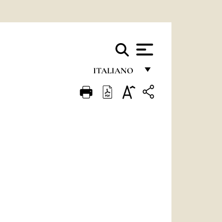
ITALIANO
FRANÇAIS
ENGLISH
ITALIANO
PORTUGUÊS
ESPAÑOL
DEUTSCH
POLSKI