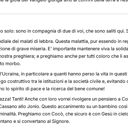
solo: sono in compagnia di due di voi, che sono saliti qui. 
diale dei malati di lebbra. Questa malattia, pur essendo in r
one di grave miseria. E’ importante mantenere viva la solidari
nostra preghiera; e preghiamo anche per tutti coloro che li ass
to morbo.
Ucraina, in particolare a quanti hanno perso la vita in questi g
o costruttivo tra le istituzioni e la società civile e, evitando
o lo spirito di pace e la ricerca del bene comune!
iazza! Tanti! Anche con loro vorrei rivolgere un pensiero a 
a Cassano allo Jonio. Questo accanimento su un bambino cos
riminalità. Preghiamo con Cocò, che sicuro è con Gesù in ciel
entano e si convertano al Signore.