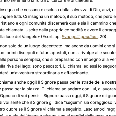
hanno nemmeno la forza di cercare e di chiedere.
 insegna che nessuno è escluso dalla salvezza di Dio, anzi, ch
giungere tutti. Ci insegna un metodo, il suo metodo, che però e
ristiano e ogni comunità discernerà quale sia il cammino che i
sta chiamata. Uscire dalla propria comodità e avere il coraggi
la luce del Vangelo» (Esort. ap.
Evangelii gaudium
, 20).
non solo da un luogo decentrato, ma anche da uomini che si d
uoi primi discepoli e futuri apostoli, non si rivolge alle scuole 
alle persone semplici, che si preparano con impegno alla ve
lla riva del lago: sono pescatori. Li chiama, ed essi lo seguon
nterà un’avventura straordinaria e affascinante.
 chiama anche oggi! Il Signore passa per le strade della nostr
 passa per la piazza. Ci chiama ad andare con Lui, a lavorare
i. Ognuno di voi pensi: il Signore passa oggi, il Signore mi g
i voi sente che il Signore gli dice “seguimi” sia coraggioso, 
tro cuore se il Signore vi chiama a seguirlo. Lasciamoci rag
la gioia del Vangelo giunga sino ai confini della terra e ness