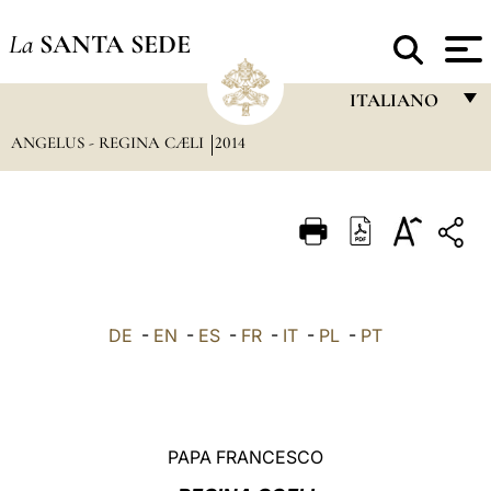
La
SANTA SEDE
ITALIANO
ANGELUS - REGINA CÆLI
2014
FRANÇAIS
ENGLISH
ITALIANO
PORTUGUÊS
ESPAÑOL
DE
-
EN
-
ES
-
FR
-
IT
-
PL
-
PT
DEUTSCH
POLSKI
العربيّة
PAPA FRANCESCO
中文