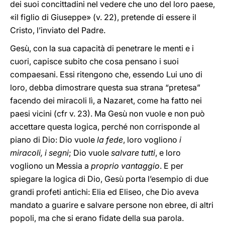
dei suoi concittadini nel vedere che uno del loro paese,
«il figlio di Giuseppe» (v. 22), pretende di essere il
Cristo, l’inviato del Padre.
Gesù, con la sua capacità di penetrare le menti e i
cuori, capisce subito che cosa pensano i suoi
compaesani. Essi ritengono che, essendo Lui uno di
loro, debba dimostrare questa sua strana “pretesa”
facendo dei miracoli lì, a Nazaret, come ha fatto nei
paesi vicini (cfr v. 23). Ma Gesù non vuole e non può
accettare questa logica, perché non corrisponde al
piano di Dio: Dio vuole
la fede
, loro vogliono
i
miracoli, i segni
; Dio vuole
salvare tutti
, e loro
vogliono un Messia a
proprio vantaggio
. E per
spiegare la logica di Dio, Gesù porta l’esempio di due
grandi profeti antichi: Elia ed Eliseo, che Dio aveva
mandato a guarire e salvare persone non ebree, di altri
popoli, ma che si erano fidate della sua parola.