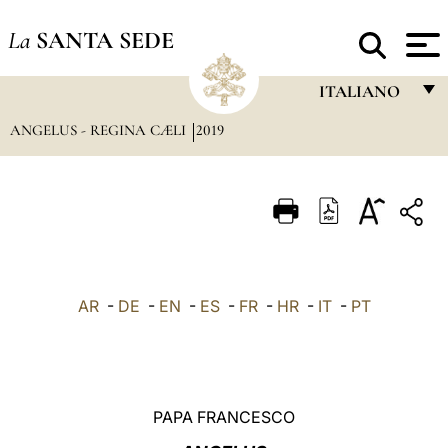
La
SANTA SEDE
ITALIANO
ANGELUS - REGINA CÆLI
2019
FRANÇAIS
ENGLISH
ITALIANO
PORTUGUÊS
ESPAÑOL
AR
-
DE
-
EN
-
ES
-
FR
-
HR
-
IT
-
PT
DEUTSCH
POLSKI
العربيّة
PAPA FRANCESCO
中文