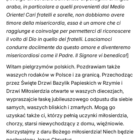
araba, in particolare a quelli provenienti dal Medio
Oriente! Cari fratelli e sorelle, non dobbiamo avere
timore della misericordia, essa è un amore che ci
raggiunge e coinvolge per permetterci di riconoscere
il volto di Dio in quello dei fratelli. Lasciamoci
condurre docilmente da questo amore e diventeremo
misericordiosi come il Padre. Il Signore vi benedica!
]
Witam pielgrzymów polskich. Pozdrawiam także
waszych rodaków w Polsce i za granicą. Przechodząc
przez Święte Drzwi Bazylik Papieskich w Rzymie i
Drzwi Miłosierdzia otwarte w waszych diecezjach,
wypraszajcie łaskę jubileuszowego odpustu dla siebie
samych, waszych bliskich i zmarłych. Mogą go
uzyskać także ci, którzy pełnią uczynki miłosierdzia,
chorzy, starsi niewychodzący z domu, więźniowie.
Korzystajmy z daru Bożego miłosierdzia! Niech będzie
pochwalony Jezus Chrystus.