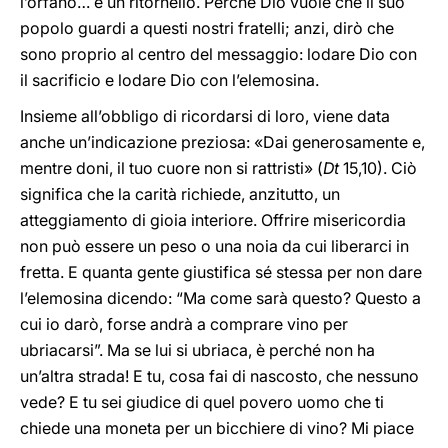
l’orfano… è un ritornello. Perché Dio vuole che il suo
popolo guardi a questi nostri fratelli; anzi, dirò che
sono proprio al centro del messaggio: lodare Dio con
il sacrificio e lodare Dio con l’elemosina.
Insieme all’obbligo di ricordarsi di loro, viene data
anche un’indicazione preziosa: «Dai generosamente e,
mentre doni, il tuo cuore non si rattristi» (
Dt
15,10). Ciò
significa che la carità richiede, anzitutto, un
atteggiamento di gioia interiore. Offrire misericordia
non può essere un peso o una noia da cui liberarci in
fretta. E quanta gente giustifica sé stessa per non dare
l’elemosina dicendo: “Ma come sarà questo? Questo a
cui io darò, forse andrà a comprare vino per
ubriacarsi”. Ma se lui si ubriaca, è perché non ha
un’altra strada! E tu, cosa fai di nascosto, che nessuno
vede? E tu sei giudice di quel povero uomo che ti
chiede una moneta per un bicchiere di vino? Mi piace