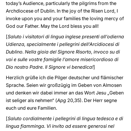
today’s Audience, particularly the pilgrims from the
Archdiocese of Dublin. In the joy of the Risen Lord, I
invoke upon you and your families the loving mercy of
God our Father. May the Lord bless you all!
[
Saluto i visitatori di lingua inglese presenti all’odierna
Udienza, specialmente i pellegrini dell’Arcidiocesi di
Dublino. Nella gioia del Signore Risorto, invoco su di
voi e sulle vostre famiglie l’amore misericordioso di
Dio nostro Padre. Il Signore vi benedica!
]
Herzlich grüße ich die Pilger deutscher und flämischer
Sprache. Seien wir großzügig im Geben von Almosen
und denken wir dabei immer an das Wort Jesu „Geben
ist seliger als nehmen“ (
Apg
20,35). Der Herr segne
euch und eure Familien.
[
Saluto cordialmente i pellegrini di lingua tedesca e di
lingua fiamminga. Vi invito ad essere generosi nel