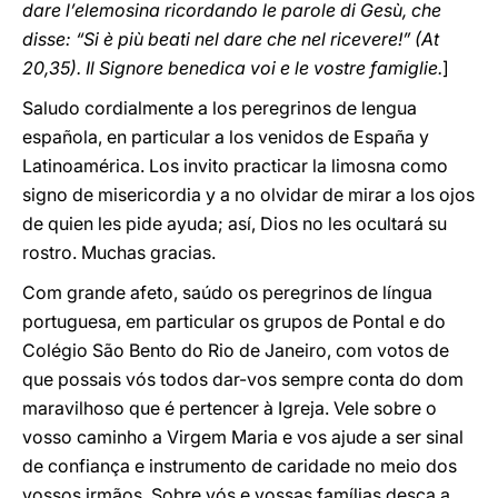
dare l’elemosina ricordando le parole di Gesù, che
disse: “Si è più beati nel dare che nel ricevere!” (At
20,35). Il Signore benedica voi e le vostre famiglie.
]
Saludo cordialmente a los peregrinos de lengua
española, en particular a los venidos de España y
Latinoamérica. Los invito practicar la limosna como
signo de misericordia y a no olvidar de mirar a los ojos
de quien les pide ayuda; así, Dios no les ocultará su
rostro. Muchas gracias.
Com grande afeto, saúdo os peregrinos de língua
portuguesa, em particular os grupos de Pontal e do
Colégio São Bento do Rio de Janeiro, com votos de
que possais vós todos dar-vos sempre conta do dom
maravilhoso que é pertencer à Igreja. Vele sobre o
vosso caminho a Virgem Maria e vos ajude a ser sinal
de confiança e instrumento de caridade no meio dos
vossos irmãos. Sobre vós e vossas famílias desça a