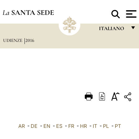
La
SANTA SEDE
ITALIANO
UDIENZE
2016
FRANÇAIS
ENGLISH
ITALIANO
PORTUGUÊS
ESPAÑOL
DEUTSCH
POLSKI
العربيّة
AR
-
DE
-
EN
-
ES
-
FR
-
HR
-
IT
-
PL
-
PT
中文