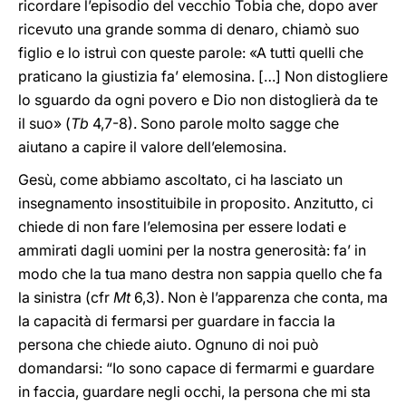
ricordare l’episodio del vecchio Tobia che, dopo aver
ricevuto una grande somma di denaro, chiamò suo
figlio e lo istruì con queste parole: «A tutti quelli che
praticano la giustizia fa’ elemosina. […] Non distogliere
lo sguardo da ogni povero e Dio non distoglierà da te
il suo» (
Tb
4,7-8). Sono parole molto sagge che
aiutano a capire il valore dell’elemosina.
Gesù, come abbiamo ascoltato, ci ha lasciato un
insegnamento insostituibile in proposito. Anzitutto, ci
chiede di non fare l’elemosina per essere lodati e
ammirati dagli uomini per la nostra generosità: fa’ in
modo che la tua mano destra non sappia quello che fa
la sinistra (cfr
Mt
6,3). Non è l’apparenza che conta, ma
la capacità di fermarsi per guardare in faccia la
persona che chiede aiuto. Ognuno di noi può
domandarsi: “Io sono capace di fermarmi e guardare
in faccia, guardare negli occhi, la persona che mi sta