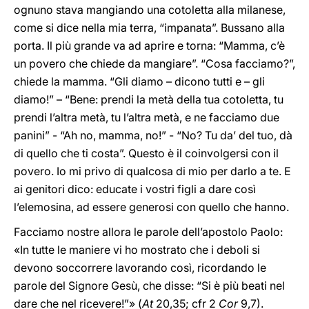
ognuno stava mangiando una cotoletta alla milanese,
come si dice nella mia terra, “impanata”. Bussano alla
porta. Il più grande va ad aprire e torna: “Mamma, c’è
un povero che chiede da mangiare”. “Cosa facciamo?”,
chiede la mamma. “Gli diamo – dicono tutti e – gli
diamo!” – “Bene: prendi la metà della tua cotoletta, tu
prendi l’altra metà, tu l’altra metà, e ne facciamo due
panini” - “Ah no, mamma, no!” - “No? Tu da’ del tuo, dà
di quello che ti costa”. Questo è il coinvolgersi con il
povero. Io mi privo di qualcosa di mio per darlo a te. E
ai genitori dico: educate i vostri figli a dare così
l’elemosina, ad essere generosi con quello che hanno.
Facciamo nostre allora le parole dell’apostolo Paolo:
«In tutte le maniere vi ho mostrato che i deboli si
devono soccorrere lavorando così, ricordando le
parole del Signore Gesù, che disse: “Si è più beati nel
dare che nel ricevere!”» (
At
20,35; cfr 2
Cor
9,7).