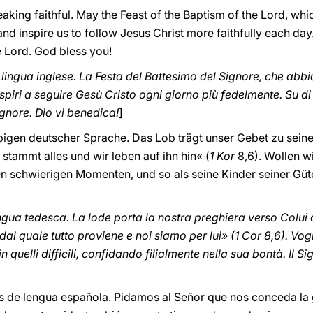
peaking faithful. May the Feast of the Baptism of the Lord, wh
d inspire us to follow Jesus Christ more faithfully each day
e Lord. God bless you!
i lingua inglese. La Festa del Battesimo del Signore, che ab
 ispiri a seguire Gesù Cristo ogni giorno più fedelmente. Su di
ignore. Dio vi benedica!
]
igen deutscher Sprache. Das Lob trägt unser Gebet zu seine
 stammt alles und wir leben auf ihn hin« (
1 Kor
8,6). Wollen w
en schwierigen Momenten, und so als seine Kinder seiner Güt
lingua tedesca. La lode porta la nostra preghiera verso Colui c
, dal quale tutto proviene e noi siamo per lui» (1 Cor 8,6). V
in quelli difficili, confidando filialmente nella sua bontà. Il
es de lengua española. Pidamos al Señor que nos conceda la 