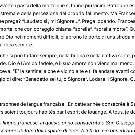
ù avverte i passi della morte che si fanno più vicini. Potrebbe 
strema e della percezione del proprio fallimento. Ma Francesco
me prega? “Laudato si’, mi Signore…”. Prega lodando. Francesco
 morte, che con coraggio chiama “sorella”, “sorella morte”. Qu
are Dio nei momenti difficili, ci aprono le porte di una strada
urifica sempre.
 che si può lodare sempre, nella buona e nella cattiva sorte, 
de: Dio è l’Amico fedele, e il suo amore non viene mai meno.
eva: “E’ la sentinella che è vicino a te e ti fa andare avanti 
ggio di dire: “Benedetto sei tu, o Signore”. Lodare il Signore. 
personnes de langue française ! En cette année consacrée à Sa
s soient toujours habités par l’esprit de louange. A tous, je 
i di lingua francese. In questo anno consacrato a San Giuseppe
a sempre abitato dallo spirito di lode. A tutti la mia benedizion