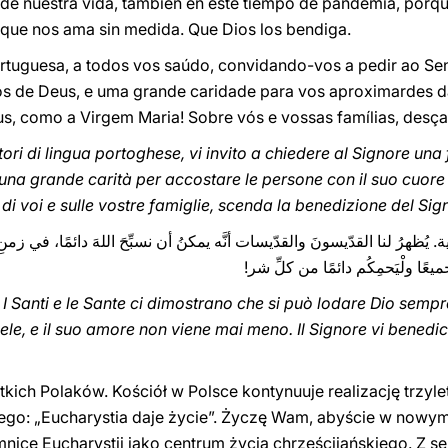
n de nuestra vida, también en este tiempo de pandemia, porq
 que nos ama sin medida. Que Dios los bendiga.
ortuguesa, a todos vos saúdo, convidando-vos a pedir ao Se
os de Deus, e uma grande caridade para vos aproximardes 
us, como a Virgem Maria! Sobre vós e vossas famílias, desç
tatori di lingua portoghese, vi invito a chiedere al Signore u
 una grande carità per accostare le persone con il suo cuore 
di voi e sulle vostre famiglie, scenda la benedizione del Sig
ة. يُظهرُ لنا القدّيسونَ والقدّيسات أنَّه يمكنُ أن نسبِّحَ اللهَ دائمًا، في زمن
 جميعًا ولْيَحمِكُم دائمًا من كلِّ شر
. I Santi e le Sante ci dimostrano che si può lodare Dio sempr
dele, e il suo amore non viene mai meno. Il Signore vi benedic
ich Polaków. Kościół w Polsce kontynuuje realizację trzyl
ego: „Eucharystia daje życie”. Życzę Wam, abyście w nowy
mnicę Eucharystii jako centrum życia chrześcijańskiego. Z 