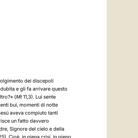
العربيّة
中文
LATINE
volgimento dei discepoli
dubita e gli fa arrivare questo
tro?» (
Mt
11,3). Lui sente
enti bui, momenti di notte
 Gesù aveva compiuto tanti
risce un fatto davvero
re, Signore del cielo e della
25). Cioè, in piena crisi, in pieno