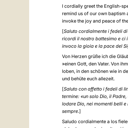
I cordially greet the English-s
remind us of our own baptism an
invoke the joy and peace of th
[
Saluto cordialmente i fedeli d
ricordi il nostro battesimo e ci
invoco la gioia e la pace del S
Von Herzen grüße ich die Gläub
»einen Gott, den Vater. Von ihm
loben, in den schönen wie in d
und behüte euch allezeit.
[
Saluto con affetto i fedeli di 
termine: «un solo Dio, il Padre
lodare Dio, nei momenti belli e 
sempre
.]
Saludo cordialmente a los fiel