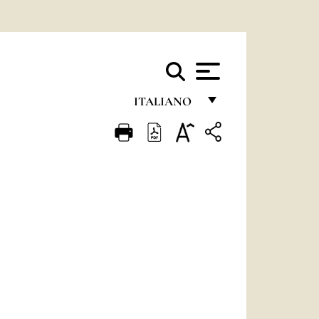
ITALIANO
FRANÇAIS
ENGLISH
ITALIANO
PORTUGUÊS
ESPAÑOL
DEUTSCH
POLSKI