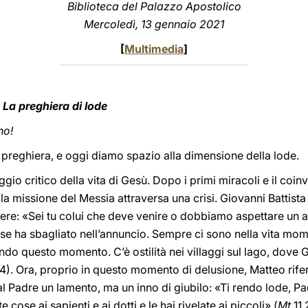
Biblioteca del Palazzo Apostolico
Mercoledì, 13 gennaio 2021
[
Multimedia
]
.
La preghiera di lode
no!
 preghiera, e oggi diamo spazio alla dimensione della lode.
o critico della vita di Gesù. Dopo i primi miracoli e il coin
la missione del Messia attraversa una crisi. Giovanni Battista 
ere: «Sei tu colui che deve venire o dobbiamo aspettare un al
se ha sbagliato nell’annuncio. Sempre ci sono nella vita mom
ando questo momento. C’è ostilità nei villaggi sul lago, dove
4). Ora, proprio in questo momento di delusione, Matteo rife
 Padre un lamento, ma un inno di giubilo: «Ti rendo lode, Pad
cose ai sapienti e ai dotti e le hai rivelate ai piccoli» (
Mt
11,