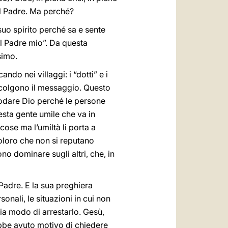
il Padre. Ma perché?
 suo spirito perché sa e sente
“il Padre mio”. Da questa
ssimo.
ndo nei villaggi: i “dotti” e i
accolgono il messaggio. Questo
lodare Dio perché le persone
esta gente umile che va in
ose ma l’umiltà li porta a
coloro che non si reputano
ono dominare sugli altri, che, in
Padre. E la sua preghiera
onali, le situazioni in cui non
ia modo di arrestarlo. Gesù,
bbe avuto motivo di chiedere