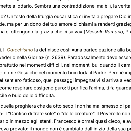
mette a lodarlo. Sembra una contraddizione, ma è lì, la verità
io? Un testo della liturgia eucaristica ci invita a pregare Dio 
de, ma per un dono del tuo amore ci chiami a renderti grazie; 
a ci ottengono la grazia che ci salva» (
Messale Romano
, P
. Il
Catechismo
la definisce così: «una partecipazione alla be
vederlo nella Gloria» (n. 2639). Paradossalmente deve esser
oprattutto nei momenti difficili, nei momenti bui quando il camm
de, come Gesù che nel momento buio loda il Padre. Perché im
 quel sentiero faticoso, quei passaggi impegnativi si arriva a
ome respirare ossigeno puro: ti purifica l’anima, ti fa guarda
le e buio delle difficoltà.
quella preghiera che da otto secoli non ha mai smesso di pa
a: il “Cantico di frate sole” o “delle creature”. Il Poverello 
rario in mezzo agli stenti. Francesco è ormai quasi cieco, e a
eva provato: il mondo non è cambiato dall’inizio della sua pr