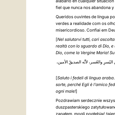
alabarlo en cualquier situació
fiel que nunca nos abandona y
Queridos ouvintes de língua p
verdes a realidade com os olh
misericordioso. Confiai em De
[
Nel salutarvi tutti, cari ascol
realtà con lo sguardo di Dio, e
Dio, come la Vergine Maria! Su 
ِ اليُسرِ والعُسر، لأنَّه الصديقُ الأمين
[
Saluto i fedeli di lingua araba
sorte, perché Egli è l’amico fe
ogni male‎‎‎‏!
]
Pozdrawiam serdecznie wszystk
duszpasterskiego zatytułowan
zapałem, mogli pogłębiać taje