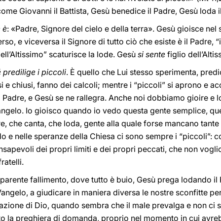
 come Giovanni il Battista, Gesù benedice il Padre, Gesù loda 
 è
: «Padre, Signore del cielo e della terra». Gesù gioisce nel
rso, e viceversa il Signore di tutto ciò che esiste è il Padre, 
 dell’Altissimo” scaturisce la lode. Gesù
si sente
figlio dell’Alti
predilige i piccoli
. È quello che Lui stesso sperimenta, predica
 e chiusi, fanno dei calcoli; mentre i “piccoli” si aprono e 
 Padre, e Gesù se ne rallegra. Anche noi dobbiamo gioire e 
Vangelo. Io gioisco quando io vedo questa gente semplice, qu
e, che canta, che loda, gente alla quale forse mancano tante c
o e nelle speranze della Chiesa ci sono sempre i “piccoli”: 
onsapevoli dei propri limiti e dei propri peccati, che non vogli
ratelli.
arente fallimento, dove tutto è buio, Gesù prega lodando il 
angelo, a giudicare in maniera diversa le nostre sconfitte pers
azione di Dio, quando sembra che il male prevalga e non ci s
o la preghiera di domanda, proprio nel momento in cui avre