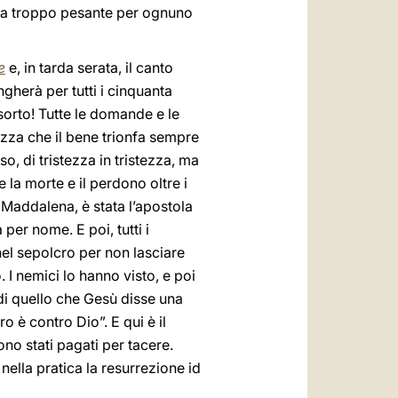
nta troppo pesante per ognuno
e
e, in tarda serata, il canto
ngherà per tutti i cinquanta
isorto! Tutte le domande e le
tezza che il bene trionfa sempre
o, di tristezza in tristezza, ma
e la morte e il perdono oltre i
 Maddalena, è stata l’apostola
per nome. E poi, tutti i
 nel sepolcro per non lasciare
. I nemici lo hanno visto, e poi
 di quello che Gesù disse una
o è contro Dio”. E qui è il
no stati pagati per tacere.
nella pratica la resurrezione id