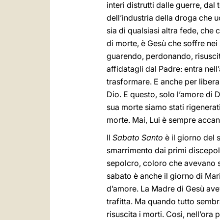
interi distrutti dalle guerre, da
dell’industria della droga che u
sia di qualsiasi altra fede, che
di morte, è Gesù che soffre nei 
guarendo, perdonando, risuscit
affidatagli dal Padre: entra ne
trasformare. E anche per libera
Dio. E questo, solo l’amore di D
sua morte siamo stati rigenerati
morte. Mai, Lui è sempre accant
Il
Sabato Santo
è il giorno del 
smarrimento dai primi discepoli
sepolcro, coloro che avevano sp
sabato è anche il giorno di Mari
d’amore. La Madre di Gesù aveva
trafitta. Ma quando tutto sembra
risuscita i morti. Così, nell’o