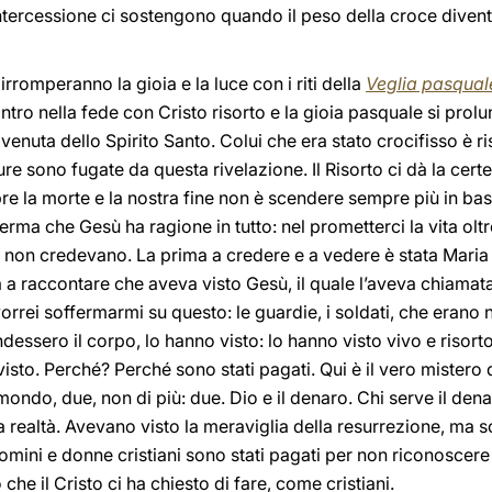
intercessione ci sostengono quando il peso della croce dive
rromperanno la gioia e la luce con i riti della
Veglia pasqual
ontro nella fede con Cristo risorto e la gioia pasquale si prolu
 venuta dello Spirito Santo. Colui che era stato crocifisso è r
aure sono fugate da questa rivelazione. Il Risorto ci dà la cer
re la morte e la nostra fine non è scendere sempre più in bass
onferma che Gesù ha ragione in tutto: nel prometterci la vita oltr
, non credevano. La prima a credere e a vedere è stata Maria
 a raccontare che aveva visto Gesù, il quale l’aveva chiamata 
vorrei soffermarmi su questo: le guardie, i soldati, che erano
dessero il corpo, lo hanno visto: lo hanno visto vivo e risorto
visto. Perché? Perché sono stati pagati. Qui è il vero mistero
mondo, due, non di più: due. Dio e il denaro. Chi serve il denar
 realtà. Avevano visto la meraviglia della resurrezione, ma so
omini e donne cristiani sono stati pagati per non riconoscere 
che il Cristo ci ha chiesto di fare, come cristiani.