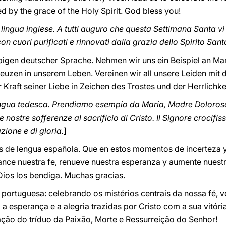
d by the grace of the Holy Spirit. God bless you!
 lingua inglese. A tutti auguro che questa Settimana Santa vi 
n cuori purificati e rinnovati dalla grazia dello Spirito Sant
igen deutscher Sprache. Nehmen wir uns ein Beispiel an Mar
reuzen in unserem Leben. Vereinen wir all unsere Leiden mit 
r Kraft seiner Liebe in Zeichen des Trostes und der Herrlichk
i lingua tedesca. Prendiamo esempio da Maria, Madre Doloros
e nostre sofferenze al sacrificio di Cristo. Il Signore crocifis
zione e di gloria.
]
es de lengua española. Que en estos momentos de incerteza y 
iance nuestra fe, renueve nuestra esperanza y aumente nuest
Dios los bendiga. Muchas gracias.
 portuguesa: celebrando os mistérios centrais da nossa fé, 
a esperança e a alegria trazidas por Cristo com a sua vitóri
ção do tríduo da Paixão, Morte e Ressurreição do Senhor!