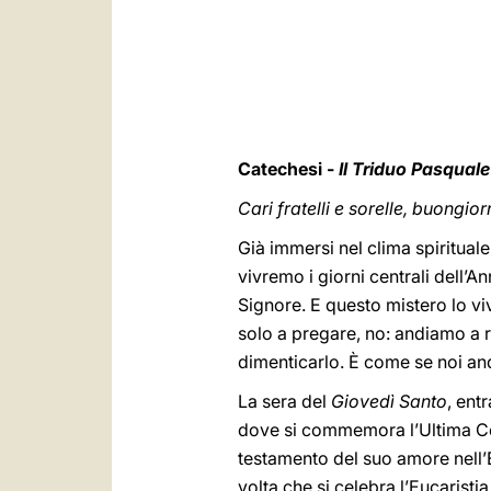
Catechesi -
Il Triduo Pasquale
Cari fratelli e sorelle, buongior
Già immersi nel clima spirituale
vivremo i giorni centrali dell’A
Signore. E questo mistero lo v
solo a pregare, no: andiamo a r
dimenticarlo. È come se noi and
La sera del
Giovedì Santo
, ent
dove si commemora l’Ultima Cena
testamento del suo amore nell
volta che si celebra l’Eucaristi