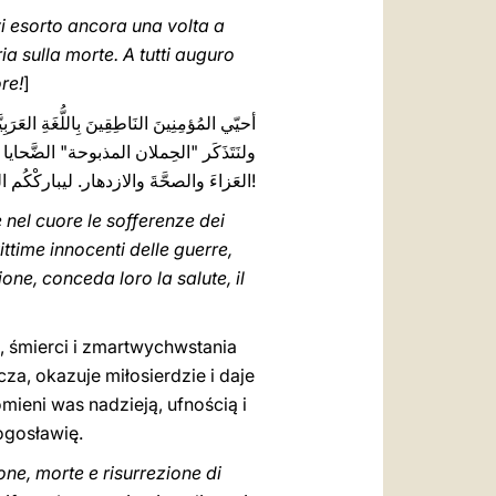
 vi esorto ancora una volta a
ia sulla morte. A tutti auguro
re!
]
المرضى، والفُقراء والمُبعدين مِن هَذا العالم؛
م المسيح، بقِيامَتِهِ مِن بَينِ الأموات،
العَزاءَ والصحَّةَ والازدهار. ليباركْكُم الرّبُّ جميعًا ولْيَحمِكُم دَائِمًا مِن كُلِّ شَرّ!
 nel cuore le sofferenze dei
ittime innocenti delle guerre,
ione, conceda loro la salute, il
 śmierci i zmartwychwstania
a, okazuje miłosierdzie i daje
eni was nadzieją, ufnością i
ogosławię.
ne, morte e risurrezione di