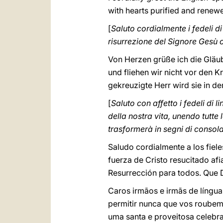
with hearts purified and renewe
[
Saluto cordialmente i fedeli di
risurrezione del Signore Gesù co
Von Herzen grüße ich die Gläub
und fliehen wir nicht vor den K
gekreuzigte Herr wird sie in de
[
Saluto con affetto i fedeli d
della nostra vita, unendo tutte l
trasformerà in segni di consola
Saludo cordialmente a los fiel
fuerza de Cristo resucitado af
Resurrección para todos. Que 
Caros irmãos e irmãs de língua
permitir nunca que vos roubem 
uma santa e proveitosa celebra