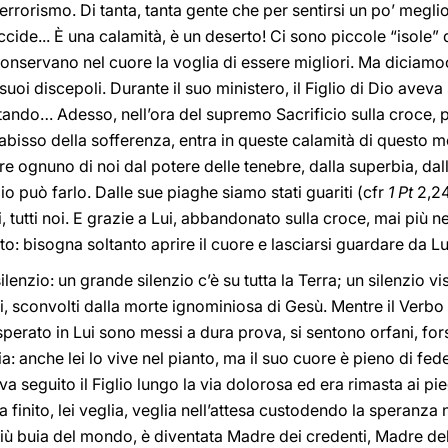
l terrorismo. Di tanta, tanta gente che per sentirsi un po’ megl
ccide... È una calamità, è un deserto! Ci sono piccole “isole” 
 conservano nel cuore la voglia di essere migliori. Ma diciamoc
suoi discepoli. Durante il suo ministero, il Figlio di Dio aveva
ando… Adesso, nell’ora del supremo Sacrificio sulla croce, 
ll’abisso della sofferenza, entra in queste calamità di questo
re ognuno di noi dal potere delle tenebre, dalla superbia, dal
io può farlo. Dalle sue piaghe siamo stati guariti (cfr
1 Pt
2,24
, tutti noi. E grazie a Lui, abbandonato sulla croce, mai più n
o: bisogna soltanto aprire il cuore e lasciarsi guardare da Lu
silenzio: un grande silenzio c’è su tutta la Terra; un silenzio vi
, sconvolti dalla morte ignominiosa di Gesù. Mentre il Verbo t
erato in Lui sono messi a dura prova, si sentono orfani, for
a: anche lei lo vive nel pianto, ma il suo cuore è pieno di fe
 seguito il Figlio lungo la via dolorosa ed era rimasta ai pie
 finito, lei veglia, veglia nell’attesa custodendo la speranza
ra più buia del mondo, è diventata Madre dei credenti, Madre d