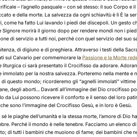
crificale – l’agnello pasquale – con sé stesso: il suo Corpo e 
cato e della morte. La salvezza da ogni schiavitù è lì È la ser
tri, come ha fatto Lui lavando i piedi dei discepoli. Un gesto 
 e Signore morirà il giorno dopo per rendere mondi non i piedi, 
one di servizio a tutti noi, perché con quel servizio del suo sac
tenza, di digiuno e di preghiera. Attraverso i testi della Sacr
ati sul Calvario per commemorare la
Passione e la Morte rede
one liturgica ci sarà presentato il Crocifisso da adorare. Adora
 immolato per la nostra salvezza. Porteremo nella mente e ne
ti di questo mondo; ricorderemo gli “agnelli immolati” vittime 
ane, degli aborti... Davanti all’immagine del Dio crocifisso por
olo da Lui possono ricevere il conforto e il senso del loro pati
, che sono l’immagine del Crocifisso Gesù, e in loro è Gesù.
 le piaghe dell’umanità e la stessa morte, l’amore di Dio ha i
ebre. Perché il mondo è nelle tenebre. Facciamo un elenco di 
; di tutti i bambini che muoiono di fame; dei bambini che n