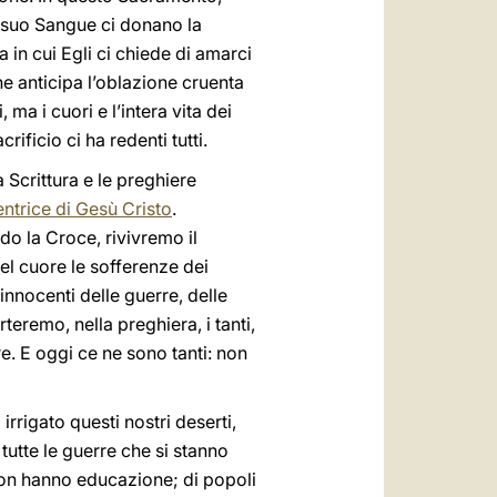
il suo Sangue ci donano la
a in cui Egli ci chiede di amarci
che anticipa l’oblazione cruenta
ma i cuori e l’intera vita dei
rificio ci ha redenti tutti.
a Scrittura e le preghiere
ntrice di Gesù Cristo
.
ndo la Croce, rivivremo il
l cuore le sofferenze dei
innocenti delle guerre, delle
teremo, nella preghiera, i tanti,
re. E oggi ce ne sono tanti: non
rrigato questi nostri deserti,
tutte le guerre che si stanno
on hanno educazione; di popoli