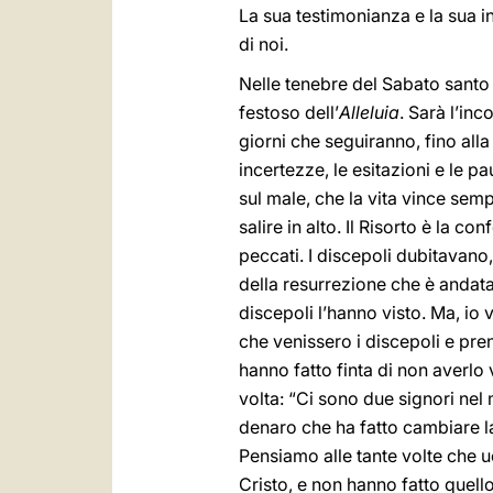
La sua testimonianza e la sua 
di noi.
Nelle tenebre del Sabato santo i
festoso dell’
Alleluia
. Sarà l’inc
giorni che seguiranno, fino alla
incertezze, le esitazioni e le p
sul male, che la vita vince semp
salire in alto. Il Risorto è la c
peccati. I discepoli dubitavano
della resurrezione che è andata
discepoli l’hanno visto. Ma, io 
che venissero i discepoli e pren
hanno fatto finta di non averlo 
volta: “Ci sono due signori nel 
denaro che ha fatto cambiare la
Pensiamo alle tante volte che u
Cristo, e non hanno fatto quello 