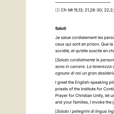
_______________________________
[1]
Cfr
Mt
15,13; 21,28-30; 22,2
Saluti
Je salue cordialement les pers
ceux qui sont en prison. Que la
société, et qu’elle suscite en 
[
Saluto cordialmente le person
sono in carcere. La tenerezza di
ognuno di noi un gran desideri
I greet the English-speaking pil
priests of the Institute for Co
Prayer for Christian Unity, let u
and your families, I invoke the
[
Saluto i pellegrini di lingua in