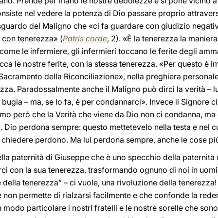
o. Prende per mano le nostre debolezze e si pone vicino a 
nsiste nel vedere la potenza di Dio passare proprio attraverso
 sguardo del Maligno che «ci fa guardare con giudizio negativo
e con tenerezza» (
Patris corde
, 2). «È la tenerezza la manier
 come le infermiere, gli infermieri toccano le ferite degli amm
 tocca le nostre ferite, con la stessa tenerezza. «Per questo è 
l Sacramento della Riconciliazione», nella preghiera persona
ezza. Paradossalmente anche il Maligno può dirci la verità – l
la bugia – ma, se lo fa, è per condannarci». Invece il Signore ci 
mo però che la Verità che viene da Dio non ci condanna, ma ci
). Dio perdona sempre: questo mettetevelo nella testa e nel 
 chiedere perdono. Ma lui perdona sempre, anche le cose più
ella paternità di Giuseppe che è uno specchio della paternità
ci con la sua tenerezza, trasformando ognuno di noi in uom
 della tenerezza” – ci vuole, una rivoluzione della tenerezza!
he non permette di rialzarsi facilmente e che confonde la red
 modo particolare i nostri fratelli e le nostre sorelle che sono