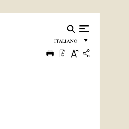
ITALIANO
FRANÇAIS
ENGLISH
ITALIANO
PORTUGUÊS
ESPAÑOL
DEUTSCH
POLSKI