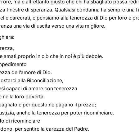
errore, ma è altrettanto giusto che chi ha sbagliato possa red
a finestre di speranza. Qualsiasi condanna ha sempre una f
 sorelle carcerati, e pensiamo alla tenerezza di Dio per loro e 
eranza una via di uscita verso una vita migliore.
hiera:
rezza,
 amati proprio in ciò che in noi è più debole.
impedimento
dezza dell’amore di Dio.
costarci alla Riconciliazione,
esi capaci di amare con tenerezza
le nella loro povertà.
bagliato e per questo ne pagano il prezzo;
giustizia, anche la tenerezza per poter ricominciare.
do di ricominciare
ono, per sentire la carezza del Padre.