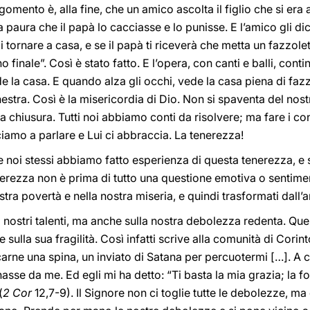
rgomento è, alla fine, che un amico ascolta il figlio che si era
paura che il papà lo cacciasse e lo punisse. E l’amico gli di
tornare a casa, e se il papà ti riceverà che metta un fazzolett
finale”. Così è stato fatto. E l’opera, con canti e balli, conti
ede la casa. E quando alza gli occhi, vede la casa piena di fazz
nestra. Così è la misericordia di Dio. Non si spaventa del nos
la chiusura. Tutti noi abbiamo conti da risolvere; ma fare i c
iamo a parlare e Lui ci abbraccia. La tenerezza!
noi stessi abbiamo fatto esperienza di questa tenerezza, e 
tenerezza non è prima di tutto una questione emotiva o sentiment
stra povertà e nella nostra miseria, e quindi trasformati dall’
 nostri talenti, ma anche sulla nostra debolezza redenta. Que
sulla sua fragilità. Così infatti scrive alla comunità di Corint
 carne una spina, un inviato di Satana per percuotermi […]. A 
nasse da me. Ed egli mi ha detto: “Ti basta la mia grazia; la fo
(
2 Cor
12,7-9). Il Signore non ci toglie tutte le debolezze, ma