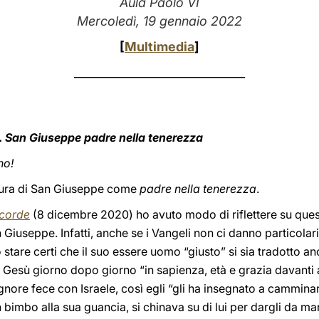
Aula Paolo VI
Mercoledì, 19 gennaio 2022
[
Multimedia
]
______________________________
.
San Giuseppe padre nella tenerezza
no!
igura di San Giuseppe come
padre nella tenerezza
.
 corde
(8 dicembre 2020) ho avuto modo di riflettere su ques
 Giuseppe. Infatti, anche se i Vangeli non ci danno particolar
 stare certi che il suo essere uomo “giusto” si sia tradotto a
Gesù giorno dopo giorno “in sapienza, età e grazia davanti a
ignore fece con Israele, così egli “gli ha insegnato a cammin
 bimbo alla sua guancia, si chinava su di lui per dargli da ma