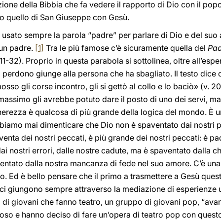
izione della Bibbia che fa vedere il rapporto di Dio con il popo
to quello di San Giuseppe con Gesù.
a usato sempre la parola “padre” per parlare di Dio e del su
 un padre.
[1]
Tra le più famose c’è sicuramente quella del
Pad
11-32). Proprio in questa parabola si sottolinea, oltre all’esp
l perdono giunge alla persona che ha sbagliato. Il testo dic
so gli corse incontro, gli si gettò al collo e lo baciò» (v. 20)
massimo gli avrebbe potuto dare il posto di uno dei servi, ma 
enerezza è qualcosa di più grande della logica del mondo. È u
biamo mai dimenticare che Dio non è spaventato dai nostri 
venta dei nostri peccati, è più grande dei nostri peccati: è p
ai nostri errori, dalle nostre cadute, ma è spaventato dalla c
paventato dalla nostra mancanza di fede nel suo amore. C’è u
io. Ed è bello pensare che il primo a trasmettere a Gesù quest
io ci giungono sempre attraverso la mediazione di esperienze
 di giovani che fanno teatro, un gruppo di giovani pop, “avant
oso e hanno deciso di fare un’opera di teatro pop con quest