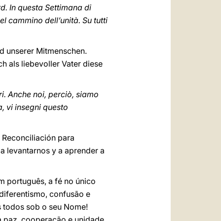
d. In questa Settimana di
el cammino dell’unità. Su tutti
nd unserer Mitmenschen.
h als liebevoller Vater diese
ri. Anche noi, perciò, siamo
, vi insegni questo
e Reconciliación para
 a levantarnos y a aprender a
m português, a fé no único
diferentismo, confusão e
s todos sob o seu Nome!
a paz, cooperação e unidade