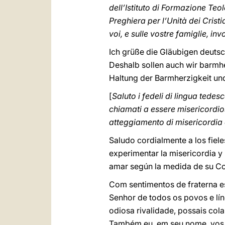
dell’Istituto di Formazione Te
Preghiera per l’Unità dei Cristi
voi, e sulle vostre famiglie, in
Ich grüße die Gläubigen deuts
Deshalb sollen auch wir barmher
Haltung der Barmherzigkeit und
[
Saluto i fedeli di lingua tedes
chiamati a essere misericordio
atteggiamento di misericordia 
Saludo cordialmente a los fiele
experimentar la misericordia y 
amar según la medida de su Co
Com sentimentos de fraterna es
Senhor de todos os povos e lín
odiosa rivalidade, possais co
Também eu, em seu nome, vos 