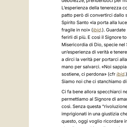
debolezze, prendendoci per man
L’esperienza della tenerezza co
patto però di convertirci dallo
Spirito Santo «la porta alla luc
fragile in noi» (
ibid
.). Guardate
ferirli di più. E così il Signore
Misericordia di Dio, specie ne
un’esperienza di verità e tener
a dirci la verità per portarci al
mano per salvarci. «Noi sappia
sostiene, ci perdona» (cfr
ibid
.
Siamo noi che ci stanchiamo di
Ci fa bene allora specchiarci n
permettiamo al Signore di amar
così. Senza questa “rivoluzione
imprigionati in una giustizia c
questo, oggi voglio ricordare in