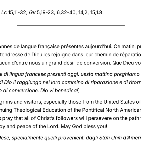
;
Lc
15,11-32;
Gv
5,19-23; 6,32-40; 14,2; 15,1.8.
_________________________________________________
onnes de langue française présentes aujourd’hui. Ce matin, pr
 tendresse de Dieu les rejoigne dans leur chemin de réparatio
chacun d’entre nous un grand désir de conversion. Que Dieu vo
e di lingua francese presenti oggi. uesta mattina preghiamo 
 Dio li raggiunga nel loro cammino di riparazione e di ritorno
o di conversione. Dio vi benedica!
]
grims and visitors, especially those from the United States of
ntinuing Theological Education of the Pontifical North America
s pray that all of Christ’s followers will persevere on the path
 joy and peace of the Lord. May God bless you!
glese, specialmente quelli provenienti dagli Stati Uniti d’Ameri