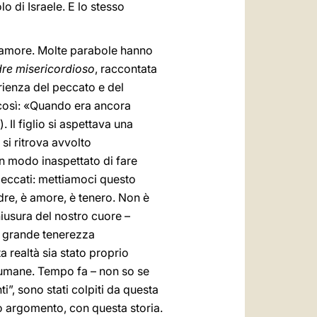
lo di Israele. E lo stesso
o amore. Molte parabole hanno
re misericordioso
, raccontata
erienza del peccato e del
e così: «Quando era ancora
. Il figlio si aspettava una
si ritrova avvolto
n modo inaspettato di fare
peccati: mettiamoci questo
adre, è amore, è tenero. Non è
hiusura del nostro cuore –
na grande tenerezza
a realtà sia stato proprio
 umane. Tempo fa – non so se
i”, sono stati colpiti da questa
o argomento, con questa storia.