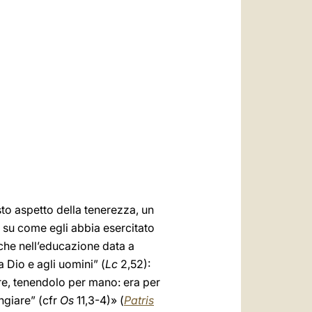
العربيّة
中文
LATINE
to aspetto della tenerezza, un
i su come egli abbia esercitato
nche nell’educazione data a
 Dio e agli uomini” (
Lc
2,52):
are, tenendolo per mano: era per
ngiare” (cfr
Os
11,3-4)» (
Patris