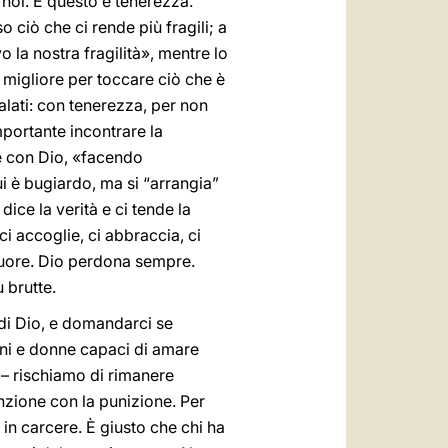
noi. E questo è tenerezza.
 ciò che ci rende più fragili; a
 la nostra fragilità», mentre lo
a migliore per toccare ciò che è
alati: con tenerezza, per non
importante incontrare la
le con Dio, «facendo
ui è bugiardo, ma si “arrangia”
dice la verità e ci tende la
 accoglie, ci abbraccia, ci
cuore. Dio perdona sempre.
 brutte.
 di Dio, e domandarci se
ini e donne capaci di amare
 – rischiamo di rimanere
enzione con la punizione. Per
 in carcere. È giusto che chi ha