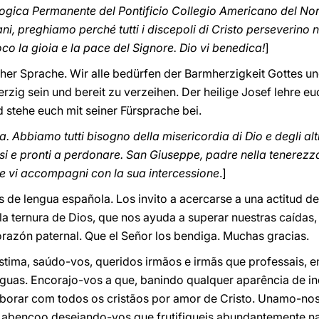
ologica Permanente del Pontificio Collegio Americano del Nor
ani, preghiamo perché tutti i discepoli di Cristo perseverino n
voco la gioia e la pace del Signore. Dio vi benedica!
]
cher Sprache. Wir alle bedürfen der Barmherzigkeit Gottes u
zig sein und bereit zu verzeihen. Der heilige Josef lehre euc
 stehe euch mit seiner Fürsprache bei.
ca. Abbiamo tutti bisogno della misericordia di Dio e degli alt
si e pronti a perdonare. San Giuseppe, padre nella tenerezza
e vi accompagni con la sua intercessione
.]
s de lengua española. Los invito a acercarse a una actitud d
la ternura de Dios, que nos ayuda a superar nuestras caídas,
razón paternal. Que el Señor los bendiga. Muchas gracias.
tima, saúdo-vos, queridos irmãos e irmãs que professais, e
guas. Encorajo-vos a que, banindo qualquer aparência de in
laborar com todos os cristãos por amor de Cristo. Unamo-no
abençoo desejando-vos que frutifiqueis abundantemente n