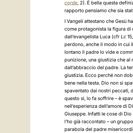
corde
, 2). È bella questa defin
rapporto pensiamo che sia sta
I Vangeli attestano che Gesù h
come protagonista la figura di
dall’evangelista Luca (cfr
Lc
15,
perdono, anche il modo in cui i
lontano il padre lo vide e commos
punizione, una giustizia che al 
dall’abbraccio del padre. La t
giustizia. Ecco perché non dob
bene nella testa. Dio non si spa
spaventato dai nostri peccati, d
questo sì, lo fa soffrire – è s
nell’esperienza dell’amore di D
Giuseppe. Infatti le cose di D
l’ho già raccontato – un gruppo
parabola del padre misericordi