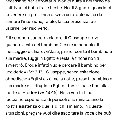
necessario per affrontarlo. Non ci butta lì nel forno da
soli. Non ci butta fra le bestie. No. Il Signore quando ci
fa vedere un problema o svela un problema, ci dà
sempre l’intuizione, l’aiuto, la sua presenza, per
uscirne, per risolverlo.
E il secondo sogno rivelatore di Giuseppe arriva
quando la vita del bambino Gesù è in pericolo. Il
messaggio è chiaro: «Alzati, prendi con te il bambino e
sua madre, fuggi in Egitto e resta là finché non ti
avvertirò: Erode infatti vuole cercare il bambino per
ucciderlo» (
Mt
2,13). Giuseppe, senza esitazione,
obbedisce: «Egli si alzò, nella notte, prese il bambino e
sua madre e si rifugiò in Egitto, dove rimase fino alla
morte di Erode» (vv. 14-15). Nella vita tutti noi
facciamo esperienza di pericoli che minacciano la
nostra esistenza o quella di chi amiamo. In queste
situazioni, pregare vuol dire ascoltare la voce che può