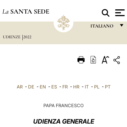
La
SANTA SEDE
ITALIANO
UDIENZE
2022
FRANÇAIS
ENGLISH
ITALIANO
PORTUGUÊS
ESPAÑOL
AR
-
DE
-
EN
-
ES
-
FR
-
HR
-
IT
-
PL
-
PT
DEUTSCH
POLSKI
PAPA FRANCESCO
العربيّة
UDIENZA GENERALE
中文