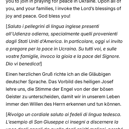
you to join in praying for peace in Ukraine. Upon all of
you, and your families, I invoke the Lord’s blessings of
joy and peace. God bless you!
[
Saluto i pellegrini di lingua inglese presenti
all’Udienza odierna, specialmente quelli provenienti
dagli Stati Uniti d’America. In particolare, oggi vi invito
a pregare per la pace in Ucraina. Su tutti voi, e sulle
vostre famiglie, invoco la gioia e la pace del Signore.
Dio vi benedica!
]
Einen herzlichen Gruß richte ich an die Gläubigen
deutscher Sprache. Das Vorbild des heiligen Josef
lehre uns, die Stimme der Engel von der der bösen
Geister zu unterscheiden, damit wir in unserem Leben
immer den Willen des Herrn erkennen und tun können.
[
Rivolgo un cordiale saluto ai fedeli di lingua tedesca.
L’esempio di San Giuseppe ci insegni a discernere la