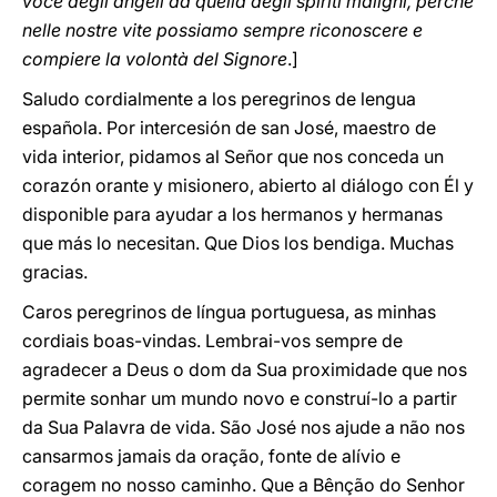
voce degli angeli da quella degli spiriti maligni, perché
nelle nostre vite possiamo sempre riconoscere e
compiere la volontà del Signore
.]
Saludo cordialmente a los peregrinos de lengua
española. Por intercesión de san José, maestro de
vida interior, pidamos al Señor que nos conceda un
corazón orante y misionero, abierto al diálogo con Él y
disponible para ayudar a los hermanos y hermanas
que más lo necesitan. Que Dios los bendiga. Muchas
gracias.
Caros peregrinos de língua portuguesa, as minhas
cordiais boas-vindas. Lembrai-vos sempre de
agradecer a Deus o dom da Sua proximidade que nos
permite sonhar um mundo novo e construí-lo a partir
da Sua Palavra de vida. São José nos ajude a não nos
cansarmos jamais da oração, fonte de alívio e
coragem no nosso caminho. Que a Bênção do Senhor