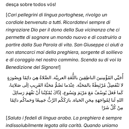
desça sobre todos vós!
[
Cari pellegrini di lingua portoghese, rivolgo un
cordiale benvenuto a tutti. Ricordatevi sempre di
ringraziare Dio per il dono della Sua vicinanza che ci
permette di sognare un mondo nuovo e di costruirlo a
partire dalla Sua Parola di vita. San Giuseppe ci aiuti a
non stancarci mai della preghiera, sorgente di sollievo
e di coraggio nel nostro cammino. Scenda su di voi la
Benedizione del Signore!
]
أُحَيِّي المُؤْمِنينَ الناطِقِينَ باللُّغَةِ العربِيَّة. الصَّلاةُ هِيَ دائِمًا وَبِصُورَةٍ
لا تَنْفَصِلُ مُرْتَبِطَةٌ بالمَحَبَّة. عِنْدَما نَضُمُّ مَحَبَّةَ القَرِيبِ إلَى صَلاتِنا،
كَما فَعَلَ يُوسُفُ مَعَ مَرْيَمَ وَيَسُوع، إذّاكَ يُمْكِنُنا أَنْ نَفْهَمَ رَسائِلَ
اللهِ لَنا لِمُواجَهَةِ مِحَنِ الحَياة. بارَكَكُم الرَّبُّ جَمِيعًا وَحَماكُم دائِمًا
مِنْ كُلِّ شَرّ!
[
Saluto i fedeli di lingua araba. La preghiera è sempre
indissolubilmente legata alla carità. Quando uniamo