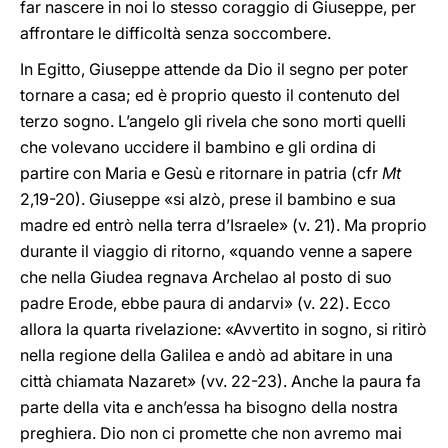
far nascere in noi lo stesso coraggio di Giuseppe, per
affrontare le difficoltà senza soccombere.
In Egitto, Giuseppe attende da Dio il segno per poter
tornare a casa; ed è proprio questo il contenuto del
terzo sogno. L’angelo gli rivela che sono morti quelli
che volevano uccidere il bambino e gli ordina di
partire con Maria e Gesù e ritornare in patria (cfr
Mt
2,19-20). Giuseppe «si alzò, prese il bambino e sua
madre ed entrò nella terra d’Israele» (v. 21). Ma proprio
durante il viaggio di ritorno, «quando venne a sapere
che nella Giudea regnava Archelao al posto di suo
padre Erode, ebbe paura di andarvi» (v. 22). Ecco
allora la quarta rivelazione: «Avvertito in sogno, si ritirò
nella regione della Galilea e andò ad abitare in una
città chiamata Nazaret» (vv. 22-23). Anche la paura fa
parte della vita e anch’essa ha bisogno della nostra
preghiera. Dio non ci promette che non avremo mai