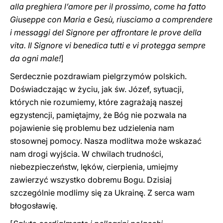
alla preghiera l’amore per il prossimo, come ha fatto
Giuseppe con Maria e Gesù, riusciamo a comprendere
i messaggi del Signore per affrontare le prove della
vita. Il Signore vi benedica tutti e vi protegga ‎sempre
da ogni male‎‎‎‏!
]
Serdecznie pozdrawiam pielgrzymów polskich.
Doświadczając w życiu, jak św. Józef, sytuacji,
których nie rozumiemy, które zagrażają naszej
egzystencji, pamiętajmy, że Bóg nie pozwala na
pojawienie się problemu bez udzielenia nam
stosownej pomocy. Nasza modlitwa może wskazać
nam drogi wyjścia. W chwilach trudności,
niebezpieczeństw, lęków, cierpienia, umiejmy
zawierzyć wszystko dobremu Bogu. Dzisiaj
szczególnie modlimy się za Ukrainę. Z serca wam
błogosławię.