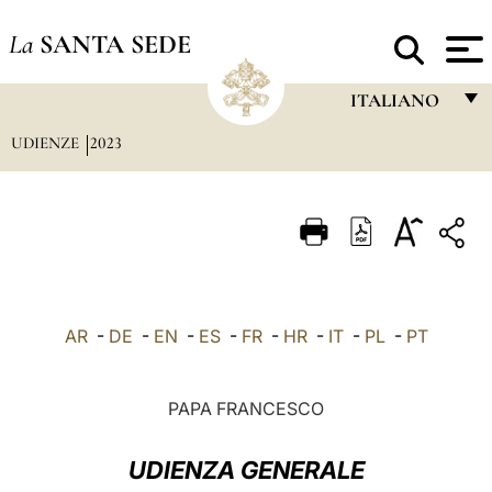
La
SANTA SEDE
ITALIANO
UDIENZE
2023
FRANÇAIS
ENGLISH
ITALIANO
PORTUGUÊS
ESPAÑOL
AR
-
DE
-
EN
-
ES
-
FR
-
HR
-
IT
-
PL
-
PT
DEUTSCH
POLSKI
PAPA FRANCESCO
العربيّة
UDIENZA GENERALE
中文