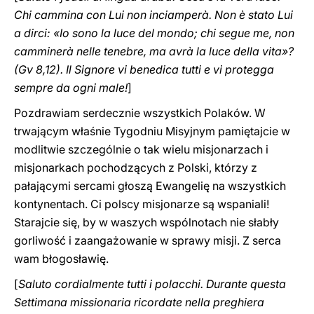
Chi cammina con Lui non inciamperà. Non è stato Lui
a dirci: «Io sono la luce del mondo; chi segue me, non
camminerà nelle tenebre, ma avrà la luce della vita»?
(Gv 8,12). Il Signore vi benedica tutti e vi protegga
‎sempre da ogni male‎‎‎‏!
]
Pozdrawiam serdecznie wszystkich Polaków. W
trwającym właśnie Tygodniu Misyjnym pamiętajcie w
modlitwie szczególnie o tak wielu misjonarzach i
misjonarkach pochodzących z Polski, którzy z
pałającymi sercami głoszą Ewangelię na wszystkich
kontynentach. Ci polscy misjonarze są wspaniali!
Starajcie się, by w waszych wspólnotach nie słabły
gorliwość i zaangażowanie w sprawy misji. Z serca
wam błogosławię.
[
Saluto cordialmente tutti i polacchi. Durante questa
Settimana missionaria ricordate nella preghiera