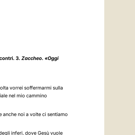
العربيّة
中文
LATINE
contri. 3.
Zaccheo. «Oggi
olta vorrei soffermarmi sulla
ciale nel mio cammino
 anche noi a volte ci sentiamo
 degli inferi, dove Gesù vuole