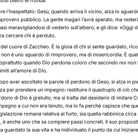
osi dietro le fronde.
 l’inaspettato: Gesù, quando arriva lì vicino, alza lo sguar
mprovero pubblico. La gente magari l’avrà sperato, ma rester
si meravigliandosi di vederlo sull’albero, e gli dice: «Oggi 
za cercare chi è perduto.
del cuore di Zaccheo. È la gioia di chi si sente guardato, ric
non è uno sguardo di rimprovero, ma di misericordia. È quell
 soprattutto quando Dio perdona coloro che secondo noi non
iti all’amore di Dio.
po aver ascoltato le parole di perdono di Gesù, si alza in pi
za per prendere un impegno: restituire il quadruplo di ciò che
ono di Dio è gratuito, ma si tratta del desiderio di imitare Co
pegno a cui non era tenuto, ma lo fa perché capisce che que
gislazione romana relativa al furto, sia quella rabbinica circ
, è anche uno che sa compiere passi concreti. Il suo proposi
ha guardato la sua vita e ha individuato il punto da cui inizia