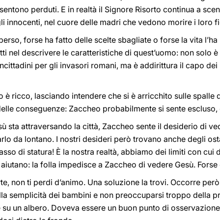
entono perduti. E in realtà il Signore Risorto continua a scend
li innocenti, nel cuore delle madri che vedono morire i loro fi
erso, forse ha fatto delle scelte sbagliate o forse la vita l’h
fatti nel descrivere le caratteristiche di quest’uomo: non solo
ncittadini per gli invasori romani, ma è addirittura il capo dei
 ricco, lasciando intendere che si è arricchito sulle spalle d
delle conseguenze: Zaccheo probabilmente si sente escluso, d
 sta attraversando la città, Zaccheo sente il desiderio di v
rlo da lontano. I nostri desideri però trovano anche degli ost
o di statura! È la nostra realtà, abbiamo dei limiti con cui d
ci aiutano: la folla impedisce a Zaccheo di vedere Gesù. Forse è
e, non ti perdi d’animo. Una soluzione la trovi. Occorre per
ella semplicità dei bambini e non preoccuparsi troppo della 
su un albero. Doveva essere un buon punto di osservazione,