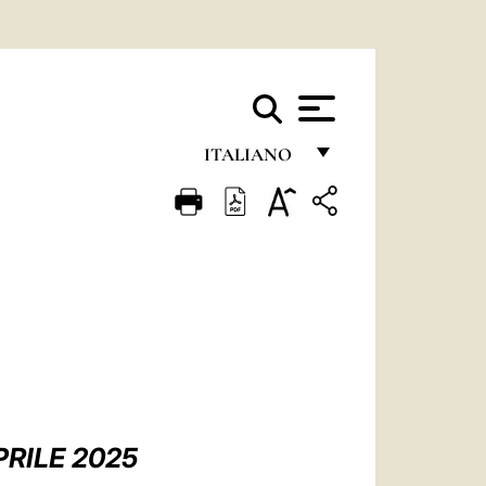
ITALIANO
FRANÇAIS
ENGLISH
ITALIANO
PORTUGUÊS
ESPAÑOL
DEUTSCH
POLSKI
PRILE 2025