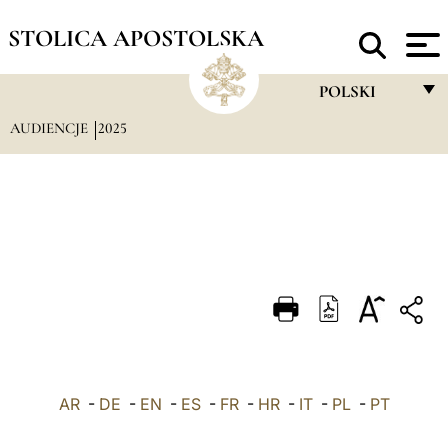
STOLICA APOSTOLSKA
POLSKI
AUDIENCJE
2025
FRANÇAIS
ENGLISH
ITALIANO
PORTUGUÊS
ESPAÑOL
DEUTSCH
POLSKI
AR
-
DE
-
EN
-
ES
-
FR
-
HR
-
IT
-
العربيّة
PL
-
PT
中文