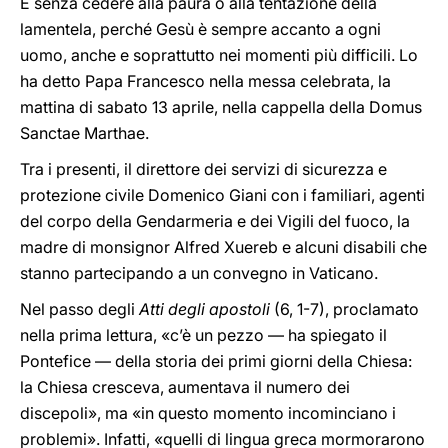
E senza cedere alla paura o alla tentazione della
lamentela, perché Gesù è sempre accanto a ogni
uomo, anche e soprattutto nei momenti più difficili. Lo
ha detto Papa Francesco nella messa celebrata, la
mattina di sabato 13 aprile, nella cappella della Domus
Sanctae Marthae.
Tra i presenti, il direttore dei servizi di sicurezza e
protezione civile Domenico Giani con i familiari, agenti
del corpo della Gendarmeria e dei Vigili del fuoco, la
madre di monsignor Alfred Xuereb e alcuni disabili che
stanno partecipando a un convegno in Vaticano.
Nel passo degli
Atti degli apostoli
(6, 1-7), proclamato
nella prima lettura, «c’è un pezzo — ha spiegato il
Pontefice — della storia dei primi giorni della Chiesa:
la Chiesa cresceva, aumentava il numero dei
discepoli», ma «in questo momento incominciano i
problemi». Infatti, «quelli di lingua greca mormorarono