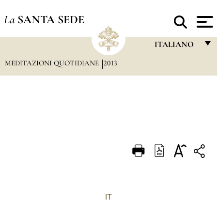
La
SANTA SEDE
ITALIANO
MEDITAZIONI QUOTIDIANE
2013
FRANÇAIS
ENGLISH
ITALIANO
PORTUGUÊS
ESPAÑOL
DEUTSCH
POLSKI
العربيّة
IT
中文