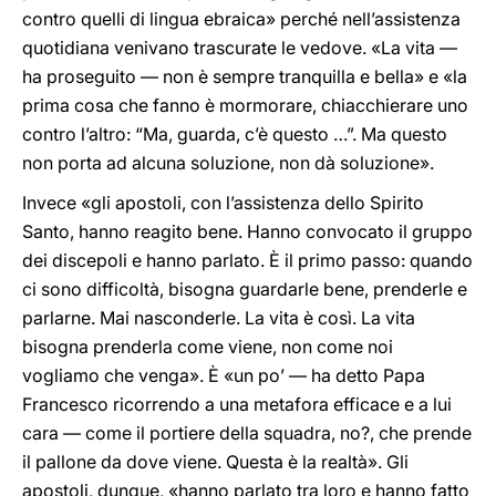
contro quelli di lingua ebraica» perché nell’assistenza
quotidiana venivano trascurate le vedove. «La vita —
ha proseguito — non è sempre tranquilla e bella» e «la
prima cosa che fanno è mormorare, chiacchierare uno
contro l’altro: “Ma, guarda, c’è questo …”. Ma questo
non porta ad alcuna soluzione, non dà soluzione».
Invece «gli apostoli, con l’assistenza dello Spirito
Santo, hanno reagito bene. Hanno convocato il gruppo
dei discepoli e hanno parlato. È il primo passo: quando
ci sono difficoltà, bisogna guardarle bene, prenderle e
parlarne. Mai nasconderle. La vita è così. La vita
bisogna prenderla come viene, non come noi
vogliamo che venga». È «un po’ — ha detto Papa
Francesco ricorrendo a una metafora efficace e a lui
cara — come il portiere della squadra, no?, che prende
il pallone da dove viene. Questa è la realtà». Gli
apostoli, dunque, «hanno parlato tra loro e hanno fatto