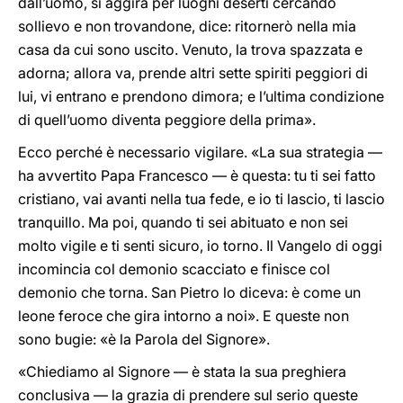
dall’uomo, si aggira per luoghi deserti cercando
sollievo e non trovandone, dice: ritornerò nella mia
casa da cui sono uscito. Venuto, la trova spazzata e
adorna; allora va, prende altri sette spiriti peggiori di
lui, vi entrano e prendono dimora; e l’ultima condizione
di quell’uomo diventa peggiore della prima».
Ecco perché è necessario vigilare. «La sua strategia —
ha avvertito Papa Francesco — è questa: tu ti sei fatto
cristiano, vai avanti nella tua fede, e io ti lascio, ti lascio
tranquillo. Ma poi, quando ti sei abituato e non sei
molto vigile e ti senti sicuro, io torno. Il Vangelo di oggi
incomincia col demonio scacciato e finisce col
demonio che torna. San Pietro lo diceva: è come un
leone feroce che gira intorno a noi». E queste non
sono bugie: «è la Parola del Signore».
«Chiediamo al Signore — è stata la sua preghiera
conclusiva — la grazia di prendere sul serio queste