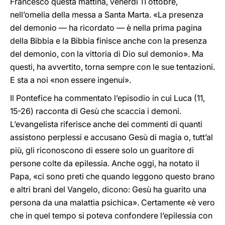
Francesco questa mattina, venerdì 11 ottobre,
nell’omelia della messa a Santa Marta. «La presenza
del demonio — ha ricordato — è nella prima pagina
della Bibbia e la Bibbia finisce anche con la presenza
del demonio, con la vittoria di Dio sul demonio». Ma
questi, ha avvertito, torna sempre con le sue tentazioni.
E sta a noi «non essere ingenui».
Il Pontefice ha commentato l’episodio in cui Luca (11,
15-26) racconta di Gesù che scaccia i demoni.
L’evangelista riferisce anche dei commenti di quanti
assistono perplessi e accusano Gesù di magia o, tutt’al
più, gli riconoscono di essere solo un guaritore di
persone colte da epilessia. Anche oggi, ha notato il
Papa, «ci sono preti che quando leggono questo brano
e altri brani del Vangelo, dicono: Gesù ha guarito una
persona da una malattia psichica». Certamente «è vero
che in quel tempo si poteva confondere l’epilessia con