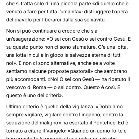
che si tratta solo di una piccola parte «di quello che è
venuto a fare per tutta l’umanità»: distruggere l’opera
del diavolo per liberarci dalla sua schiavitù.
Non si può continuare a credere che sia
un’esagerazione: «O sei con Gesù o sei contro Gesù. E
su questo punto non ci sono sfumature. C’è una lotta,
una lotta in cui è in gioco la salvezza eterna di tutti
noi». E non ci sono alternative, anche se a volte
sentiamo «alcune proposte pastorali» che sembrano
più accomodanti. «No! O sei con Gesù — ha ripetuto il
vescovo di Roma — o sei contro. Questo è così. E
questo è uno dei criteri».
Ultimo criterio è quello della vigilanza. «Dobbiamo
sempre vigilare, vigilare contro l’inganno, contro la
seduzione del maligno» ha esortato il Pontefice. Ed è
tornato a citare il Vangelo: «Quando un uomo forte e
ben armato fa la guardia al suo palazzo, ciò che