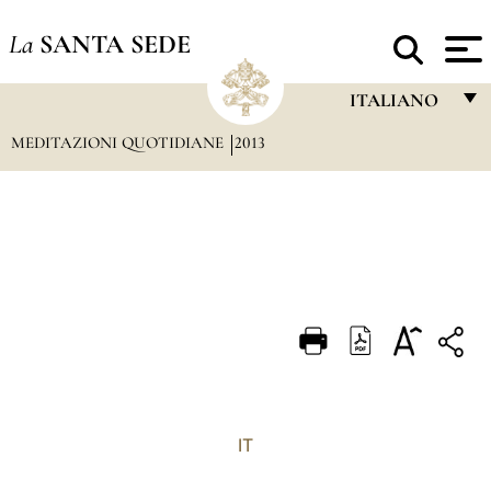
La
SANTA SEDE
ITALIANO
MEDITAZIONI QUOTIDIANE
2013
FRANÇAIS
ENGLISH
ITALIANO
PORTUGUÊS
ESPAÑOL
DEUTSCH
POLSKI
العربيّة
IT
中文