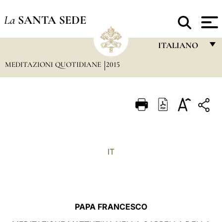
La
SANTA SEDE
ITALIANO
MEDITAZIONI QUOTIDIANE
2015
FRANÇAIS
ENGLISH
ITALIANO
PORTUGUÊS
ESPAÑOL
IT
DEUTSCH
POLSKI
العربيّة
PAPA FRANCESCO
中文