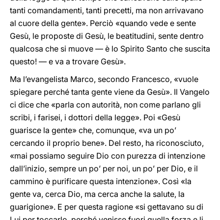
tanti comandamenti, tanti precetti, ma non arrivavano
al cuore della gente». Perciò «quando vede e sente
Gesù, le proposte di Gesù, le beatitudini, sente dentro
qualcosa che si muove — è lo Spirito Santo che suscita
questo! — e va a trovare Gesù».
Ma l’evangelista Marco, secondo Francesco, «vuole
spiegare perché tanta gente viene da Gesù». Il Vangelo
ci dice che «parla con autorità, non come parlano gli
scribi, i farisei, i dottori della legge». Poi «Gesù
guarisce la gente» che, comunque, «va un po’
cercando il proprio bene». Del resto, ha riconosciuto,
«mai possiamo seguire Dio con purezza di intenzione
dall’inizio, sempre un po’ per noi, un po’ per Dio, e il
cammino è purificare questa intenzione». Così «la
gente va, cerca Dio, ma cerca anche la salute, la
guarigione». E per questa ragione «si gettavano su di
Lui per toccarlo, perché venisse fuori quella forza e li