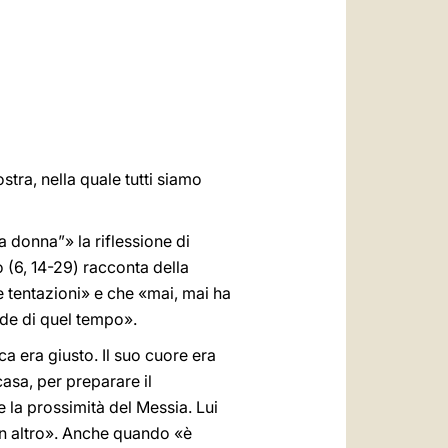
العربيّة
中文
LATINE
stra, nella quale tutti siamo
a donna”» la riflessione di
 (6, 14-29) racconta della
e tentazioni» e che «mai, mai ha
nde di quel tempo».
a era giusto. Il suo cuore era
casa, per preparare il
 la prossimità del Messia. Lui
 un altro». Anche quando «è