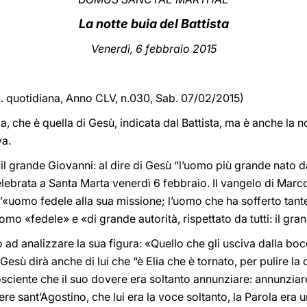
La notte buia del Battista
Venerdì, 6 febbraio 2015
d. quotidiana, Anno CLV, n.030, Sab. 07/02/2015)
 che è quella di Gesù, indicata dal Battista, ma è anche la no
va.
«il grande Giovanni: al dire di Gesù “l’uomo più grande nato d
ebrata a Santa Marta venerdì 6 febbraio. Il vangelo di Marco
st’«uomo fedele alla sua missione; l’uomo che ha sofferto tant
omo «fedele» e «di grande autorità, rispettato da tutti: il gra
ad analizzare la sua figura: «Quello che gli usciva dalla bocc
esù dirà anche di lui che “è Elia che è tornato, per pulire la 
ciente che il suo dovere era soltanto annunziare: annunziare
tere sant’Agostino, che lui era la voce soltanto, la Parola era