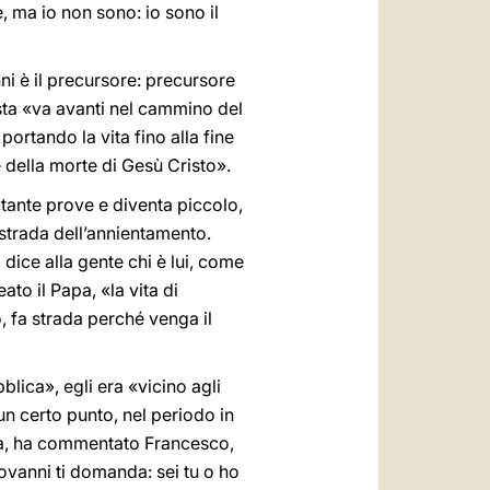
e, ma io non sono: io sono il
ni è il precursore: precursore
tista «va avanti nel cammino del
rtando la vita fino alla fine
e della morte di Gesù Cristo».
 «tante prove e diventa piccolo,
 strada dell’annientamento.
dice alla gente chi è lui, come
ato il Papa, «la vita di
, fa strada perché venga il
blica», egli era «vicino agli
un certo punto, nel periodo in
cena, ha commentato Francesco,
vanni ti domanda: sei tu o ho