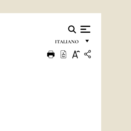
ITALIANO
FRANÇAIS
ENGLISH
ITALIANO
PORTUGUÊS
ESPAÑOL
DEUTSCH
POLSKI