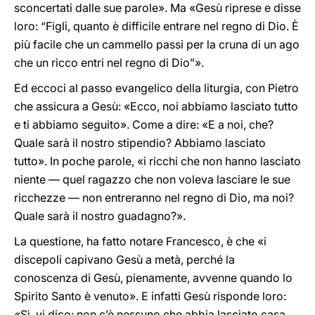
sconcertati dalle sue parole». Ma «Gesù riprese e disse
loro: “Figli, quanto è difficile entrare nel regno di Dio. È
più facile che un cammello passi per la cruna di un ago
che un ricco entri nel regno di Dio”».
Ed eccoci al passo evangelico della liturgia, con Pietro
che assicura a Gesù: «Ecco, noi abbiamo lasciato tutto
e ti abbiamo seguito». Come a dire: «E a noi, che?
Quale sarà il nostro stipendio? Abbiamo lasciato
tutto». In poche parole, «i ricchi che non hanno lasciato
niente — quel ragazzo che non voleva lasciare le sue
ricchezze — non entreranno nel regno di Dio, ma noi?
Quale sarà il nostro guadagno?».
La questione, ha fatto notare Francesco, è che «i
discepoli capivano Gesù a metà, perché la
conoscenza di Gesù, pienamente, avvenne quando lo
Spirito Santo è venuto». E infatti Gesù risponde loro:
«Sì, vi dico: non c’è nessuno che abbia lasciato casa,