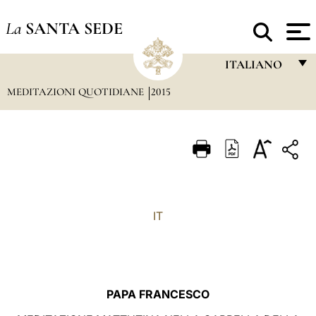
La
SANTA SEDE
ITALIANO
MEDITAZIONI QUOTIDIANE
2015
FRANÇAIS
ENGLISH
ITALIANO
PORTUGUÊS
ESPAÑOL
IT
DEUTSCH
POLSKI
العربيّة
PAPA FRANCESCO
中文