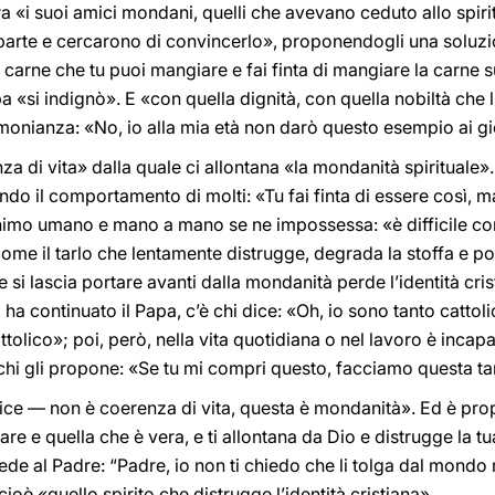
lora «i suoi amici mondani, quelli che avevano ceduto allo spir
isparte e cercarono di convincerlo», proponendogli una solu
 carne che tu puoi mangiare e fai finta di mangiare la carne sui
a «si indignò». E «con quella dignità, con quella nobiltà che 
imonianza: «No, io alla mia età non darò questo esempio ai gi
a di vita» dalla quale ci allontana «la mondanità spirituale».
o il comportamento di molti: «Tu fai finta di essere così, ma 
animo umano e mano a mano se ne impossessa: «è difficile con
e il tarlo che lentamente distrugge, degrada la stoffa e poi
e si lascia portare avanti dalla mondanità perde l’identità cri
 ha continuato il Papa, c’è chi dice: «Oh, io sono tanto catto
tolico»; poi, però, nella vita quotidiana o nel lavoro è incap
chi gli propone: «Se tu mi compri questo, facciamo questa ta
fice — non è coerenza di vita, questa è mondanità». Ed è pro
are e quella che è vera, e ti allontana da Dio e distrugge la tu
de al Padre: “Padre, io non ti chiedo che li tolga dal mondo 
oè «quello spirito che distrugge l’identità cristiana».