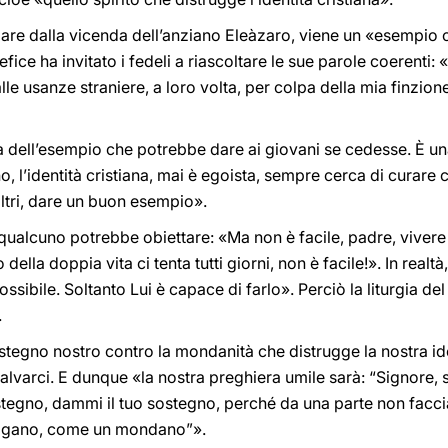
colare dalla vicenda dell’anziano Eleàzaro, viene un «esempio 
fice ha invitato i fedeli a riascoltare le sue parole coerenti
lle usanze straniere, a loro volta, per colpa della mia finzio
 dell’esempio che potrebbe dare ai giovani se cedesse. È una
ano, l’identità cristiana, mai è egoista, sempre cerca di curare
altri, dare un buon esempio».
qualcuno potrebbe obiettare: «Ma non è facile, padre, viver
 della doppia vita ci tenta tutti giorni, non è facile!». In realt
ssibile. Soltanto Lui è capace di farlo». Perciò la liturgia del
.
sostegno nostro contro la mondanità che distrugge la nostra ide
 salvarci. E dunque «la nostra preghiera umile sarà: “Signore,
ostegno, dammi il tuo sostegno, perché da una parte non faccia
 pagano, come un mondano”».