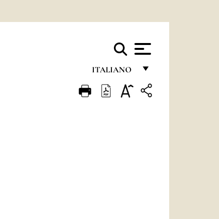
ITALIANO
FRANÇAIS
ENGLISH
ITALIANO
PORTUGUÊS
ESPAÑOL
DEUTSCH
POLSKI