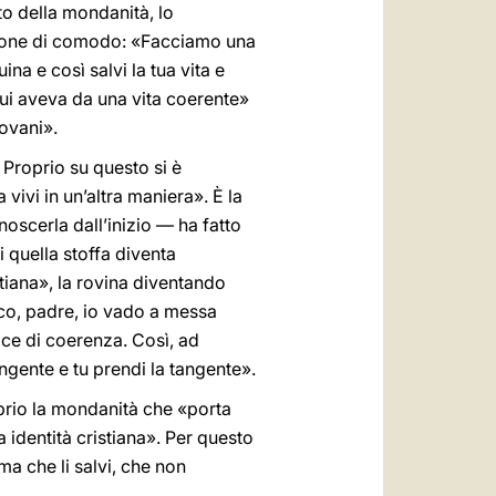
ito della mondanità, lo
zione di comodo: «Facciamo una
na e così salvi la tua vita e
lui aveva da una vita coerente»
ovani».
 Proprio su questo si è
vivi in un’altra maniera». È la
oscerla dall’inizio — ha fatto
 quella stoffa diventa
stiana», la rovina diventando
lico, padre, io vado a messa
ace di coerenza. Così, ad
ngente e tu prendi la tangente».
prio la mondanità che «porta
a identità cristiana». Per questo
ma che li salvi, che non