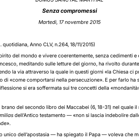
Senza compromessi
Martedì, 17 novembre 2015
d. quotidiana, Anno CLV, n.264, 18/11/2015)
 spirito del mondo e vivere coerentemente, senza cedimenti e
rancesco, meditando sulle letture del giorno, ha rivolto duran
o la via attraverso la quale in questi giorni «la Chiesa ci pr
ato di «come comportarsi nella persecuzione». E per farlo ha s
iflessione si era soffermata sui tre concetti della «mondanità
al brano del secondo libro dei Maccabei (6, 18-31) nel quale 
milias
dell’Antico testamento — «non si lascia indebolire dall
nde».
o unico dell’apostasia — ha spiegato il Papa — voleva che ma