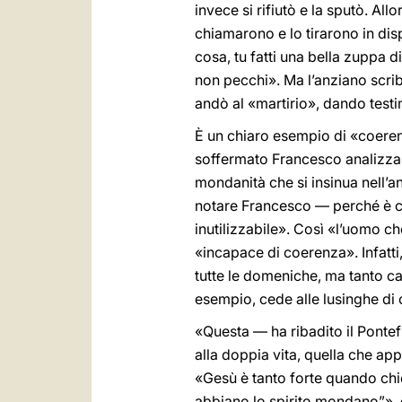
invece si rifiutò e la sputò. Al
chiamarono e lo tirarono in d
cosa, tu fatti una bella zuppa di
non pecchi». Ma l’anziano scrib
andò al «martirio», dando test
È un chiaro esempio di «coerenz
soffermato Francesco analizzand
mondanità che si insinua nell’
notare Francesco — perché è com
inutilizzabile». Così «l’uomo ch
«incapace di coerenza». Infatti,
tutte le domeniche, ma tanto cat
esempio, cede alle lusinghe di 
«Questa — ha ribadito il Ponte
alla doppia vita, quella che app
«Gesù è tanto forte quando chie
abbiano lo spirito mondano”», ci