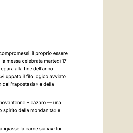
العربيّة
中文
LATINE
 compromessi, il proprio essere
te la messa celebrata martedì 17
epara alla fine dell’anno
viluppato il filo logico avviato
» dell’«apostasia» e della
il novantenne Eleàzaro — una
o spirito della mondanità» e
ngiasse la carne suina»; lui