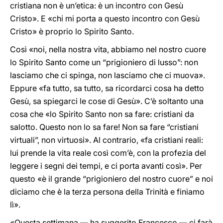
cristiana non è un’etica: è un incontro con Gesù
Cristo». E «chi mi porta a questo incontro con Gesù
Cristo» è proprio lo Spirito Santo.
Così «noi, nella nostra vita, abbiamo nel nostro cuore
lo Spirito Santo come un “prigioniero di lusso”: non
lasciamo che ci spinga, non lasciamo che ci muova».
Eppure «fa tutto, sa tutto, sa ricordarci cosa ha detto
Gesù, sa spiegarci le cose di Gesù». C’è soltanto una
cosa che «lo Spirito Santo non sa fare: cristiani da
salotto. Questo non lo sa fare! Non sa fare “cristiani
virtuali”, non virtuosi». Al contrario, «fa cristiani reali:
lui prende la vita reale così com’è, con la profezia del
leggere i segni dei tempi, e ci porta avanti così». Per
questo «è il grande “prigioniero del nostro cuore” e noi
diciamo che è la terza persona della Trinità e finiamo
lì».
«Questa settimana — ha suggerito Francesco — ci farà