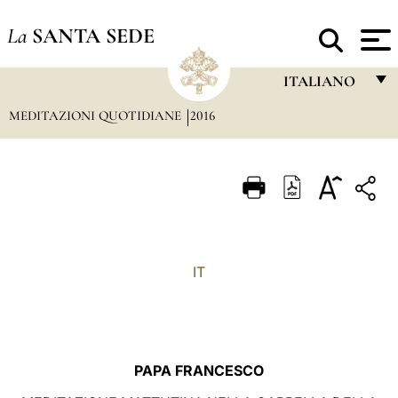
La
SANTA SEDE
ITALIANO
MEDITAZIONI QUOTIDIANE
2016
FRANÇAIS
ENGLISH
ITALIANO
PORTUGUÊS
ESPAÑOL
IT
DEUTSCH
POLSKI
العربيّة
PAPA FRANCESCO
中文