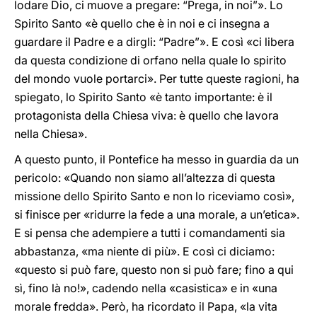
lodare Dio, ci muove a pregare: “Prega, in noi”». Lo
Spirito Santo «è quello che è in noi e ci insegna a
guardare il Padre e a dirgli: “Padre”». E così «ci libera
da questa condizione di orfano nella quale lo spirito
del mondo vuole portarci». Per tutte queste ragioni, ha
spiegato, lo Spirito Santo «è tanto importante: è il
protagonista della Chiesa viva: è quello che lavora
nella Chiesa».
A questo punto, il Pontefice ha messo in guardia da un
pericolo: «Quando non siamo all’altezza di questa
missione dello Spirito Santo e non lo riceviamo così»,
si finisce per «ridurre la fede a una morale, a un’etica».
E si pensa che adempiere a tutti i comandamenti sia
abbastanza, «ma niente di più». E così ci diciamo:
«questo si può fare, questo non si può fare; fino a qui
sì, fino là no!», cadendo nella «casistica» e in «una
morale fredda». Però, ha ricordato il Papa, «la vita