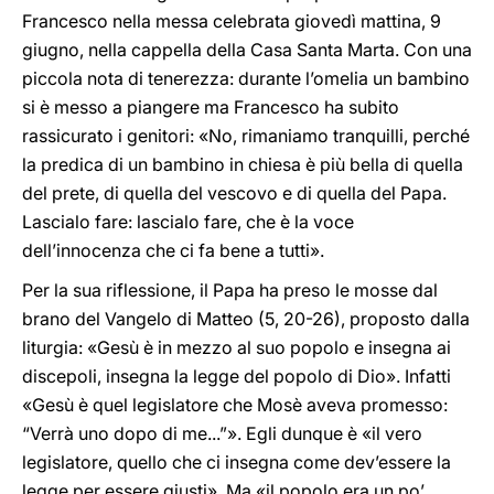
Francesco nella messa celebrata giovedì mattina, 9
giugno, nella cappella della Casa Santa Marta. Con una
piccola nota di tenerezza: durante l’omelia un bambino
si è messo a piangere ma Francesco ha subito
rassicurato i genitori: «No, rimaniamo tranquilli, perché
la predica di un bambino in chiesa è più bella di quella
del prete, di quella del vescovo e di quella del Papa.
Lascialo fare: lascialo fare, che è la voce
dell’innocenza che ci fa bene a tutti».
Per la sua riflessione, il Papa ha preso le mosse dal
brano del Vangelo di Matteo (5, 20-26), proposto dalla
liturgia: «Gesù è in mezzo al suo popolo e insegna ai
discepoli, insegna la legge del popolo di Dio». Infatti
«Gesù è quel legislatore che Mosè aveva promesso:
“Verrà uno dopo di me...”». Egli dunque è «il vero
legislatore, quello che ci insegna come dev’essere la
legge per essere giusti». Ma «il popolo era un po’