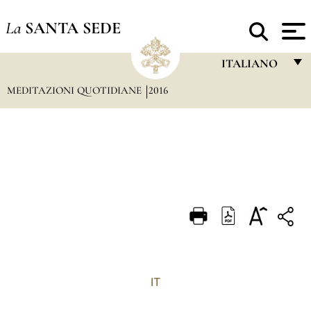
La
SANTA SEDE
ITALIANO
MEDITAZIONI QUOTIDIANE
2016
FRANÇAIS
ENGLISH
ITALIANO
PORTUGUÊS
ESPAÑOL
DEUTSCH
POLSKI
العربيّة
IT
中文