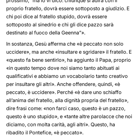
prossimo, “ma io vi dico: chiunque si adira con il
proprio fratello, dovrà essere sottoposto a giudizio. E
chi poi dice al fratello stupido, dovrà essere
sottoposto al sinedrio e chi gli dice pazzo sarà
destinato al fuoco della Geenna”».
In sostanza, Gesù afferma che «è peccato non solo
uccidere», ma anche «insultare e sgridare» il fratello. E
«questo fa bene sentirlo», ha aggiunto il Papa, proprio
«in questo tempo dove noi siamo tanto abituati ai
qualificativi e abbiamo un vocabolario tanto creativo
per insultare gli altri». Anche offendere, quindi, «è
peccato, è uccidere». Perché «è dare uno schiaffo
all’anima del fratello, alla dignità propria del fratello»,
dire frasi come: «non farci caso, questo è un pazzo,
questo è uno stupido», e «tante altre parolacce che noi
diciamo, con molta carità, agli altri». Questo, ha
ribadito il Pontefice, «è peccato».