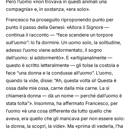
Però l’uomo «non trovava in questi animali una
compagnia» e, in sostanza, «era solo».
Francesco ha proseguito riproponendo punto per
punto il passo della Genesi: «Allora il Signore —
continua il racconto — “fece scendere un torpore
sull’uomo”: lo fa dormire. Un uomo solo, la solitudine,
adesso l’uomo viene addormentato, il sogno
dell’uomo: si addormentò». E «artigianalmente —
questo è scritto letteralmente — gli tolse la costola e
fece “una donna e la condusse all’uomo”. L’uomo,
quando la vide, disse: “Ah, questa volta sì! Questa è
ossa dalle mie ossa, carne dalla mia carne. La si
chiamerà donna — dà un nome — perché dall’uomo è
stata tolta”». Insomma, ha affermato Francesco, per
l’uomo «è una cosa differente da tutto quello che
aveva, era quello che gli mancava per non essere solo:
la donna, la scoprì, la vide». Ma «prima di vederla, l’ha