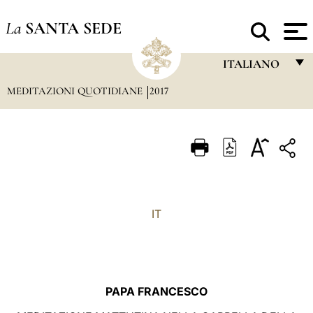
La
SANTA SEDE
ITALIANO
MEDITAZIONI QUOTIDIANE
2017
FRANÇAIS
ENGLISH
ITALIANO
PORTUGUÊS
ESPAÑOL
IT
DEUTSCH
POLSKI
العربيّة
PAPA FRANCESCO
中文