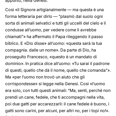
appunto, nella Genesi.
Così «il Signore artigianalmente — ma questa è una
forma letteraria per dirlo — “plasmò dal suolo ogni
sorta di animali selvatici e tutti gli uccelli del cielo e li
condusse all’uomo, per vedere come li avrebbe
chiamati”» ha affermato il Papa rileggendo il passo
biblico. E «Dio disse» all’uomo: «questa sarà la tua
compagnia. dalle un nome». Da parte di Dio, ha
proseguito Francesco, «questo è un mandato di
dominio». In pratica dice all’uomo: «Tu sarai il padrone
di questi, quello che dà il nome, quello che comanda”».
Ma «per l’uomo non trovò un aiuto che gli
corrispondesse» si legge nella Genesi. Così «l’uomo
era solo, con tutti questi animali: “Ma, senti, perché non
prendi un cane, fedele, che ti accompagni nella vita,
poi due gatti per accarezzarli: il cane fedele è buono, i
gatti sono carini, per alcuni, per altri no, per i topi no!».