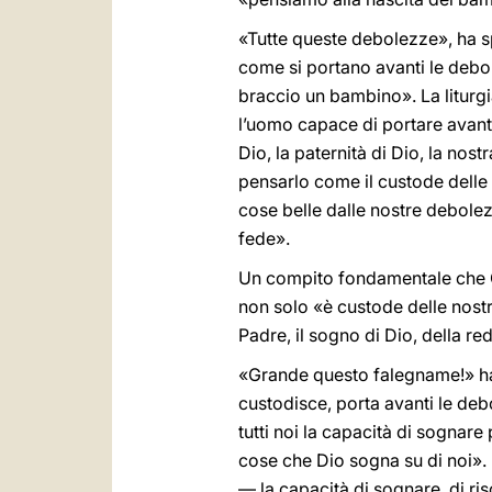
«Tutte queste debolezze», ha sp
come si portano avanti le debol
braccio un bambino». La liturg
l’uomo capace di portare avanti
Dio, la paternità di Dio, la nos
pensarlo come il custode delle 
cose belle dalle nostre debolez
fede».
Un compito fondamentale che G
non solo «è custode delle nost
Padre, il sogno di Dio, della red
«Grande questo falegname!» ha 
custodisce, porta avanti le deb
tutti noi la capacità di sognar
cose che Dio sogna su di noi». 
— la capacità di sognare, di risc