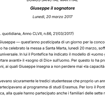
Giuseppe il sognatore
Lunedì, 20 marzo 2017
d. quotidiana, Anno CLVII, n.66, 21/03/2017)
an Giuseppe — quest’anno posticipata di un giorno per la con
ha celebrato la messa a Santa Marta, lunedì 20 marzo, soff
universale. In lui il Pontefice ha indicato il modello di «uom
rtare avanti» il «sogno di Dio» sull’uomo. Per questo lo ha 
ani, ai quali Giuseppe insegna a non perdere mai «la capacità 
o avevano sicuramente le tredici studentesse che proprio un an
artecipavano al programma di studi Erasmus. Per loro il Pon
ica, alla quale hanno partecipato anche i familiari delle sette