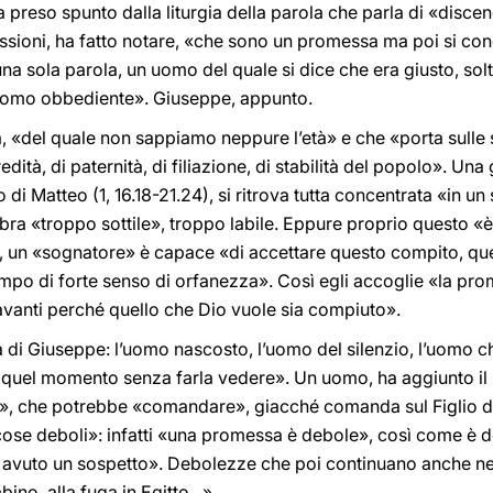
preso spunto dalla liturgia della parola che parla di «discen
pressioni, ha fatto notare, «che sono un promessa ma poi si co
a sola parola, un uomo del quale si dice che era giusto, sol
omo obbediente». Giuseppe, appunto.
 «del quale non sappiamo neppure l’età» e che «porta sulle s
ità, di paternità, di filiazione, di stabilità del popolo». Un
 di Matteo (1, 16.18-21.24), si ritrova tutta concentrata «in 
mbra «troppo sottile», troppo labile. Eppure proprio questo «è 
ui, un «sognatore» è capace «di accettare questo compito, q
empo di forte senso di orfanezza». Così egli accoglie «la prom
 avanti perché quello che Dio vuole sia compiuto».
a di Giuseppe: l’uomo nascosto, l’uomo del silenzio, l’uomo c
in quel momento senza farla vedere». Un uomo, ha aggiunto il
a», che potrebbe «comandare», giacché comanda sul Figlio d
 «cose deboli»: infatti «una promessa è debole», così come 
a avuto un sospetto». Debolezze che poi continuano anche neg
no, alla fuga in Egitto...».