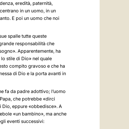
denza, eredità, paternità,
ncentrano in un uomo, in un
tanto. E poi un uomo che noi
ue spalle tutte queste
a grande responsabilità che
un sogno». Apparentemente, ha
lo stile di Dio» nel quale
uesto compito gravoso e che ha
essa di Dio e la porta avanti in
he fa da padre adottivo; l’uomo
 Papa, che potrebbe «dirci
i Dio, eppure «obbedisce». A
è debole «un bambino», ma anche
li eventi successivi: