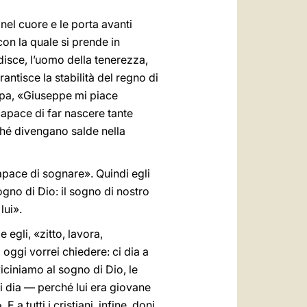
nel cuore e le porta avanti
on la quale si prende in
isce, l’uomo della tenerezza,
ntisce la stabilità del regno di
 Papa, «Giuseppe mi piace
capace di far nascere tante
ché divengano salde nella
pace di sognare». Quindi egli
gno di Dio: il sogno di nostro
lui».
egli, «zitto, lavora,
 oggi vorrei chiedere: ci dia a
iciniamo al sogno di Dio, le
i dia — perché lui era giovane
 a tutti i cristiani, infine, doni