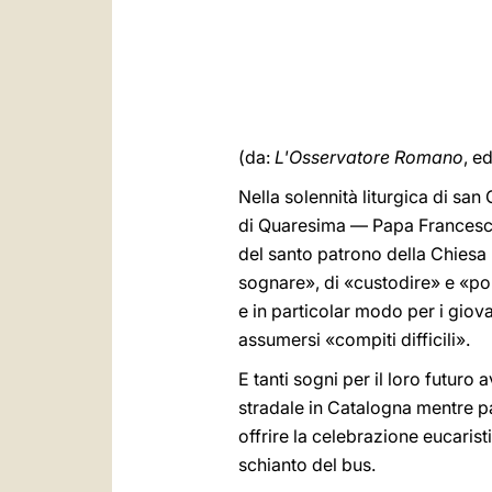
(da:
L'Osservatore Romano
, e
Nella solennità liturgica di s
di Quaresima — Papa Francesco 
del santo patrono della Chiesa 
sognare», di «custodire» e «po
e in particolar modo per i giov
assumersi «compiti difficili».
E tanti sogni per il loro futur
stradale in Catalogna mentre p
offrire la celebrazione eucarist
schianto del bus.