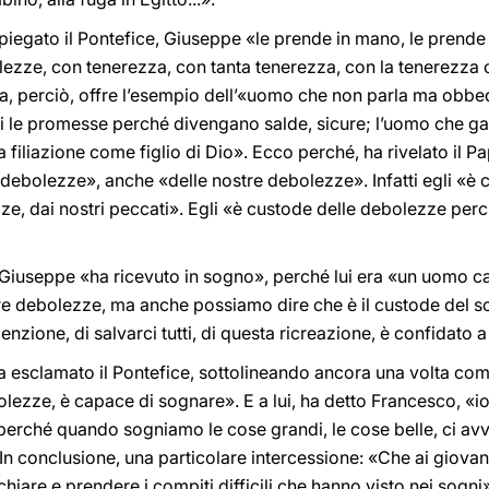
iegato il Pontefice, Giuseppe «le prende in mano, le prende 
ezze, con tenerezza, con tanta tenerezza, con la tenerezza c
ia, perciò, offre l’esempio dell’«uomo che non parla ma obbed
 le promesse perché divengano salde, sicure; l’uomo che gara
tra filiazione come figlio di Dio». Ecco perché, ha rivelato il
debolezze», anche «delle nostre debolezze». Infatti egli «è 
ze, dai nostri peccati». Egli «è custode delle debolezze per
iuseppe «ha ricevuto in sogno», perché lui era «un uomo ca
re debolezze, ma anche possiamo dire che è il custode del so
enzione, di salvarci tutti, di questa ricreazione, è confidato a 
esclamato il Pontefice, sottolineando ancora una volta come 
olezze, è capace di sognare». E a lui, ha detto Francesco, «io
e perché quando sogniamo le cose grandi, le cose belle, ci avv
In conclusione, una particolare intercessione: «Che ai giovan
hiare e prendere i compiti difficili che hanno visto nei sogni». E