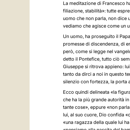
La meditazione di Francesco ha 
filiazione, stabilità»: tutte es
uomo che non parla, non dice un
vediamo che agisce come un u
Un uomo, ha proseguito il Papa,
promesse di discendenza, di ered
però, come si legge nel vangelo
detto il Pontefice, tutto ciò se
Giuseppe si ritrova appieno: l
tanto da dirci a noi in questo t
silenzio con fortezza, la porta
Ecco quindi delineata «la figur
che ha la più grande autorità 
tante cose», eppure «non parl
lui, al suo cuore, Dio confida
«una ragazza della quale lui h
«pensiamo alla nascita del bambi