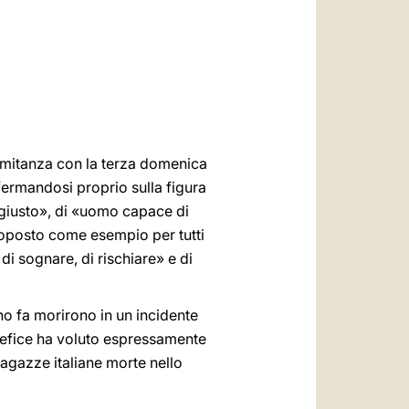
العربيّة
中文
LATINE
comitanza con la terza domenica
ermandosi proprio sulla figura
o giusto», di «uomo capace di
proposto come esempio per tutti
di sognare, di rischiare» e di
no fa morirono in un incidente
tefice ha voluto espressamente
 ragazze italiane morte nello