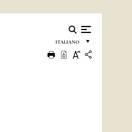
ITALIANO
FRANÇAIS
ENGLISH
ITALIANO
PORTUGUÊS
ESPAÑOL
DEUTSCH
POLSKI