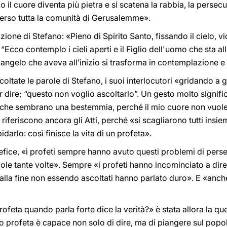
e o il cuore diventa più pietra e si scatena la rabbia, la perse
verso tutta la comunità di Gerusalemme».
zione di Stefano: «Pieno di Spirito Santo, fissando il cielo, v
 “Ecco contemplo i cieli aperti e il Figlio dell'uomo che sta al
i angelo che aveva all’inizio si trasforma in contemplazione e
coltate le parole di Stefano, i suoi interlocutori «gridando a 
 dire; “questo non voglio ascoltarlo”. Un gesto molto signif
 che sembrano una bestemmia, perché il mio cuore non vuole a
 riferiscono ancora gli Atti, perché «si scagliarono tutti insie
pidarlo: così finisce la vita di un profeta».
efice, «i profeti sempre hanno avuto questi problemi di persec
le tante volte». Sempre «i profeti hanno incominciato a dire
lla fine non essendo ascoltati hanno parlato duro». E «anche
profeta quando parla forte dice la verità?» è stata allora la q
 profeta è capace non solo di dire, ma di piangere sul pop