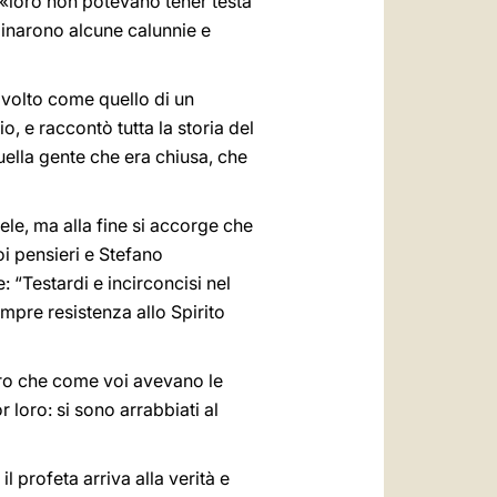
a «loro non potevano tener testa
binarono alcune calunnie e
o volto come quello di un
o, e raccontò tutta la storia del
uella gente che era chiusa, che
ele, ma alla fine si accorge che
oi pensieri e Stefano
“Testardi e incirconcisi nel
mpre resistenza allo Spirito
loro che come voi avevano le
r loro: si sono arrabbiati al
 profeta arriva alla verità e