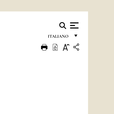
ITALIANO
FRANÇAIS
ENGLISH
ITALIANO
PORTUGUÊS
ESPAÑOL
DEUTSCH
POLSKI