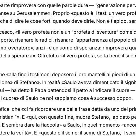
a parte rimprovera con quelle parole dure — “generazione perv
anse su Gerusalemme». Proprio «questo è il test: un vero pro
he di dire le cose forti quando deve dirle. Non è tiepido, sem
cesco, «il vero profeta non è un “profeta di sventure” come 
porte, risanare le radici, risanare l’appartenenza al popolo d
rimproveratore», anzi «è un uomo di speranza: rimprovera qu
ella speranza». Oltretutto «il vero profeta, se fa bene il suo m
che «alla fine i testimoni deposero i loro mantelli ai piedi di
one» di Stefano». In realtà «Saulo aveva dimenticato il signif
 — ha detto il Papa battendosi il petto a indicare il cuore —
 il cuore» di Saulo «e noi sappiamo cosa è successo dopo».
efice, che «ci fa ricordare una bella frase detta da uno dei pri
ristiani”». E «qui, con questo fine, muore Stefano, lapidato p
. E sembra dare la fiaccola» a Saulo, in quel momento «ancor
ere la verità». E «questo è il seme: il seme di Stefano, il sem