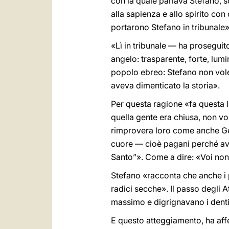
con la quale parlava Stefano, s
alla sapienza e allo spirito co
portarono Stefano in tribunale»
«Lì in tribunale — ha proseguito
angelo: trasparente, forte, lumi
popolo ebreo: Stefano non volev
aveva dimenticato la storia».
Per questa ragione «fa questa lu
quella gente era chiusa, non vole
rimprovera loro come anche Ges
cuore — cioè pagani perché ave
Santo”». Come a dire: «Voi non s
Stefano «racconta che anche i p
radici secche». Il passo degli A
massimo e digrignavano i denti
E questo atteggiamento, ha affe