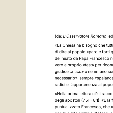
(da:
L'Osservatore Romano
, e
«La Chiesa ha bisogno che tutti
di dire al popolo «parole forti
delineato da Papa Francesco nel
vero e proprio «test» per ricon
giudice critico» e nemmeno «un
necessario», sempre «spalancand
radici e l’appartenenza al popo
«Nella prima lettura c’è il racc
degli apostoli (7,51 - 8,1). «È l
puntualizzato Francesco, che «i