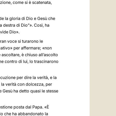
cuzione, come si è scatenata,
ide la gloria di Dio e Gesù che
la destra di Dio”». Così, ha
 vide Dio».
gran voce si turarono le
icativo» per affermare; «non
scoltare, è chiuso all’ascolto
me contro di lui, lo trascinarono
uzione per dire la verità, e la
 la verità con dolcezza, per
 Gesù ha detto quasi le stesse
uestione posta dal Papa. «È
olo che ha abbandonato la