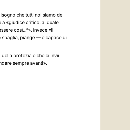
isogno che tutti noi siamo dei
 a «giudice critico, al quale
ere così...”». Invece «il
o sbaglia, piange — è capace di
ella profezia e che ci invii
 andare sempre avanti».