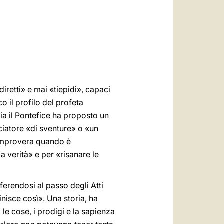
العربيّة
中文
LATINE
iretti» e mai «tiepidi», capaci
 il profilo del profeta
ia il Pontefice ha proposto un
ciatore «di sventure» o «un
rimprovera quando è
 verità» e per «risanare le
iferendosi al passo degli Atti
finisce così». Una storia, ha
le cose, i prodigi e la sapienza