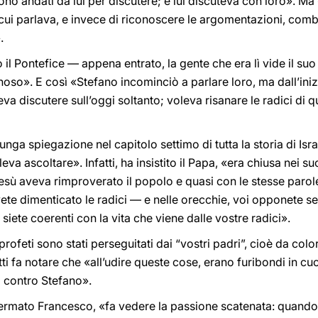
ono andati da lui per discutere; e lui discuteva con loro». M
n cui parlava, e invece di riconoscere le argomentazioni, com
.
 il Pontefice — appena entrato, la gente che era lì vide il su
noso». E così «Stefano incominciò a parlare loro, ma dall’inizi
a discutere sull’oggi soltanto; voleva risanare le radici di q
nga spiegazione nel capitolo settimo di tutta la storia di Isra
va ascoltare». Infatti, ha insistito il Papa, «era chiusa nei su
ù aveva rimproverato il popolo e quasi con le stesse parole: 
te dimenticato le radici — e nelle orecchie, voi opponete se
iete coerenti con la vita che viene dalle vostre radici».
rofeti sono stati perseguitati dai “vostri padri”, cioè da co
tti fa notare che «all’udire queste cose, erano furibondi in cuo
 contro Stefano».
rmato Francesco, «fa vedere la passione scatenata: quando il