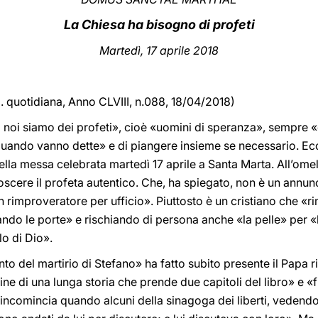
La Chiesa ha bisogno di profeti
Martedì, 17 aprile 2018
d. quotidiana, Anno CLVIII, n.088, 18/04/2018)
 noi siamo dei profeti», cioè «uomini di speranza», sempre «d
 quando vanno dette» e di piangere insieme se necessario. Ecco
la messa celebrata martedì 17 aprile a Santa Marta. All’omel
oscere il profeta autentico. Che, ha spiegato, non è un annun
 rimproveratore per ufficio». Piuttosto è un cristiano che «
o le porte» e rischiando di persona anche «la pelle» per «la
lo di Dio».
onto del martirio di Stefano» ha fatto subito presente il Papa r
a fine di una lunga storia che prende due capitoli del libro» e «
ncomincia quando alcuni della sinagoga dei liberti, vedendo 