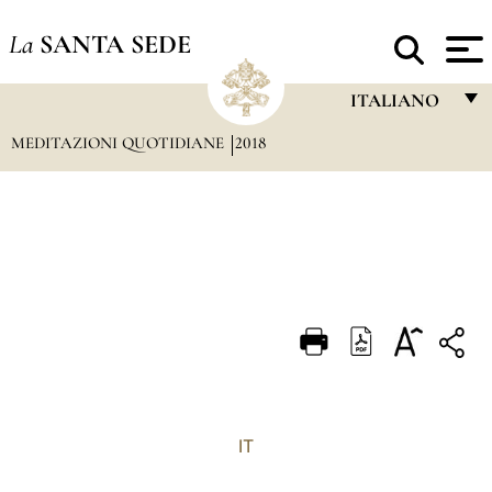
La
SANTA SEDE
ITALIANO
MEDITAZIONI QUOTIDIANE
2018
FRANÇAIS
ENGLISH
ITALIANO
PORTUGUÊS
ESPAÑOL
DEUTSCH
POLSKI
العربيّة
IT
中文