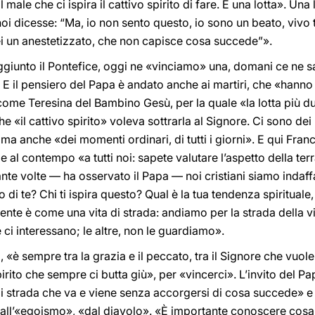
il male che ci ispira il cattivo spirito di fare. È una lotta». Un
noi dicesse: “Ma, io non sento questo, io sono un beato, vivo t
 sei un anestetizzato, che non capisce cosa succede”».
 aggiunto il Pontefice, oggi ne «vinciamo» una, domani ce ne
». E il pensiero del Papa è andato anche ai martiri, che «hanno 
 come Teresina del Bambino Gesù, per la quale «la lotta più du
he «il cattivo spirito» voleva sottrarla al Signore. Ci sono de
ma anche «dei momenti ordinari, di tutti i giorni». E qui Fran
e e al contempo «a tutti noi: sapete valutare l’aspetto della te
te volte — ha osservato il Papa — noi cristiani siamo indaff
 te? Chi ti ispira questo? Qual è la tua tendenza spirituale, 
ente è come una vita di strada: andiamo per la strada della v
ci interessano; le altre, non le guardiamo».
 «è sempre tra la grazia e il peccato, tra il Signore che vuole 
pirito che sempre ci butta giù», per «vincerci». L’invito del P
i strada che va e viene senza accorgersi di cosa succede» e
dall’«egoismo», «dal diavolo». «È importante conoscere cosa