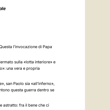
العربيّة
ale
中文
LATINE
Questa l’invocazione di Papa
fermato sulla «lotta interiore» e
rlo»: una vera e propria
, san Paolo sia «all’inferno»,
sentono questa guerra dentro se
astratto: fra il bene che ci