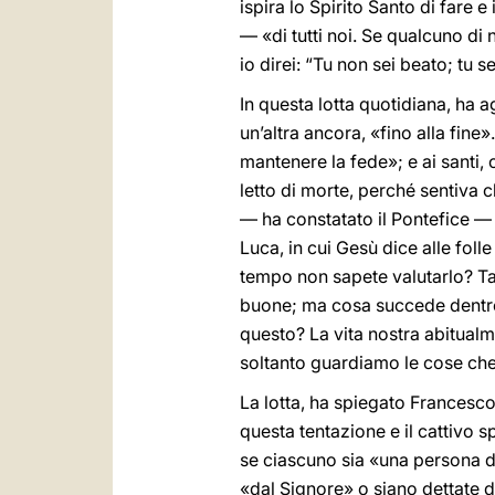
ispira lo Spirito Santo di fare e 
— «di tutti noi. Se qualcuno di 
io direi: “Tu non sei beato; tu
In questa lotta quotidiana, ha
un’altra ancora, «fino alla fine
mantenere la fede»; e ai santi,
letto di morte, perché sentiva c
— ha constatato il Pontefice — 
Luca, in cui Gesù dice alle foll
tempo non sapete valutarlo? Tan
buone; ma cosa succede dentro di
questo? La vita nostra abitualm
soltanto guardiamo le cose che 
La lotta, ha spiegato Francesco,
questa tentazione e il cattivo s
se ciascuno sia «una persona d
«dal Signore» o siano dettate 