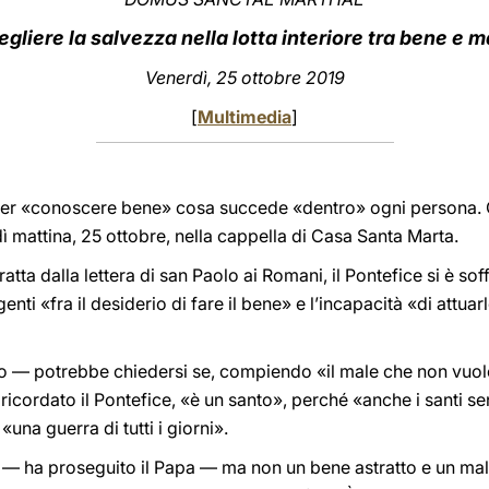
egliere la salvezza nella lotta interiore tra bene e m
Venerdì, 25 ottobre 2019
[
Multimedia
]
 per «conoscere bene» cosa succede «dentro» ogni persona. 
 mattina, 25 ottobre, nella cappella di Casa Santa Marta.
tratta dalla lettera di san Paolo ai Romani, il Pontefice si è sof
enti «fra il desiderio di fare il bene» e l’incapacità «di attua
— potrebbe chiedersi se, compiendo «il male che non vuole»
 ricordato il Pontefice, «è un santo», perché «anche i santi 
«una guerra di tutti i giorni».
le — ha proseguito il Papa — ma non un bene astratto e un male 