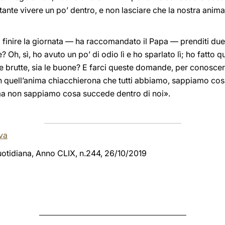
ante vivere un po’ dentro, e non lasciare che la nostra anim
 finire la giornata — ha raccomandato il Papa — prenditi due
Oh, sì, ho avuto un po’ di odio lì e ho sparlato lì; ho fatto que
 le brutte, sia le buone? E farci queste domande, per conosce
 quell’anima chiacchierona che tutti abbiamo, sappiamo cos
 ma non sappiamo cosa succede dentro di noi».
va
quotidiana, Anno CLIX, n.244, 26/10/2019