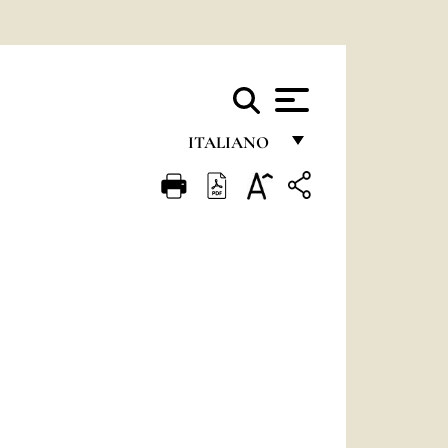
ITALIANO
FRANÇAIS
ENGLISH
ITALIANO
PORTUGUÊS
ESPAÑOL
DEUTSCH
POLSKI