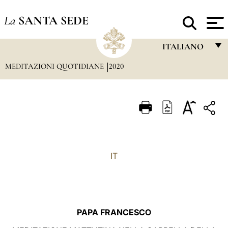
La
SANTA SEDE
ITALIANO
MEDITAZIONI QUOTIDIANE
2020
FRANÇAIS
ENGLISH
ITALIANO
PORTUGUÊS
ESPAÑOL
IT
DEUTSCH
POLSKI
العربيّة
PAPA FRANCESCO
中文