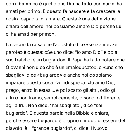
con il bambino è quello che Dio ha fatto con noi: ci ha
amati per primo. E questo fa nascere e fa crescere la
nostra capacità di amare. Questa è una definizione
chiara dell’amore: noi possiamo amare Dio perché Lui
ci ha amati per primo».
La seconda cosa che l’apostolo dice «senza mezze
parole» è questa: «Se uno dice: “Io amo Dio” e odia
suo fratello, è un bugiardo». Il Papa ha fatto notare che
Giovanni non dice che è un «maleducato», o «uno che
sbaglia», dice «bugiardo» e anche noi dobbiamo
imparare questa cosa. Quindi spiega: «Io amo Dio,
prego, entro in estasi... e poi scarto gli altri, odio gli
altri o non li amo, semplicemente, o sono indifferente
agli altri... Non dice: “hai sbagliato”, dice “sei
bugiardo”. E questa parola nella Bibbia è chiara,
perché essere bugiardo è proprio il modo di essere del
diavolo: è il “grande bugiardo”, ci dice il Nuovo