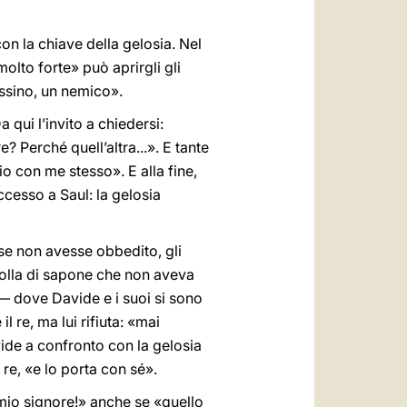
on la chiave della gelosia. Nel
olto forte» può aprirgli gli
assino, un nemico».
qui l’invito a chiedersi:
 Perché quell’altra...». E tante
o con me stesso». E alla fine,
cesso a Saul: la gelosia
 se non avesse obbedito, gli
 bolla di sapone che non aveva
— dove Davide e i suoi si sono
 re, ma lui rifiuta: «mai
vide a confronto con la gelosia
 re, «e lo porta con sé».
 mio signore!» anche se «quello