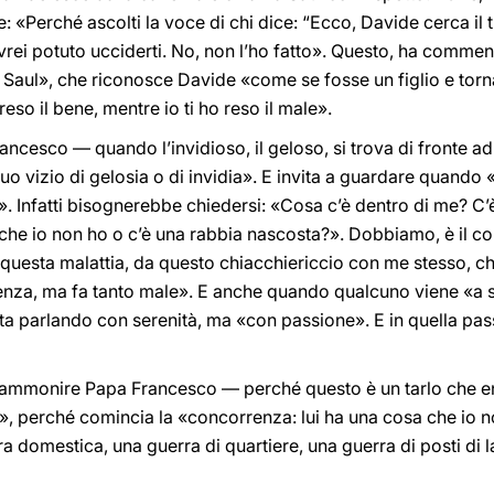
e: «Perché ascolti la voce di chi dice: “Ecco, Davide cerca il 
avrei potuto ucciderti. No, non l’ho fatto». Questo, ha commen
i Saul», che riconosce Davide «come se fosse un figlio e torna
eso il bene, mentre io ti ho reso il male».
ncesco — quando l’invidioso, il geloso, si trova di fronte ad
suo vizio di gelosia o di invidia». E invita a guardare quando
 Infatti bisognerebbe chiedersi: «Cosa c’è dentro di me? C’è 
che io non ho o c’è una rabbia nascosta?». Dobbiamo, è il con
questa malattia, da questo chiacchiericcio con me stesso, ch
nza, ma fa tanto male». E anche quando qualcuno viene «a s
ta parlando con serenità, ma «con passione». E in quella passi
 ammonire Papa Francesco — perché questo è un tarlo che entr
», perché comincia la «concorrenza: lui ha una cosa che io n
ra domestica, una guerra di quartiere, una guerra di posti di 