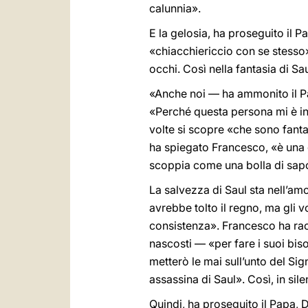
calunnia».
E la gelosia, ha proseguito il 
«chiacchiericcio con se stesso»,
occhi. Così nella fantasia di S
«Anche noi — ha ammonito il Pap
«Perché questa persona mi è ins
volte si scopre «che sono fanta
ha spiegato Francesco, «è una g
scoppia come una bolla di sapo
La salvezza di Saul sta nell’amo
avrebbe tolto il regno, ma gli 
consistenza». Francesco ha rac
nascosti — «per fare i suoi biso
metterò le mai sull’unto del Si
assassina di Saul». Così, in sile
Quindi, ha proseguito il Papa, 