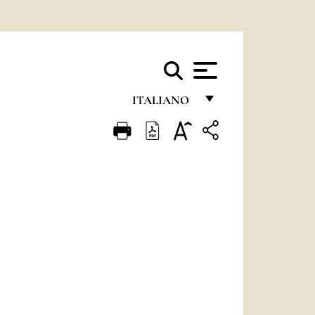
ITALIANO
FRANÇAIS
ENGLISH
ITALIANO
PORTUGUÊS
ESPAÑOL
DEUTSCH
POLSKI