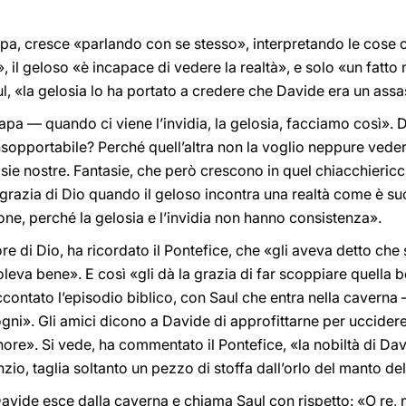
Papa, cresce «parlando con se stesso», interpretando le cose c
 il geloso «è incapace di vedere la realtà», e solo «un fatto m
aul, «la gelosia lo ha portato a credere che Davide era un ass
a — quando ci viene l’invidia, la gelosia, facciamo così». Da 
opportabile? Perché quell’altra non la voglio neppure vedere?
sie nostre. Fantasie, che però crescono in quel chiacchiericci
razia di Dio quando il geloso incontra una realtà come è suc
ne, perché la gelosia e l’invidia non hanno consistenza».
re di Dio, ha ricordato il Pontefice, che «gli aveva detto che
voleva bene». E così «gli dà la grazia di far scoppiare quella
contato l’episodio biblico, con Saul che entra nella caverna 
gni». Gli amici dicono a Davide di approfittarne per uccidere il
gnore». Si vede, ha commentato il Pontefice, «la nobiltà di Da
nzio, taglia soltanto un pezzo di stoffa dall’orlo del manto del
Davide esce dalla caverna e chiama Saul con rispetto: «O re,