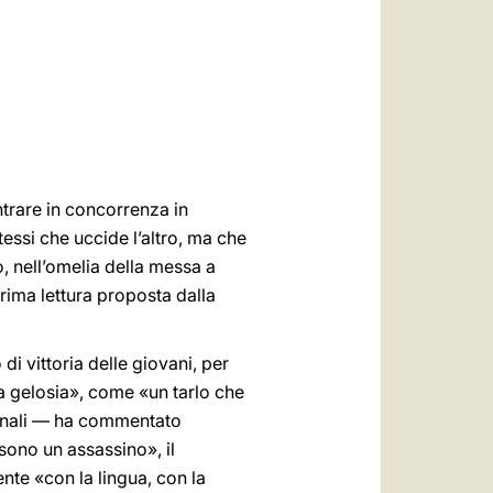
العربيّة
中文
LATINE
entrare in concorrenza in
tessi che uccide l’altro, ma che
, nell’omelia della messa a
rima lettura proposta dalla
di vittoria delle giovani, per
la gelosia», come «un tarlo che
minali — ha commentato
sono un assassino», il
nte «con la lingua, con la