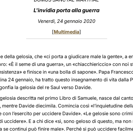
L'invidia porta alla guerra
Venerdì, 24 gennaio 2020
[
Multimedia
]
ia e della gelosia, che «ci porta a giudicare male la gente», a 
voro: «È il seme di una guerra», un «chiacchiericcio» con noi s
sistenza» e finisce in «una bolla di sapone». Papa Francesco
na 24 gennaio, ha tratto questo insegnamento di vita dalla P
gonfia la gelosia del re Saul verso Davide.
 gelosia descritta nel primo Libro di Samuele, nasce dal canto 
, mentre Davide diecimila. Comincia così «l’inquietudine del
ce con l’esercito per uccidere Davide». «Le gelosie sono cri
uccidere». E a chi dice «sì, sono geloso di questo, ma non 
 se continui può finire male». Perché si può uccidere facilme