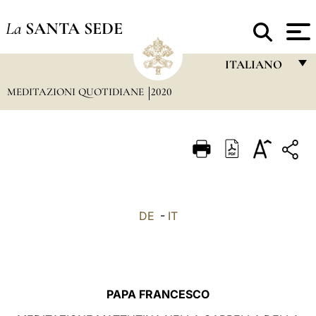
La
SANTA SEDE
ITALIANO
MEDITAZIONI QUOTIDIANE
2020
FRANÇAIS
ENGLISH
ITALIANO
PORTUGUÊS
ESPAÑOL
DE
-
IT
DEUTSCH
POLSKI
العربيّة
PAPA FRANCESCO
中文