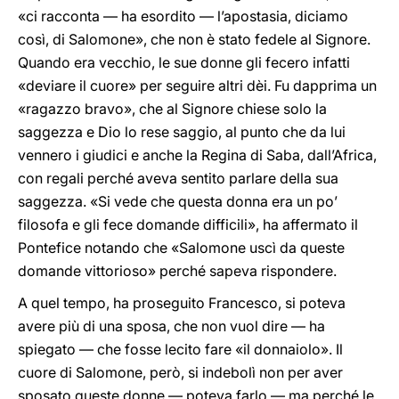
«ci racconta — ha esordito — l’apostasia, diciamo
così, di Salomone», che non è stato fedele al Signore.
Quando era vecchio, le sue donne gli fecero infatti
«deviare il cuore» per seguire altri dèi. Fu dapprima un
«ragazzo bravo», che al Signore chiese solo la
saggezza e Dio lo rese saggio, al punto che da lui
vennero i giudici e anche la Regina di Saba, dall’Africa,
con regali perché aveva sentito parlare della sua
saggezza. «Si vede che questa donna era un po’
filosofa e gli fece domande difficili», ha affermato il
Pontefice notando che «Salomone uscì da queste
domande vittorioso» perché sapeva rispondere.
A quel tempo, ha proseguito Francesco, si poteva
avere più di una sposa, che non vuol dire — ha
spiegato — che fosse lecito fare «il donnaiolo». Il
cuore di Salomone, però, si indebolì non per aver
sposato queste donne — poteva farlo — ma perché le