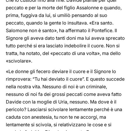
che lo custodì fino alla fine. Davide pianse per quel
peccato e per la morte del figlio Assalonne e quando,
prima, fuggiva da lui, si umiliò pensando al suo
peccato, quando la gente lo insultava. «Era santo.
Salomone non è santo», ha affermato il Pontefice. Il
Signore gli aveva dato tanti doni ma lui aveva sprecato
tutto perché si era lasciato indebolire il cuore. Non si
tratta, ha notato, del «peccato di una volta», ma dello
«scivolare».
«Le donne gli fecero deviare il cuore e il Signore lo
rimprovera: “Tu hai deviato il cuore”. E questo succede
nella nostra vita. Nessuno di noi è un criminale,
nessuno di noi fa dei grossi peccati come aveva fatto
Davide con la moglie di Uria, nessuno. Ma dove è il
pericolo? Lasciarsi scivolare lentamente perché è una
caduta con anestesia, tu non te ne accorgi, ma
lentamente si scivola, si relativizzano le cose e si