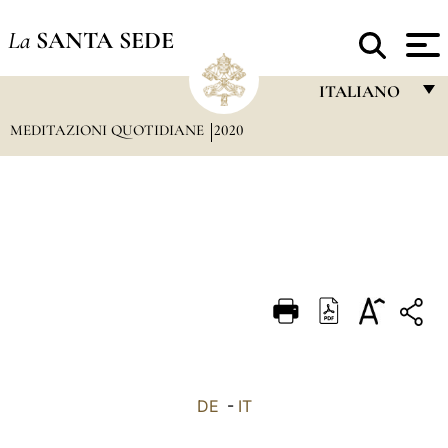
La
SANTA SEDE
ITALIANO
MEDITAZIONI QUOTIDIANE
2020
FRANÇAIS
ENGLISH
ITALIANO
PORTUGUÊS
ESPAÑOL
DEUTSCH
POLSKI
العربيّة
DE
-
IT
中文