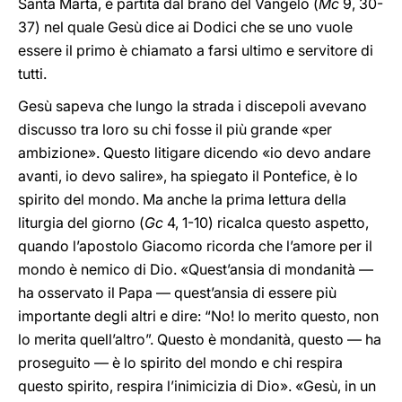
Santa Marta, è partita dal brano del Vangelo (
Mc
9, 30-
37) nel quale Gesù dice ai Dodici che se uno vuole
essere il primo è chiamato a farsi ultimo e servitore di
tutti.
Gesù sapeva che lungo la strada i discepoli avevano
discusso tra loro su chi fosse il più grande «per
ambizione». Questo litigare dicendo «io devo andare
avanti, io devo salire», ha spiegato il Pontefice, è lo
spirito del mondo. Ma anche la prima lettura della
liturgia del giorno (
Gc
4, 1-10) ricalca questo aspetto,
quando l’apostolo Giacomo ricorda che l’amore per il
mondo è nemico di Dio. «Quest’ansia di mondanità —
ha osservato il Papa — quest’ansia di essere più
importante degli altri e dire: “No! Io merito questo, non
lo merita quell’altro”. Questo è mondanità, questo — ha
proseguito — è lo spirito del mondo e chi respira
questo spirito, respira l’inimicizia di Dio». «Gesù, in un