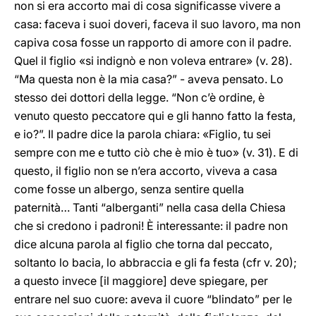
non si era accorto mai di cosa significasse vivere a
casa: faceva i suoi doveri, faceva il suo lavoro, ma non
capiva cosa fosse un rapporto di amore con il padre.
Quel il figlio «si indignò e non voleva entrare» (v. 28).
“Ma questa non è la mia casa?” - aveva pensato. Lo
stesso dei dottori della legge. “Non c’è ordine, è
venuto questo peccatore qui e gli hanno fatto la festa,
e io?”. Il padre dice la parola chiara: «Figlio, tu sei
sempre con me e tutto ciò che è mio è tuo» (v. 31). E di
questo, il figlio non se n’era accorto, viveva a casa
come fosse un albergo, senza sentire quella
paternità… Tanti “alberganti” nella casa della Chiesa
che si credono i padroni! È interessante: il padre non
dice alcuna parola al figlio che torna dal peccato,
soltanto lo bacia, lo abbraccia e gli fa festa (cfr v. 20);
a questo invece [il maggiore] deve spiegare, per
entrare nel suo cuore: aveva il cuore “blindato” per le