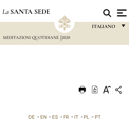
La
SANTA SEDE
ITALIANO
MEDITAZIONI QUOTIDIANE
2020
FRANÇAIS
ENGLISH
ITALIANO
PORTUGUÊS
ESPAÑOL
DEUTSCH
POLSKI
العربيّة
DE
-
EN
-
ES
-
FR
-
IT
-
PL
-
PT
中文