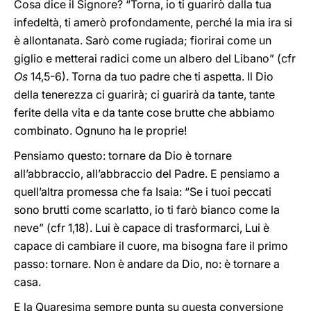
Cosa dice il Signore? “Torna, io ti guarirò dalla tua
infedeltà, ti amerò profondamente, perché la mia ira si
è allontanata. Sarò come rugiada; fiorirai come un
giglio e metterai radici come un albero del Libano” (cfr
Os
14,5-6). Torna da tuo padre che ti aspetta. Il Dio
della tenerezza ci guarirà; ci guarirà da tante, tante
ferite della vita e da tante cose brutte che abbiamo
combinato. Ognuno ha le proprie!
Pensiamo questo: tornare da Dio è tornare
all’abbraccio, all’abbraccio del Padre. E pensiamo a
quell’altra promessa che fa Isaia: “Se i tuoi peccati
sono brutti come scarlatto, io ti farò bianco come la
neve” (cfr 1,18). Lui è capace di trasformarci, Lui è
capace di cambiare il cuore, ma bisogna fare il primo
passo: tornare. Non è andare da Dio, no: è tornare a
casa.
E la Quaresima sempre punta su questa conversione