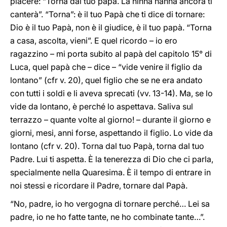
piacere: “Torna dal tuo papà. La ninna nanna ancora ti
canterà”. “Torna”: è il tuo Papà che ti dice di tornare:
Dio è il tuo Papà, non è il giudice, è il tuo papà. “Torna
a casa, ascolta, vieni”. E quel ricordo – io ero
ragazzino – mi porta subito al papà del capitolo 15° di
Luca, quel papà che – dice – “vide venire il figlio da
lontano” (cfr v. 20), quel figlio che se ne era andato
con tutti i soldi e li aveva sprecati (vv. 13-14). Ma, se lo
vide da lontano, è perché lo aspettava. Saliva sul
terrazzo – quante volte al giorno! – durante il giorno e
giorni, mesi, anni forse, aspettando il figlio. Lo vide da
lontano (cfr v. 20). Torna dal tuo Papà, torna dal tuo
Padre. Lui ti aspetta. È la tenerezza di Dio che ci parla,
specialmente nella Quaresima. È il tempo di entrare in
noi stessi e ricordare il Padre, tornare dal Papà.
“No, padre, io ho vergogna di tornare perché… Lei sa
padre, io ne ho fatte tante, ne ho combinate tante…”.