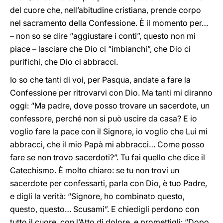
del cuore che, nell’abitudine cristiana, prende corpo
nel sacramento della Confessione. È il momento per…
– non so se dire “aggiustare i conti”, questo non mi
piace – lasciare che Dio ci “imbianchi”, che Dio ci
purifichi, che Dio ci abbracci.
Io so che tanti di voi, per Pasqua, andate a fare la
Confessione per ritrovarvi con Dio. Ma tanti mi diranno
oggi: “Ma padre, dove posso trovare un sacerdote, un
confessore, perché non si può uscire da casa? E io
voglio fare la pace con il Signore, io voglio che Lui mi
abbracci, che il mio Papà mi abbracci… Come posso
fare se non trovo sacerdoti?”. Tu fai quello che dice il
Catechismo. È molto chiaro: se tu non trovi un
sacerdote per confessarti, parla con Dio, è tuo Padre,
e digli la verità: “Signore, ho combinato questo,
questo, questo… Scusami”. E chiedigli perdono con
tutto il cuore, con l’Atto di dolore, e promettigli: “Dopo