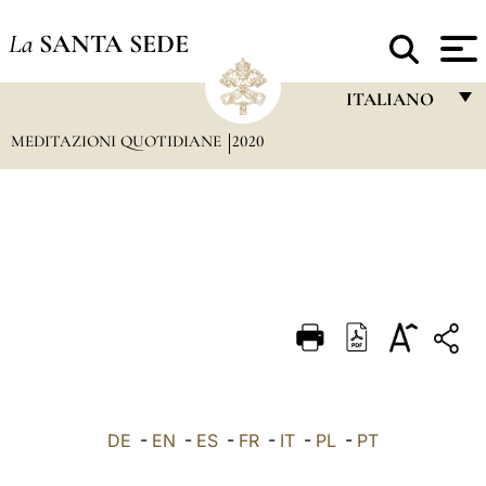
La
SANTA SEDE
ITALIANO
MEDITAZIONI QUOTIDIANE
2020
FRANÇAIS
ENGLISH
ITALIANO
PORTUGUÊS
ESPAÑOL
DEUTSCH
POLSKI
العربيّة
DE
-
EN
-
ES
-
FR
-
IT
-
PL
-
PT
中文